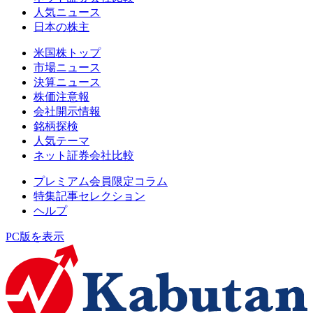
人気ニュース
日本の株主
米国株トップ
市場ニュース
決算ニュース
株価注意報
会社開示情報
銘柄探検
人気テーマ
ネット証券会社比較
プレミアム会員限定コラム
特集記事セレクション
ヘルプ
PC版を表示