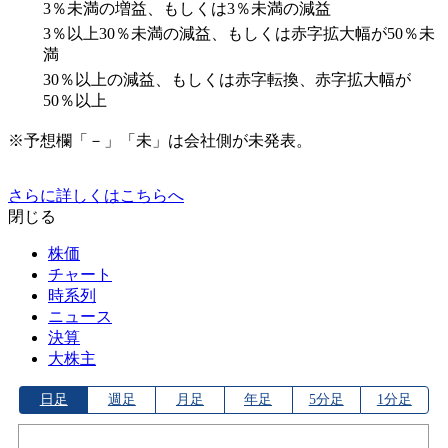
3％未満の増益、もしくは3％未満の減益
3％以上30％未満の減益、もしくは赤字拡大幅が50％未
満
30％以上の減益、もしくは赤字転換、赤字拡大幅が
50％以上
※予想欄「－」「未」は会社側が未発表。
さらに詳しくはこちらへ
閉じる
株価
チャート
時系列
ニュース
決算
大株主
日足
週足
月足
年足
5分足
1分足