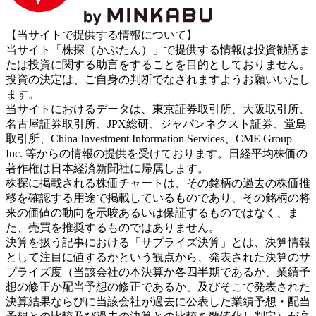
【当サイトで提供する情報について】
当サイト「株探（かぶたん）」で提供する情報は投資勧誘ま
たは投資に関する助言をすることを目的としておりません。
投資の決定は、ご自身の判断でなされますようお願いいたし
ます。
当サイトにおけるデータは、東京証券取引所、大阪取引所、
名古屋証券取引所、JPX総研、ジャパンネクスト証券、堂島
取引所、China Investment Information Services、CME Group
Inc. 等からの情報の提供を受けております。日経平均株価の
著作権は日本経済新聞社に帰属します。
株探に掲載される株価チャートは、その銘柄の過去の株価推
移を確認する用途で掲載しているものであり、その銘柄の将
来の価値の動向を示唆あるいは保証するものではなく、ま
た、売買を推奨するものではありません。
決算を扱う記事における「サプライズ決算」とは、決算情報
として注目に値するかという観点から、発表された決算のサ
プライズ度（当該会社の本決算か各四半期であるか、業績予
想の修正か配当予想の修正であるか、及びそこで発表された
決算結果ならびに当該会社が過去に公表した業績予想・配当