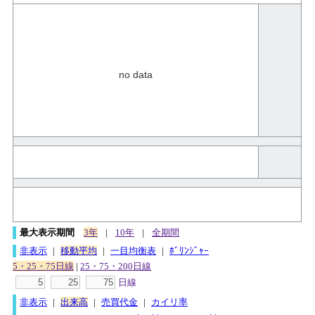
no data
最大表示期間
3年
|
10年
|
全期間
非表示
|
移動平均
|
一目均衡表
|
ﾎﾞﾘﾝｼﾞｬｰ
5・25・75日線
|
25・75・200日線
日線
非表示
|
出来高
|
売買代金
|
カイリ率