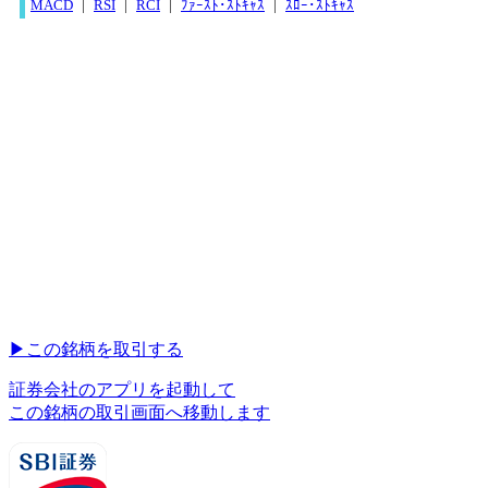
MACD
|
RSI
|
RCI
|
ﾌｧｰｽﾄ･ｽﾄｷｬｽ
|
ｽﾛｰ･ｽﾄｷｬｽ
▶︎
この銘柄を取引する
証券会社のアプリを起動して
この銘柄の取引画面へ移動します