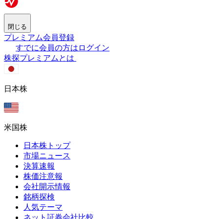
閉じる
プレミアム会員登録
すでに会員の方はログイン
株探プレミアムとは
日本株
米国株
日本株トップ
市場ニュース
決算速報
株価注意報
会社開示情報
銘柄探検
人気テーマ
ネット証券会社比較