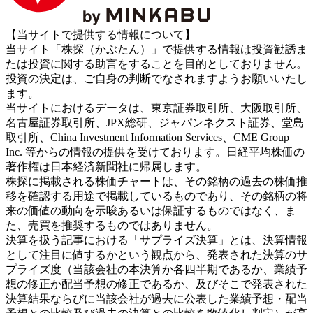
【当サイトで提供する情報について】
当サイト「株探（かぶたん）」で提供する情報は投資勧誘ま
たは投資に関する助言をすることを目的としておりません。
投資の決定は、ご自身の判断でなされますようお願いいたし
ます。
当サイトにおけるデータは、東京証券取引所、大阪取引所、
名古屋証券取引所、JPX総研、ジャパンネクスト証券、堂島
取引所、China Investment Information Services、CME Group
Inc. 等からの情報の提供を受けております。日経平均株価の
著作権は日本経済新聞社に帰属します。
株探に掲載される株価チャートは、その銘柄の過去の株価推
移を確認する用途で掲載しているものであり、その銘柄の将
来の価値の動向を示唆あるいは保証するものではなく、ま
た、売買を推奨するものではありません。
決算を扱う記事における「サプライズ決算」とは、決算情報
として注目に値するかという観点から、発表された決算のサ
プライズ度（当該会社の本決算か各四半期であるか、業績予
想の修正か配当予想の修正であるか、及びそこで発表された
決算結果ならびに当該会社が過去に公表した業績予想・配当