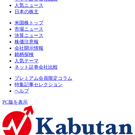
人気ニュース
日本の株主
米国株トップ
市場ニュース
決算ニュース
株価注意報
会社開示情報
銘柄探検
人気テーマ
ネット証券会社比較
プレミアム会員限定コラム
特集記事セレクション
ヘルプ
PC版を表示