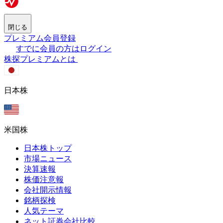
閉じる
プレミアム会員登録
すでに会員の方はログイン
株探プレミアムとは
日本株
米国株
日本株トップ
市場ニュース
決算速報
株価注意報
会社開示情報
銘柄探検
人気テーマ
ネット証券会社比較