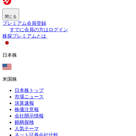
閉じる
プレミアム会員登録
すでに会員の方はログイン
株探プレミアムとは
日本株
米国株
日本株トップ
市場ニュース
決算速報
株価注意報
会社開示情報
銘柄探検
人気テーマ
ネット証券会社比較