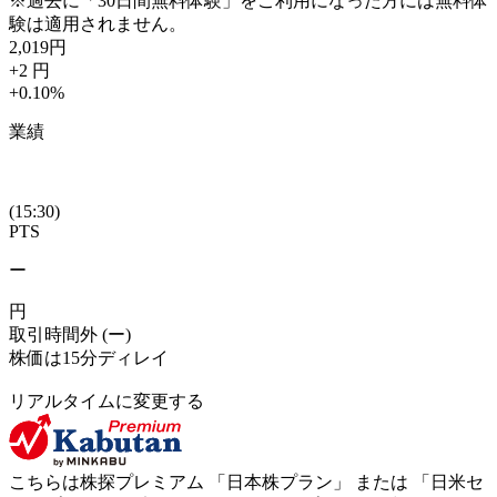
※過去に「30日間無料体験」をご利用になった方には無料体
験は適用されません。
2,019
円
+2
円
+0.10
%
業績
(15:30)
PTS
ー
円
取引時間外
(ー)
株価は15分ディレイ
リアルタイムに変更する
こちらは株探プレミアム 「
日本株プラン
」 または 「
日米セ