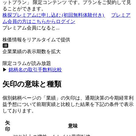
ットプラン
」
限定コンテンツ
です。プランをご契約して見
ることができます。
株探プレミアムに申し込む
(初回無料体験付き)
プレミア
ム会員の方はこちらからログイン
プレミアム会員になると...
株価情報をリアルタイムで提供
企業業績の表示期数を拡大
限定コラムが読み放題
▶︎
銘柄名の取引手数料比較
矢印の意味と種類
個別銘柄ページの「業績」の矢印は、通期決算の今期経常利
益予想について前期実績と比較した結果を下記の条件で表示
しております。
矢
意味
印