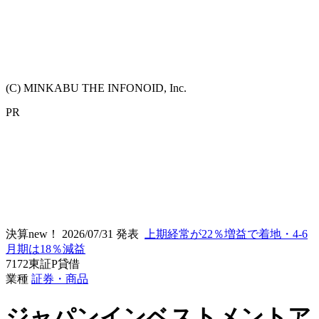
(C) MINKABU THE INFONOID, Inc.
PR
決算new！
2026/07/31 発表
上期経常が22％増益で着地・4-6
月期は18％減益
7172
東証P
貸借
業種
証券・商品
ジャパンインベストメントア