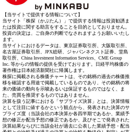
【当サイトで提供する情報について】
当サイト「株探（かぶたん）」で提供する情報は投資勧誘ま
たは投資に関する助言をすることを目的としておりません。
投資の決定は、ご自身の判断でなされますようお願いいたし
ます。
当サイトにおけるデータは、東京証券取引所、大阪取引所、
名古屋証券取引所、JPX総研、ジャパンネクスト証券、堂島
取引所、China Investment Information Services、CME Group
Inc. 等からの情報の提供を受けております。日経平均株価の
著作権は日本経済新聞社に帰属します。
株探に掲載される株価チャートは、その銘柄の過去の株価推
移を確認する用途で掲載しているものであり、その銘柄の将
来の価値の動向を示唆あるいは保証するものではなく、ま
た、売買を推奨するものではありません。
決算を扱う記事における「サプライズ決算」とは、決算情報
として注目に値するかという観点から、発表された決算のサ
プライズ度（当該会社の本決算か各四半期であるか、業績予
想の修正か配当予想の修正であるか、及びそこで発表された
決算結果ならびに当該会社が過去に公表した業績予想・配当