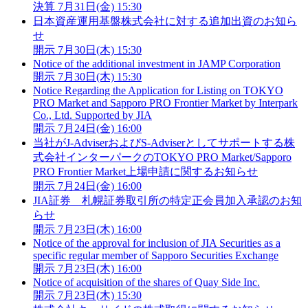
決算
7月31日(金) 15:30
日本資産運用基盤株式会社に対する追加出資のお知ら
せ
開示
7月30日(木) 15:30
Notice of the additional investment in JAMP Corporation
開示
7月30日(木) 15:30
Notice Regarding the Application for Listing on TOKYO
PRO Market and Sapporo PRO Frontier Market by Interpark
Co., Ltd. Supported by JIA
開示
7月24日(金) 16:00
当社がJ-AdviserおよびS-Adviserとしてサポートする株
式会社インターパークのTOKYO PRO Market/Sapporo
PRO Frontier Market上場申請に関するお知らせ
開示
7月24日(金) 16:00
JIA証券 札幌証券取引所の特定正会員加入承認のお知
らせ
開示
7月23日(木) 16:00
Notice of the approval for inclusion of JIA Securities as a
specific regular member of Sapporo Securities Exchange
開示
7月23日(木) 16:00
Notice of acquisition of the shares of Quay Side Inc.
開示
7月23日(木) 15:30