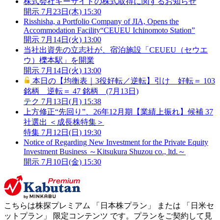
株式会社キーサイドの株式取得に関するお知らせ
開示
7月23日(木) 15:30
Risshisha, a Portfolio Company of JIA, Opens the
Accommodation Facility“CEUEU Ichinomoto Station”
開示
7月14日(火) 13:00
当社出資先の立志社が、宿泊施設「CEUEU（セウエ
ウ）櫟本駅」を開業
開示
7月14日(火) 13:00
本日の【均衡表｜3役好転／逆転】引け 好転＝ 103
銘柄 逆転＝ 47 銘柄 (7月13日)
テク
7月13日(月) 15:38
上方修正“先回り”、26年12月期【業績上振れ】候補 37
社選出 ＜成長株特集＞
特集
7月12日(日) 19:30
Notice of Regarding New Investment for the Private Equity
Investment Business ～Kitsukura Shuzou co., ltd.～
開示
7月10日(金) 15:30
こちらは株探プレミアム 「
日本株プラン
」 または 「
日米セ
ットプラン
」
限定コンテンツ
です。プランをご契約して見