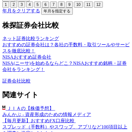
1
2
3
4
5
6
7
8
9
10
11
12
年月をクリアする
年月を指定する
株探証券会社比較
ネット証券比較ランキング
おすすめの証券会社は？各社の手数料・取引ツールやサービ
スを徹底比較！
NISAおすすめ証券会社
NISA(ニーサ)を始めるならどこ？NISAおすすめ銘柄・証券
会社をランキング！
証券会社比較
関連サイト
ＪＩＡの【株価予想】
みんかぶ - 資産形成のための情報メディア
【毎月更新】おすすめFX口座比較
スプレッド（手数料）やスワップ、アプリなど100項目以上