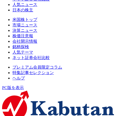
人気ニュース
日本の株主
米国株トップ
市場ニュース
決算ニュース
株価注意報
会社開示情報
銘柄探検
人気テーマ
ネット証券会社比較
プレミアム会員限定コラム
特集記事セレクション
ヘルプ
PC版を表示