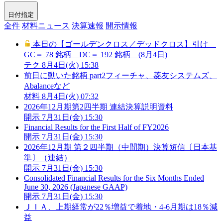
日付指定
全件
材料ニュース
決算速報
開示情報
本日の【ゴールデンクロス／デッドクロス】引け
GC＝ 78 銘柄 DC＝ 192 銘柄 (8月4日)
テク
8月4日(火) 15:38
前日に動いた銘柄 part2フィーチャ、菱友システムズ、
Abalanceなど
材料
8月4日(火) 07:32
2026年12月期第2四半期 連結決算説明資料
開示
7月31日(金) 15:30
Financial Results for the First Half of FY2026
開示
7月31日(金) 15:30
2026年12月期 第２四半期（中間期）決算短信〔日本基
準〕（連結）
開示
7月31日(金) 15:30
Consolidated Financial Results for the Six Months Ended
June 30, 2026 (Japanese GAAP)
開示
7月31日(金) 15:30
ＪＩＡ、上期経常が22％増益で着地・4-6月期は18％減
益