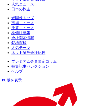
人気ニュース
日本の株主
米国株トップ
市場ニュース
決算ニュース
株価注意報
会社開示情報
銘柄探検
人気テーマ
ネット証券会社比較
プレミアム会員限定コラム
特集記事セレクション
ヘルプ
PC版を表示