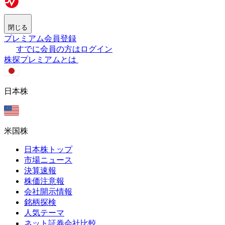
閉じる
プレミアム会員登録
すでに会員の方はログイン
株探プレミアムとは
日本株
米国株
日本株トップ
市場ニュース
決算速報
株価注意報
会社開示情報
銘柄探検
人気テーマ
ネット証券会社比較