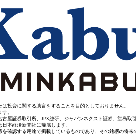
たは投資に関する助言をすることを目的としておりません。
ます。
PX総研、ジャパンネクスト証券、堂島取引所、China Investment 
は日本経済新聞社に帰属します。
移を確認する用途で掲載しているものであり、その銘柄の将来