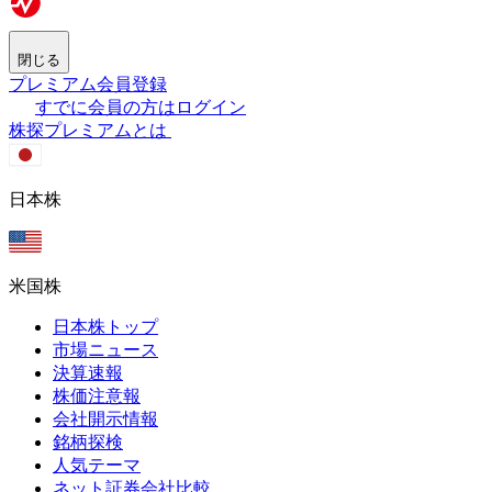
閉じる
プレミアム会員登録
すでに会員の方はログイン
株探プレミアムとは
日本株
米国株
日本株トップ
市場ニュース
決算速報
株価注意報
会社開示情報
銘柄探検
人気テーマ
ネット証券会社比較