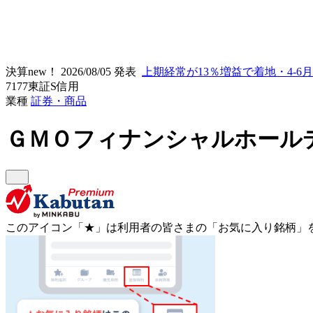
決算new！
2026/08/05 発表
上期経常が13％増益で着地・4-6
7177
東証S
信用
業種
証券・商品
ＧＭＯフィナンシャルホール
このアイコン
「★」
は利用者の皆さまの
「お気に入り銘柄」