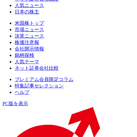
人気ニュース
日本の株主
米国株トップ
市場ニュース
決算ニュース
株価注意報
会社開示情報
銘柄探検
人気テーマ
ネット証券会社比較
プレミアム会員限定コラム
特集記事セレクション
ヘルプ
PC版を表示