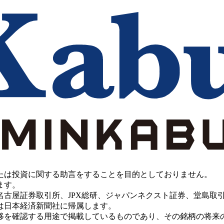
たは投資に関する助言をすることを目的としておりません。
ます。
PX総研、ジャパンネクスト証券、堂島取引所、China Investment 
は日本経済新聞社に帰属します。
移を確認する用途で掲載しているものであり、その銘柄の将来