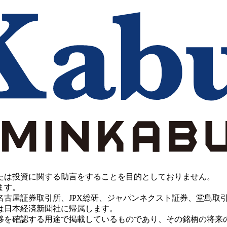
たは投資に関する助言をすることを目的としておりません。
ます。
PX総研、ジャパンネクスト証券、堂島取引所、China Investment 
は日本経済新聞社に帰属します。
移を確認する用途で掲載しているものであり、その銘柄の将来