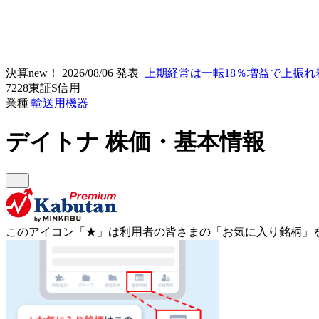
決算new！
2026/08/06 発表
上期経常は一転18％増益で上振れ
7228
東証S
信用
業種
輸送用機器
デイトナ
株価・基本情報
このアイコン
「★」
は利用者の皆さまの
「お気に入り銘柄」