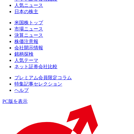
人気ニュース
日本の株主
米国株トップ
市場ニュース
決算ニュース
株価注意報
会社開示情報
銘柄探検
人気テーマ
ネット証券会社比較
プレミアム会員限定コラム
特集記事セレクション
ヘルプ
PC版を表示