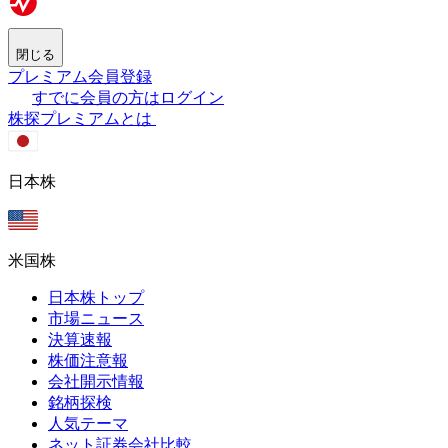
閉じる
プレミアム会員登録
すでに会員の方はログイン
株探プレミアムとは
日本株
米国株
日本株トップ
市場ニュース
決算速報
株価注意報
会社開示情報
銘柄探検
人気テーマ
ネット証券会社比較