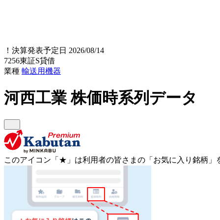
！
決算発表予定日 2026/08/14
7256
東証S
貸借
業種
輸送用機器
河西工業
株価時系列データ
このアイコン
「★」
は利用者の皆さまの
「お気に入り銘柄」