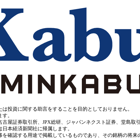
たは投資に関する助言をすることを目的としておりません。
ます。
PX総研、ジャパンネクスト証券、堂島取引所、China Investment 
は日本経済新聞社に帰属します。
移を確認する用途で掲載しているものであり、その銘柄の将来