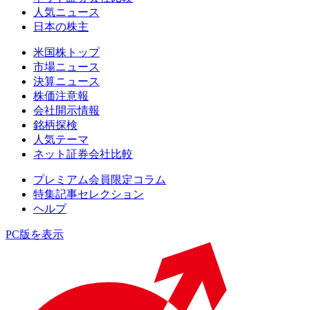
人気ニュース
日本の株主
米国株トップ
市場ニュース
決算ニュース
株価注意報
会社開示情報
銘柄探検
人気テーマ
ネット証券会社比較
プレミアム会員限定コラム
特集記事セレクション
ヘルプ
PC版を表示