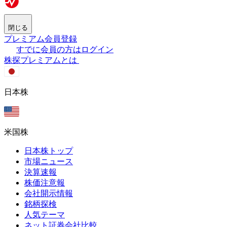
閉じる
プレミアム会員登録
すでに会員の方はログイン
株探プレミアムとは
日本株
米国株
日本株トップ
市場ニュース
決算速報
株価注意報
会社開示情報
銘柄探検
人気テーマ
ネット証券会社比較