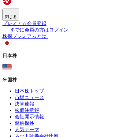
閉じる
プレミアム会員登録
すでに会員の方はログイン
株探プレミアムとは
日本株
米国株
日本株トップ
市場ニュース
決算速報
株価注意報
会社開示情報
銘柄探検
人気テーマ
ネット証券会社比較