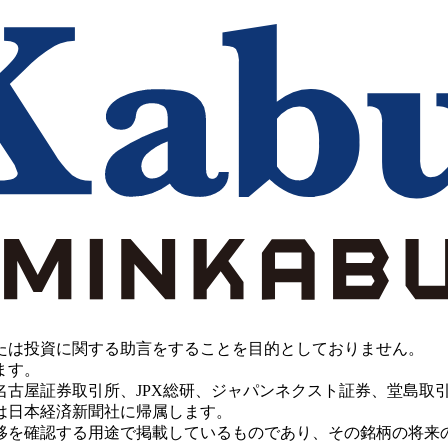
たは投資に関する助言をすることを目的としておりません。
ます。
PX総研、ジャパンネクスト証券、堂島取引所、China Investment 
は日本経済新聞社に帰属します。
移を確認する用途で掲載しているものであり、その銘柄の将来