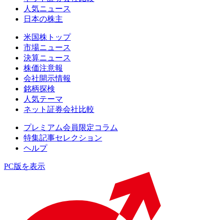
人気ニュース
日本の株主
米国株トップ
市場ニュース
決算ニュース
株価注意報
会社開示情報
銘柄探検
人気テーマ
ネット証券会社比較
プレミアム会員限定コラム
特集記事セレクション
ヘルプ
PC版を表示