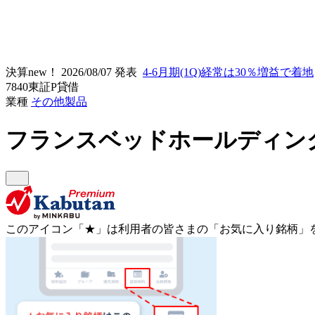
決算new！
2026/08/07 発表
4-6月期(1Q)経常は30％増益で着地
7840
東証P
貸借
業種
その他製品
フランスベッドホールディン
このアイコン
「★」
は利用者の皆さまの
「お気に入り銘柄」