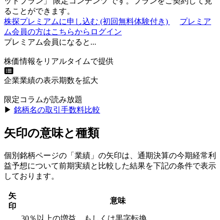
ットプラン
」
限定コンテンツ
です。プランをご契約して見
ることができます。
株探プレミアムに申し込む
(初回無料体験付き)
プレミア
ム会員の方はこちらからログイン
プレミアム会員になると...
株価情報をリアルタイムで提供
企業業績の表示期数を拡大
限定コラムが読み放題
▶︎
銘柄名の取引手数料比較
矢印の意味と種類
個別銘柄ページの「業績」の矢印は、通期決算の今期経常利
益予想について前期実績と比較した結果を下記の条件で表示
しております。
矢
意味
印
30％以上の増益、もしくは黒字転換