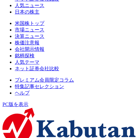
人気ニュース
日本の株主
米国株トップ
市場ニュース
決算ニュース
株価注意報
会社開示情報
銘柄探検
人気テーマ
ネット証券会社比較
プレミアム会員限定コラム
特集記事セレクション
ヘルプ
PC版を表示