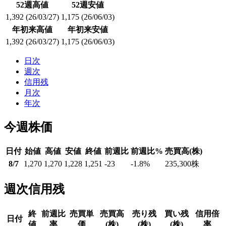
52週高値
52週安値
1,392
(26/03/27)
1,175
(26/06/03)
年初来高値
年初来安値
1,392
(26/03/27)
1,175
(26/06/03)
日次
週次
信用残
月次
年次
今週株価
日付
始値
高値
安値
終値
前週比
前週比%
売買高(株)
8/7
1,270
1,270
1,228
1,251
-23
-1.8
%
235,300
株
週次信用残
終
前週比
売買単
売買高
売り残
買い残
信用倍
日付
値
率
価
(株)
(株)
(株)
率