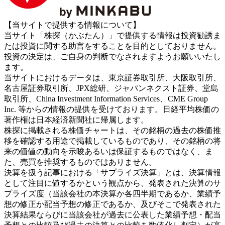
【当サイトで提供する情報について】
当サイト「株探（かぶたん）」で提供する情報は投資勧誘ま
たは投資に関する助言をすることを目的としておりません。
投資の決定は、ご自身の判断でなされますようお願いいたし
ます。
当サイトにおけるデータは、東京証券取引所、大阪取引所、
名古屋証券取引所、JPX総研、ジャパンネクスト証券、堂島
取引所、China Investment Information Services、CME Group
Inc. 等からの情報の提供を受けております。日経平均株価の
著作権は日本経済新聞社に帰属します。
株探に掲載される株価チャートは、その銘柄の過去の株価推
移を確認する用途で掲載しているものであり、その銘柄の将
来の価値の動向を示唆あるいは保証するものではなく、ま
た、売買を推奨するものではありません。
決算を扱う記事における「サプライズ決算」とは、決算情報
として注目に値するかという観点から、発表された決算のサ
プライズ度（当該会社の本決算か各四半期であるか、業績予
想の修正か配当予想の修正であるか、及びそこで発表された
決算結果ならびに当該会社が過去に公表した業績予想・配当