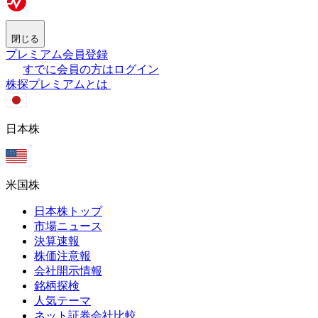
閉じる
プレミアム会員登録
すでに会員の方はログイン
株探プレミアムとは
日本株
米国株
日本株トップ
市場ニュース
決算速報
株価注意報
会社開示情報
銘柄探検
人気テーマ
ネット証券会社比較