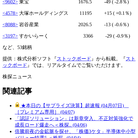
<9602>
東宝 1676.5
-49
( -2.8％)
<4578>
大塚ホールディングス 11195
+15
( +0.1％)
<8088>
岩谷産業 2026.5
-13
( -0.6％)
<3197>
すかいらーく 3366
-29
( -0.9％)
など、53銘柄
提供：株式分析ソフト『
ストックボード
』から転載。『
スト
ックボード
』では、リアルタイムでご覧いただけます。
株探ニュース
関連記事
★本日の【サプライズ決算】超速報 (04月07日)
［プレミアム専用］ (04/07)
「認証ソリューション」は新章突入、不正対策強化で
成長ロード爆走へ＜株探.. (04/06)
倍騰前夜の金鉱脈を探せ、「株価3ケタ」半導体中小型
バリュー特選5 ＜株探.. (04/04)