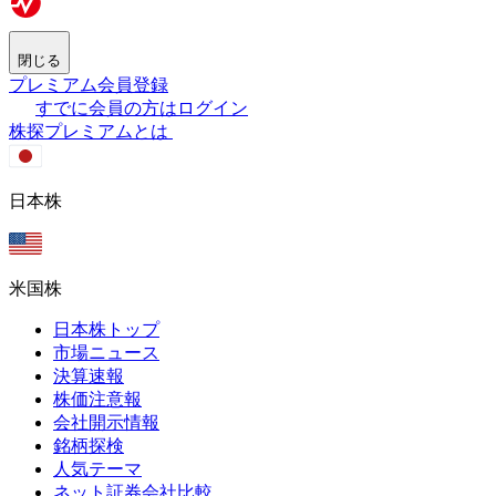
閉じる
プレミアム会員登録
すでに会員の方はログイン
株探プレミアムとは
日本株
米国株
日本株トップ
市場ニュース
決算速報
株価注意報
会社開示情報
銘柄探検
人気テーマ
ネット証券会社比較