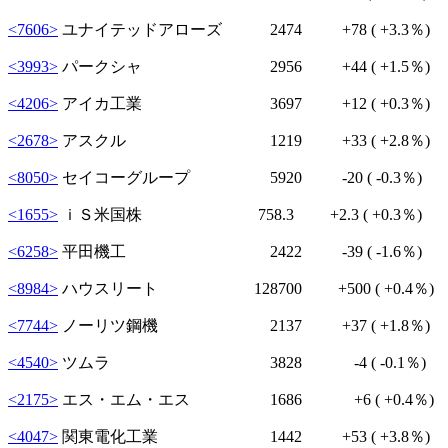
<7606>
ユナイテッドアローズ 2474
+78
( +3.3％)
<3993>
パークシャ 2956
+44
( +1.5％)
<4206>
アイカ工業 3697
+12
( +0.3％)
<2678>
アスクル 1219
+33
( +2.8％)
<8050>
セイコーグループ 5920
-20
( -0.3％)
<1655>
ｉＳ米国株 758.3
+2.3
( +0.3％)
<6258>
平田機工 2422
-39
( -1.6％)
<8984>
ハウスリート 128700
+500
( +0.4％)
<7744>
ノーリツ鋼機 2137
+37
( +1.8％)
<4540>
ツムラ 3828
-4
( -0.1％)
<2175>
エス・エム・エス 1686
+6
( +0.4％)
<4047>
関東電化工業 1442
+53
( +3.8％)