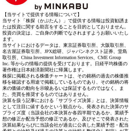
【当サイトで提供する情報について】
当サイト「株探（かぶたん）」で提供する情報は投資勧誘ま
たは投資に関する助言をすることを目的としておりません。
投資の決定は、ご自身の判断でなされますようお願いいたし
ます。
当サイトにおけるデータは、東京証券取引所、大阪取引所、
名古屋証券取引所、JPX総研、ジャパンネクスト証券、堂島
取引所、China Investment Information Services、CME Group
Inc. 等からの情報の提供を受けております。日経平均株価の
著作権は日本経済新聞社に帰属します。
株探に掲載される株価チャートは、その銘柄の過去の株価推
移を確認する用途で掲載しているものであり、その銘柄の将
来の価値の動向を示唆あるいは保証するものではなく、ま
た、売買を推奨するものではありません。
決算を扱う記事における「サプライズ決算」とは、決算情報
として注目に値するかという観点から、発表された決算のサ
プライズ度（当該会社の本決算か各四半期であるか、業績予
想の修正か配当予想の修正であるか、及びそこで発表された
決算結果ならびに当該会社が過去に公表した業績予想・配当