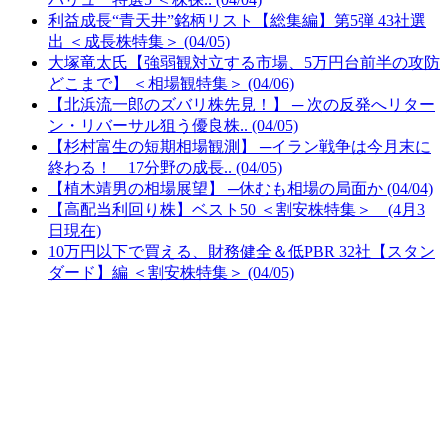
利益成長“青天井”銘柄リスト【総集編】第5弾 43社選
出 ＜成長株特集＞ (04/05)
大塚竜太氏【強弱観対立する市場、5万円台前半の攻防
どこまで】 ＜相場観特集＞ (04/06)
【北浜流一郎のズバリ株先見！】 ─ 次の反発へリター
ン・リバーサル狙う優良株.. (04/05)
【杉村富生の短期相場観測】 ─イラン戦争は今月末に
終わる！ 17分野の成長.. (04/05)
【植木靖男の相場展望】 ─休むも相場の局面か (04/04)
【高配当利回り株】ベスト50 ＜割安株特集＞ (4月3
日現在)
10万円以下で買える、財務健全＆低PBR 32社【スタン
ダード】編 ＜割安株特集＞ (04/05)