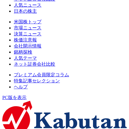
人気ニュース
日本の株主
米国株トップ
市場ニュース
決算ニュース
株価注意報
会社開示情報
銘柄探検
人気テーマ
ネット証券会社比較
プレミアム会員限定コラム
特集記事セレクション
ヘルプ
PC版を表示