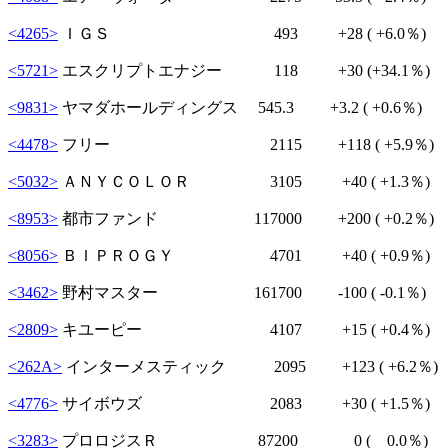
<4265>
ＩＧＳ 493
+28
( +6.0％)
<5721>
エスクリプトエナジー 118
+30
(+34.1％)
<9831>
ヤマダホールディングス 545.3
+3.2
( +0.6％)
<4478>
フリー 2115
+118
( +5.9％)
<5032>
ＡＮＹＣＯＬＯＲ 3105
+40
( +1.3％)
<8953>
都市ファンド 117000
+200
( +0.2％)
<8056>
ＢＩＰＲＯＧＹ 4701
+40
( +0.9％)
<3462>
野村マスター 161700
-100
( -0.1％)
<2809>
キユーピー 4107
+15
( +0.4％)
<262A>
インターメスティック 2095
+123
( +6.2％)
<4776>
サイボウズ 2083
+30
( +1.5％)
<3283>
プロロジスＲ 87200 0 ( 0.0％)