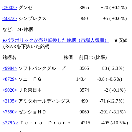
<3002>
グンゼ 3865
+20
( +0.5％)
<4373>
シンプレクス 840
+5
( +0.6％)
など、247銘柄
●パラボリックが売り転換した銘柄（市場人気順）
★安値
がSARを下抜いた銘柄
銘柄名 株価 前日比 (比率)
<9984>
ソフトバンクグループ 3565
-83
( -2.3％)
<8729>
ソニーＦＧ 143.4
-0.8
( -0.6％)
<9020>
ＪＲ東日本 3574
-2
( -0.1％)
<2195>
アミタホールディングス 490
-71
(-12.7％)
<7550>
ゼンショＨＤ 9060
-291
( -3.1％)
<278A>
Ｔｅｒｒａ Ｄｒｏｎｅ 4215
-495
(-10.5％)