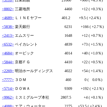
<3110>
日東紡績 21660
+900
( +4.3％)
<8802>
三菱地所 4460
+12
( +0.3％)
<4689>
ＬＩＮＥヤフー 401.2
+9.5
( +2.4％)
<5838>
楽天銀行 6231
+166
( +2.7％)
<2413>
エムスリー 1648
+12
( +0.7％)
<6532>
ベイカレント 4839
+73
( +1.5％)
<4684>
オービック 4014
+40
( +1.0％)
<5844>
京都ＦＧ 4410
+22
( +0.5％)
<2269>
明治ホールディングス 4022
+54
( +1.4％)
<7777>
３ＤＭ 460 0 ( 0.0％)
<5714>
ＤＯＷＡ 9309
+192
( +2.1％)
<9962>
ミスミグループ本社 2807.5
+4
( +0.1％)
<4088>
エア・ウォーター 2275
+53.5
( +2.4％)