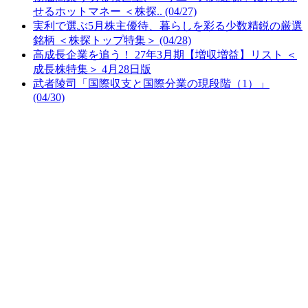
せるホットマネー ＜株探.. (04/27)
実利で選ぶ5月株主優待、暮らしを彩る少数精鋭の厳選
銘柄 ＜株探トップ特集＞ (04/28)
高成長企業を追う！ 27年3月期【増収増益】リスト ＜
成長株特集＞ 4月28日版
武者陵司「国際収支と国際分業の現段階（1）」
(04/30)