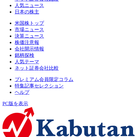
人気ニュース
日本の株主
米国株トップ
市場ニュース
決算ニュース
株価注意報
会社開示情報
銘柄探検
人気テーマ
ネット証券会社比較
プレミアム会員限定コラム
特集記事セレクション
ヘルプ
PC版を表示