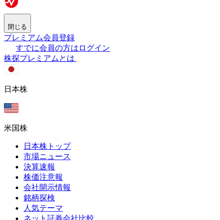
閉じる
プレミアム会員登録
すでに会員の方はログイン
株探プレミアムとは
日本株
米国株
日本株トップ
市場ニュース
決算速報
株価注意報
会社開示情報
銘柄探検
人気テーマ
ネット証券会社比較