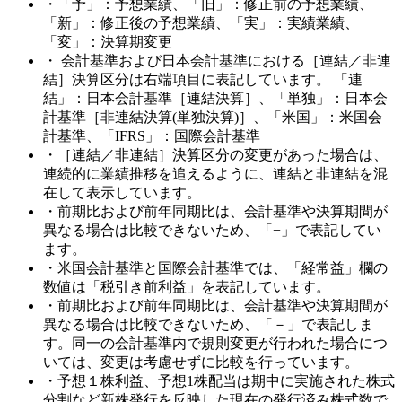
・「予」：予想業績、「旧」：修正前の予想業績、
「新」：修正後の予想業績、「実」：実績業績、
「変」：決算期変更
・ 会計基準および日本会計基準における［連結／非連
結］決算区分は右端項目に表記しています。 「連
結」：日本会計基準［連結決算］、「単独」：日本会
計基準［非連結決算(単独決算)］、「米国」：米国会
計基準、「IFRS」：国際会計基準
・［連結／非連結］決算区分の変更があった場合は、
連続的に業績推移を追えるように、連結と非連結を混
在して表示しています。
・前期比および前年同期比は、会計基準や決算期間が
異なる場合は比較できないため、「−」で表記してい
ます。
・米国会計基準と国際会計基準では、「経常益」欄の
数値は「税引き前利益」を表記しています。
・前期比および前年同期比は、会計基準や決算期間が
異なる場合は比較できないため、「－」で表記しま
す。同一の会計基準内で規則変更が行われた場合につ
いては、変更は考慮せずに比較を行っています。
・予想１株利益、予想1株配当は期中に実施された株式
分割など新株発行を反映した現在の発行済み株式数で