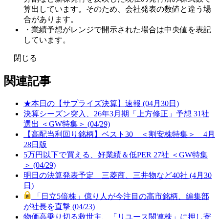
算出しています。そのため、会社発表の数値と違う場
合があります。
・業績予想がレンジで開示された場合は中央値を表記
しています。
閉じる
関連記事
★本日の【サプライズ決算】速報 (04月30日)
決算シーズン突入、26年3月期「上方修正」予想 31社
選出 ＜GW特集＞ (04/29)
【高配当利回り銘柄】ベスト30 ＜割安株特集＞ 4月
28日版
5万円以下で買える、好業績＆低PER 27社 ＜GW特集
＞ (04/29)
明日の決算発表予定 三菱商、三井物など40社 (4月30
日)
「日立5倍株」億り人が今注目の高市銘柄、編集部
が社長を直撃 (04/23)
物価高乗り切る救世主、「リユース関連株」に押し寄