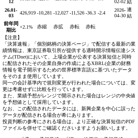
12
02-02
結
連
26.01-
2026-
426,919
-10,281
-12,027
-11,526
-36.3
-2.4
03
04-30
結
前年同
赤縮
赤拡
赤転
赤転
+2.1
%
期比
【注意】
「決算速報」「個別銘柄の決算ページ」で配信する最新の業
績情報は、東京証券取引所が提供する適時開示情報伝達シス
テム(TDnet)において、上場企業が公表する決算短信と同時
に配信されたその企業自身の作成によるXBRL(企業の財務
情報を電子開示するための世界標準言語)に基づいたデータ
をそのまま使用しています。
同一の会計基準内で規則変更が行われた場合については、変
更は考慮せずに比較を行っています。
また、業績予想がレンジで開示された場合はレンジの中央値
を予想値として採用しています。
なお、この配信されたデータには、新興企業を中心に誤った
データが配信される場合が希にあります。
投資判断の参考にされる場合は、より正確な決算短信のPDF
ファイルを併せてご確認くださいますようお願いします。