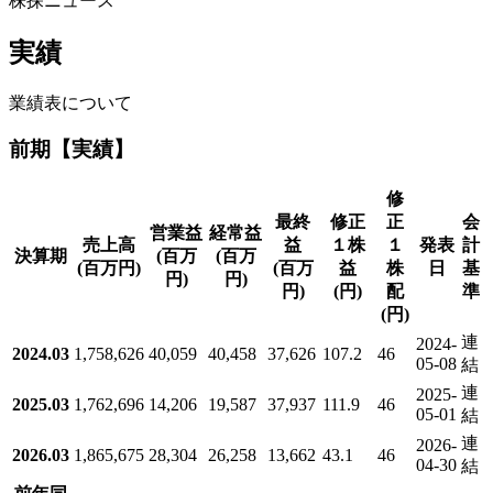
株探ニュース
実績
業績表について
前期【実績】
修
最終
修正
正
会
営業益
経常益
売上高
益
１株
１
発表
計
決算期
(百万
(百万
(百万円)
(百万
益
株
日
基
円)
円)
円)
(円)
配
準
(円)
連
2024-
2024.03
1,758,626
40,059
40,458
37,626
107.2
46
05-08
結
連
2025-
2025.03
1,762,696
14,206
19,587
37,937
111.9
46
05-01
結
連
2026-
2026.03
1,865,675
28,304
26,258
13,662
43.1
46
04-30
結