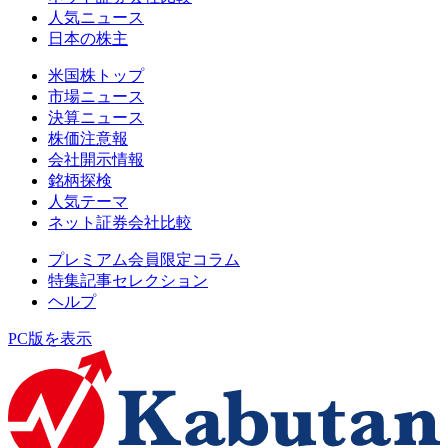
人気ニュース
日本の株主
米国株トップ
市場ニュース
決算ニュース
株価注意報
会社開示情報
銘柄探検
人気テーマ
ネット証券会社比較
プレミアム会員限定コラム
特集記事セレクション
ヘルプ
PC版を表示