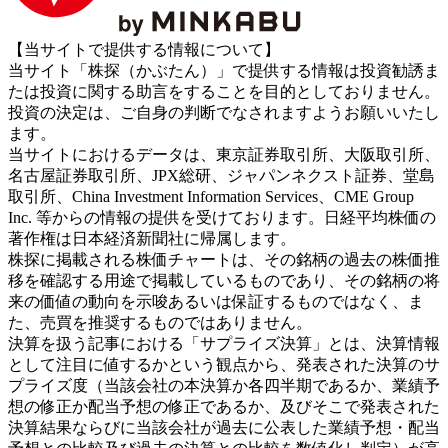
【当サイトで提供する情報について】
当サイト「株探（かぶたん）」で提供する情報は投資勧誘ま
たは投資に関する助言をすることを目的としておりません。
投資の決定は、ご自身の判断でなされますようお願いいたし
ます。
当サイトにおけるデータは、東京証券取引所、大阪取引所、
名古屋証券取引所、JPX総研、ジャパンネクスト証券、堂島
取引所、China Investment Information Services、CME Group
Inc. 等からの情報の提供を受けております。日経平均株価の
著作権は日本経済新聞社に帰属します。
株探に掲載される株価チャートは、その銘柄の過去の株価推
移を確認する用途で掲載しているものであり、その銘柄の将
来の価値の動向を示唆あるいは保証するものではなく、ま
た、売買を推奨するものではありません。
決算を扱う記事における「サプライズ決算」とは、決算情報
として注目に値するかという観点から、発表された決算のサ
プライズ度（当該会社の本決算か各四半期であるか、業績予
想の修正か配当予想の修正であるか、及びそこで発表された
決算結果ならびに当該会社が過去に公表した業績予想・配当