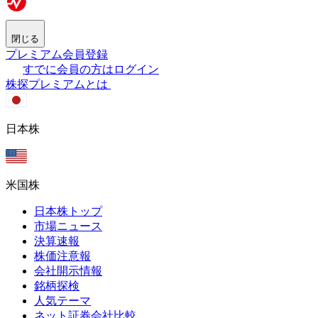
閉じる
プレミアム会員登録
すでに会員の方はログイン
株探プレミアムとは
日本株
米国株
日本株トップ
市場ニュース
決算速報
株価注意報
会社開示情報
銘柄探検
人気テーマ
ネット証券会社比較