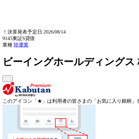
！
決算発表予定日 2026/08/14
9145
東証S
貸借
業種
陸運業
ビーイングホールディングス
このアイコン
「★」
は利用者の皆さまの
「お気に入り銘柄」