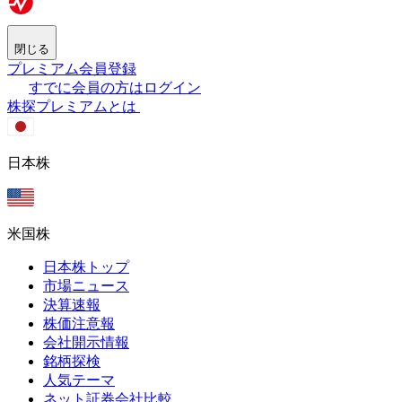
閉じる
プレミアム会員登録
すでに会員の方はログイン
株探プレミアムとは
日本株
米国株
日本株トップ
市場ニュース
決算速報
株価注意報
会社開示情報
銘柄探検
人気テーマ
ネット証券会社比較