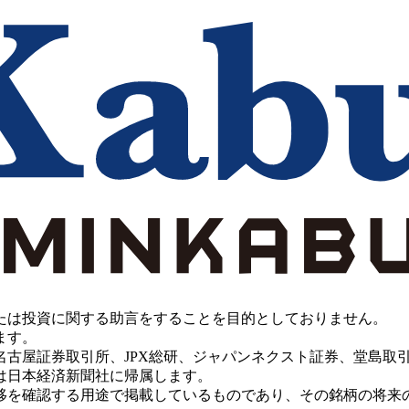
たは投資に関する助言をすることを目的としておりません。
ます。
PX総研、ジャパンネクスト証券、堂島取引所、China Investment 
は日本経済新聞社に帰属します。
移を確認する用途で掲載しているものであり、その銘柄の将来