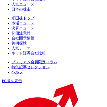
人気ニュース
日本の株主
米国株トップ
市場ニュース
決算ニュース
株価注意報
会社開示情報
銘柄探検
人気テーマ
ネット証券会社比較
プレミアム会員限定コラム
特集記事セレクション
ヘルプ
PC版を表示