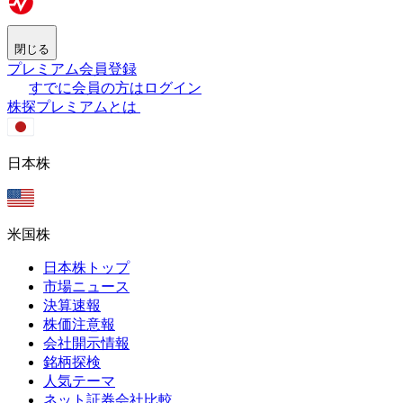
閉じる
プレミアム会員登録
すでに会員の方はログイン
株探プレミアムとは
日本株
米国株
日本株トップ
市場ニュース
決算速報
株価注意報
会社開示情報
銘柄探検
人気テーマ
ネット証券会社比較