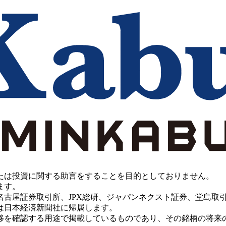
たは投資に関する助言をすることを目的としておりません。
ます。
PX総研、ジャパンネクスト証券、堂島取引所、China Investment 
は日本経済新聞社に帰属します。
移を確認する用途で掲載しているものであり、その銘柄の将来