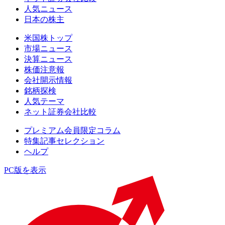
人気ニュース
日本の株主
米国株トップ
市場ニュース
決算ニュース
株価注意報
会社開示情報
銘柄探検
人気テーマ
ネット証券会社比較
プレミアム会員限定コラム
特集記事セレクション
ヘルプ
PC版を表示