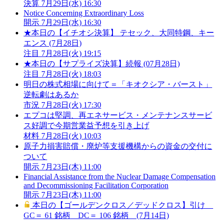
決算
7月29日(水) 16:30
Notice Concerning Extraordinary Loss
開示
7月29日(水) 16:30
★本日の【イチオシ決算】 テセック、大同特鋼、キー
エンス (7月28日)
注目
7月28日(火) 19:15
★本日の【サプライズ決算】続報 (07月28日)
注目
7月28日(火) 18:03
明日の株式相場に向けて＝「キオクシア・バースト」
逆転劇はあるか
市況
7月28日(火) 17:30
エプコは堅調、再エネサービス・メンテナンスサービ
ス好調で今期営業益予想を引き上げ
材料
7月28日(火) 10:03
原子力損害賠償・廃炉等支援機構からの資金の交付に
ついて
開示
7月23日(木) 11:00
Financial Assistance from the Nuclear Damage Compensation
and Decommissioning Facilitation Corporation
開示
7月23日(木) 11:00
本日の【ゴールデンクロス／デッドクロス】引け
GC＝ 61 銘柄 DC＝ 106 銘柄 (7月14日)