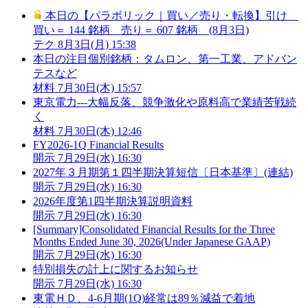
本日の【パラボリック｜買い／売り・転換】引け
買い＝ 144 銘柄 売り＝ 607 銘柄 (8月3日)
テク
8月3日(月) 15:38
本日の注目個別銘柄：タムロン、第一工業、アドバン
テスなど
材料
7月30日(木) 15:57
東京電力---大幅反落、競争激化や原料高で業績苦戦続
く
材料
7月30日(木) 12:46
FY2026-1Q Financial Results
開示
7月29日(水) 16:30
2027年３月期第１四半期決算短信〔日本基準〕(連結)
開示
7月29日(水) 16:30
2026年度第1四半期決算説明資料
開示
7月29日(水) 16:30
[Summary]Consolidated Financial Results for the Three
Months Ended June 30, 2026(Under Japanese GAAP)
開示
7月29日(水) 16:30
特別損失の計上に関するお知らせ
開示
7月29日(水) 16:30
東電ＨＤ、4-6月期(1Q)経常は89％減益で着地