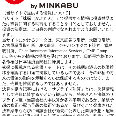
【当サイトで提供する情報について】
当サイト「株探（かぶたん）」で提供する情報は投資勧誘ま
たは投資に関する助言をすることを目的としておりません。
投資の決定は、ご自身の判断でなされますようお願いいたし
ます。
当サイトにおけるデータは、東京証券取引所、大阪取引所、
名古屋証券取引所、JPX総研、ジャパンネクスト証券、堂島
取引所、China Investment Information Services、CME Group
Inc. 等からの情報の提供を受けております。日経平均株価の
著作権は日本経済新聞社に帰属します。
株探に掲載される株価チャートは、その銘柄の過去の株価推
移を確認する用途で掲載しているものであり、その銘柄の将
来の価値の動向を示唆あるいは保証するものではなく、ま
た、売買を推奨するものではありません。
決算を扱う記事における「サプライズ決算」とは、決算情報
として注目に値するかという観点から、発表された決算のサ
プライズ度（当該会社の本決算か各四半期であるか、業績予
想の修正か配当予想の修正であるか、及びそこで発表された
決算結果ならびに当該会社が過去に公表した業績予想・配当