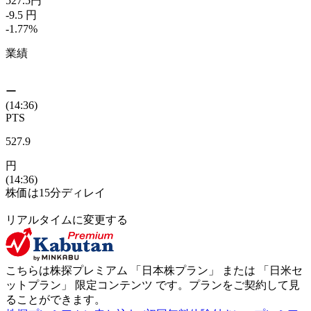
527.5
円
-9.5
円
-1.77
%
業績
ー
(14:36)
PTS
527.9
円
(14:36)
株価は15分ディレイ
リアルタイムに変更する
こちらは株探プレミアム 「
日本株プラン
」 または 「
日米セ
ットプラン
」
限定コンテンツ
です。プランをご契約して見
ることができます。