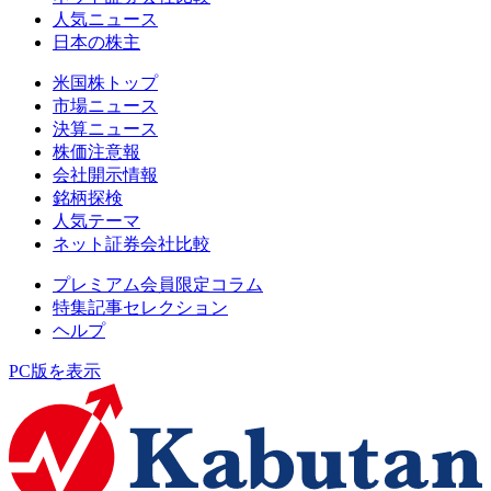
人気ニュース
日本の株主
米国株トップ
市場ニュース
決算ニュース
株価注意報
会社開示情報
銘柄探検
人気テーマ
ネット証券会社比較
プレミアム会員限定コラム
特集記事セレクション
ヘルプ
PC版を表示