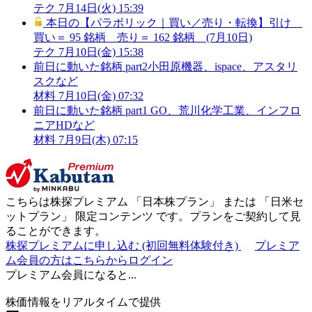
テク
7月14日(火) 15:39
本日の【パラボリック｜買い／売り・転換】引け
買い＝ 95 銘柄 売り＝ 162 銘柄 (7月10日)
テク
7月10日(金) 15:38
前日に動いた銘柄 part2小田原機器、ispace、アスタリ
スクなど
材料
7月10日(金) 07:32
前日に動いた銘柄 part1 GO、荒川化学工業、インフロ
ニアHDなど
材料
7月9日(木) 07:15
こちらは株探プレミアム 「
日本株プラン
」 または 「
日米セ
ットプラン
」
限定コンテンツ
です。プランをご契約して見
ることができます。
株探プレミアムに申し込む
(初回無料体験付き)
プレミア
ム会員の方はこちらからログイン
プレミアム会員になると...
株価情報をリアルタイムで提供