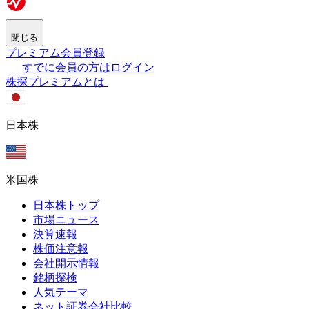
閉じる
プレミアム会員登録
すでに会員の方はログイン
株探プレミアムとは
日本株
米国株
日本株トップ
市場ニュース
決算速報
株価注意報
会社開示情報
銘柄探検
人気テーマ
ネット証券会社比較