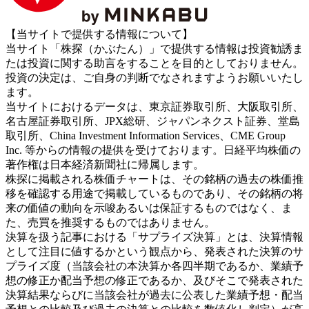
【当サイトで提供する情報について】
当サイト「株探（かぶたん）」で提供する情報は投資勧誘ま
たは投資に関する助言をすることを目的としておりません。
投資の決定は、ご自身の判断でなされますようお願いいたし
ます。
当サイトにおけるデータは、東京証券取引所、大阪取引所、
名古屋証券取引所、JPX総研、ジャパンネクスト証券、堂島
取引所、China Investment Information Services、CME Group
Inc. 等からの情報の提供を受けております。日経平均株価の
著作権は日本経済新聞社に帰属します。
株探に掲載される株価チャートは、その銘柄の過去の株価推
移を確認する用途で掲載しているものであり、その銘柄の将
来の価値の動向を示唆あるいは保証するものではなく、ま
た、売買を推奨するものではありません。
決算を扱う記事における「サプライズ決算」とは、決算情報
として注目に値するかという観点から、発表された決算のサ
プライズ度（当該会社の本決算か各四半期であるか、業績予
想の修正か配当予想の修正であるか、及びそこで発表された
決算結果ならびに当該会社が過去に公表した業績予想・配当