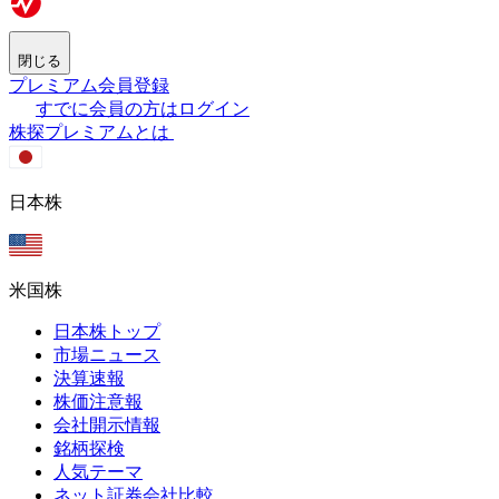
閉じる
プレミアム会員登録
すでに会員の方はログイン
株探プレミアムとは
日本株
米国株
日本株トップ
市場ニュース
決算速報
株価注意報
会社開示情報
銘柄探検
人気テーマ
ネット証券会社比較