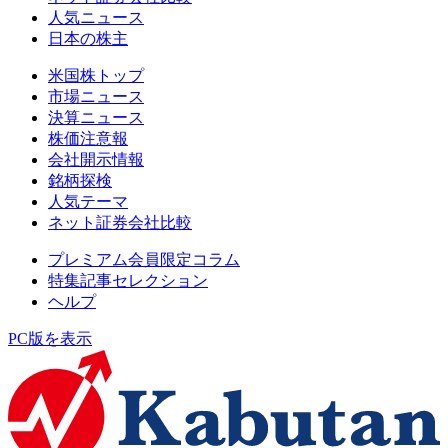
人気ニュース
日本の株主
米国株トップ
市場ニュース
決算ニュース
株価注意報
会社開示情報
銘柄探検
人気テーマ
ネット証券会社比較
プレミアム会員限定コラム
特集記事セレクション
ヘルプ
PC版を表示