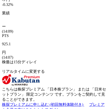
-0.32
%
業績
ー
(14:09)
PTS
925.1
円
(14:07)
株価は15分ディレイ
リアルタイムに変更する
こちらは株探プレミアム 「
日本株プラン
」 または 「
日米セ
ットプラン
」
限定コンテンツ
です。プランをご契約して見
ることができます。
株探プレミアムに申し込む
(初回無料体験付き)
プレミア