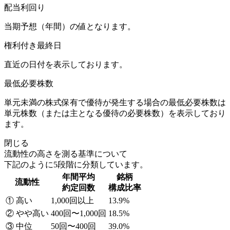
配当利回り
当期予想（年間）の値となります。
権利付き最終日
直近の日付を表示しております。
最低必要株数
単元未満の株式保有で優待が発生する場合の最低必要株数は
単元株数（または主となる優待の必要株数）を表示しており
ます。
閉じる
流動性の高さを測る基準について
下記のように5段階に分類しています。
年間平均
銘柄
流動性
約定回数
構成比率
① 高い
1,000回以上
13.9%
② やや高い
400回〜1,000回
18.5%
③ 中位
50回〜400回
39.0%