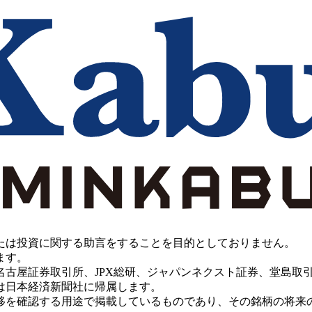
たは投資に関する助言をすることを目的としておりません。
ます。
PX総研、ジャパンネクスト証券、堂島取引所、China Investment 
は日本経済新聞社に帰属します。
移を確認する用途で掲載しているものであり、その銘柄の将来