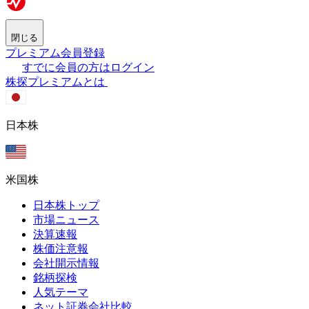
閉じる
プレミアム会員登録
すでに会員の方はログイン
株探プレミアムとは
日本株
米国株
日本株トップ
市場ニュース
決算速報
株価注意報
会社開示情報
銘柄探検
人気テーマ
ネット証券会社比較