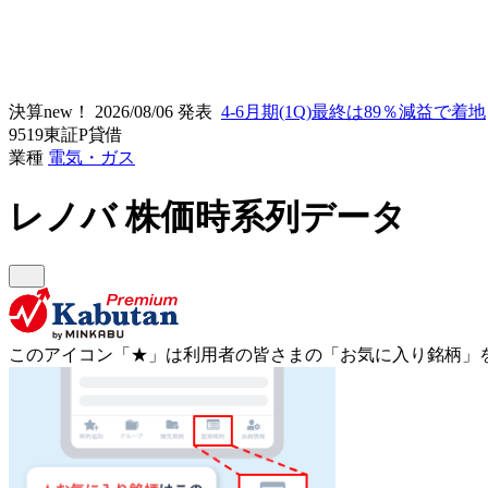
決算new！
2026/08/06 発表
4-6月期(1Q)最終は89％減益で着地
9519
東証P
貸借
業種
電気・ガス
レノバ
株価時系列データ
このアイコン
「★」
は利用者の皆さまの
「お気に入り銘柄」