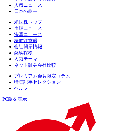
人気ニュース
日本の株主
米国株トップ
市場ニュース
決算ニュース
株価注意報
会社開示情報
銘柄探検
人気テーマ
ネット証券会社比較
プレミアム会員限定コラム
特集記事セレクション
ヘルプ
PC版を表示