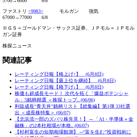
5700→6000 6/8
ファストリ
<9983>
モルガン 強気
67000→77000 6/8
※ＧＳ＝ゴールドマン・サックス証券、ＪＰモル＝ＪＰモル
ガン証券
株探ニュース
関連記事
レーティング日報【格上げ↑】 (6月8日)
レーティング日報【最上位を継続】 (6月8日)
レーティング日報【格下げ↓】 (6月8日)
株価も超成長モード！ 次代を拓く「爆益ポテンシャ
ル」5銘柄精選 ＜株探トップ.. (06/06)
利益成長“青天井”銘柄リスト【総集編】第1弾 33社選
出 ＜成長株特集＞ (06/07)
【北浜流一郎のズバリ株先見！】 ─ 「AI・半導体＋金
融株」の2本柱相場が本格.. (06/07)
【杉村富生の短期相場観測】 ─“富を生む”投資戦術に