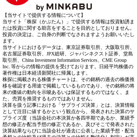
【当サイトで提供する情報について】
当サイト「株探（かぶたん）」で提供する情報は投資勧誘ま
たは投資に関する助言をすることを目的としておりません。
投資の決定は、ご自身の判断でなされますようお願いいたし
ます。
当サイトにおけるデータは、東京証券取引所、大阪取引所、
名古屋証券取引所、JPX総研、ジャパンネクスト証券、堂島
取引所、China Investment Information Services、CME Group
Inc. 等からの情報の提供を受けております。日経平均株価の
著作権は日本経済新聞社に帰属します。
株探に掲載される株価チャートは、その銘柄の過去の株価推
移を確認する用途で掲載しているものであり、その銘柄の将
来の価値の動向を示唆あるいは保証するものではなく、ま
た、売買を推奨するものではありません。
決算を扱う記事における「サプライズ決算」とは、決算情報
として注目に値するかという観点から、発表された決算のサ
プライズ度（当該会社の本決算か各四半期であるか、業績予
想の修正か配当予想の修正であるか、及びそこで発表された
決算結果ならびに当該会社が過去に公表した業績予想・配当