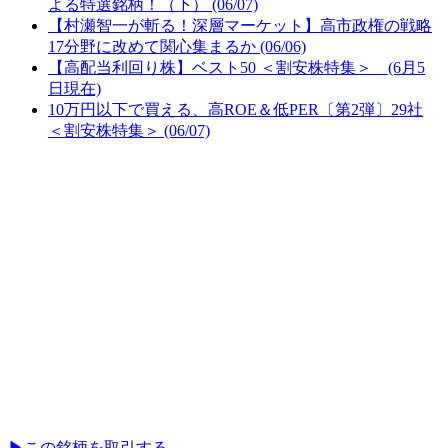
よる特選銘柄！（下） (06/07)
【村瀬智一が斬る！深層マーケット】高市政権の戦略
17分野に改めて関心集まるか (06/06)
【高配当利回り株】ベスト50 ＜割安株特集＞ (6月5
日現在)
10万円以下で買える、高ROE＆低PER〔第2弾〕29社
＜割安株特集＞ (06/07)
▶︎
この銘柄を取引する