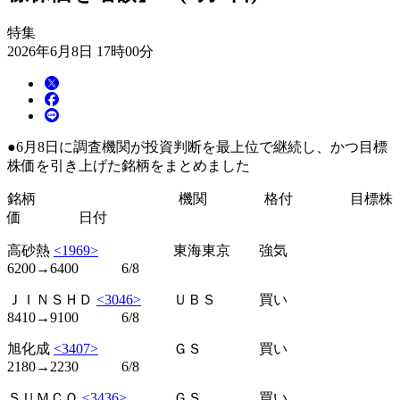
特集
2026年6月8日 17時00分
●6月8日に調査機関が投資判断を最上位で継続し、かつ目標
株価を引き上げた銘柄をまとめました
銘柄 機関 格付 目標株
価 日付
高砂熱
<1969>
東海東京 強気
6200→6400 6/8
ＪＩＮＳＨＤ
<3046>
ＵＢＳ 買い
8410→9100 6/8
旭化成
<3407>
ＧＳ 買い
2180→2230 6/8
ＳＵＭＣＯ
<3436>
ＧＳ 買い