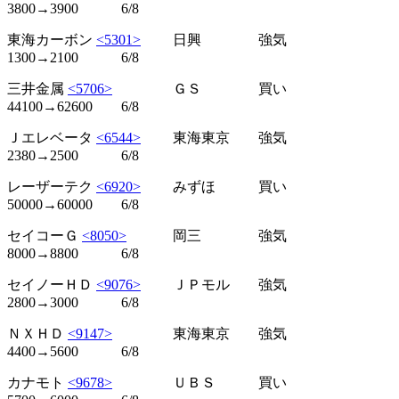
3800→3900 6/8
東海カーボン
<5301>
日興 強気
1300→2100 6/8
三井金属
<5706>
ＧＳ 買い
44100→62600 6/8
Ｊエレベータ
<6544>
東海東京 強気
2380→2500 6/8
レーザーテク
<6920>
みずほ 買い
50000→60000 6/8
セイコーＧ
<8050>
岡三 強気
8000→8800 6/8
セイノーＨＤ
<9076>
ＪＰモル 強気
2800→3000 6/8
ＮＸＨＤ
<9147>
東海東京 強気
4400→5600 6/8
カナモト
<9678>
ＵＢＳ 買い