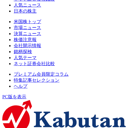
人気ニュース
日本の株主
米国株トップ
市場ニュース
決算ニュース
株価注意報
会社開示情報
銘柄探検
人気テーマ
ネット証券会社比較
プレミアム会員限定コラム
特集記事セレクション
ヘルプ
PC版を表示