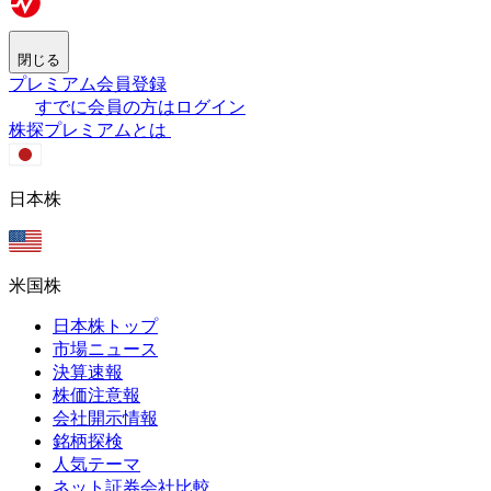
閉じる
プレミアム会員登録
すでに会員の方はログイン
株探プレミアムとは
日本株
米国株
日本株トップ
市場ニュース
決算速報
株価注意報
会社開示情報
銘柄探検
人気テーマ
ネット証券会社比較