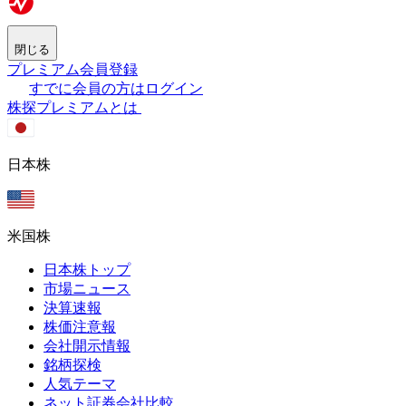
閉じる
プレミアム会員登録
すでに会員の方はログイン
株探プレミアムとは
日本株
米国株
日本株トップ
市場ニュース
決算速報
株価注意報
会社開示情報
銘柄探検
人気テーマ
ネット証券会社比較