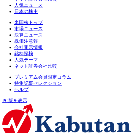
人気ニュース
日本の株主
米国株トップ
市場ニュース
決算ニュース
株価注意報
会社開示情報
銘柄探検
人気テーマ
ネット証券会社比較
プレミアム会員限定コラム
特集記事セレクション
ヘルプ
PC版を表示