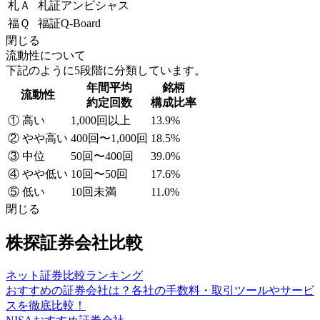
札Ａ
札証アンビシャス
福Ｑ
福証Q-Board
閉じる
流動性について
下記のように5段階に分類しています。
年間平均
銘柄
流動性
約定回数
構成比率
① 高い
1,000回以上
13.9%
② やや高い
400回〜1,000回
18.5%
③ 中位
50回〜400回
39.0%
④ やや低い
10回〜50回
17.6%
⑤ 低い
10回未満
11.0%
閉じる
株探証券会社比較
ネット証券比較ランキング
おすすめの証券会社は？各社の手数料・取引ツールやサービ
スを徹底比較！