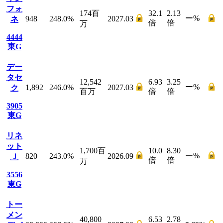
フォ
174
百
32.1
2.13
ー
%
948
248.0
%
2027.03
ネ
倍
倍
万
4444
東G
デー
タセ
12,542
6.93
3.25
ー
%
1,892
246.0
%
2027.03
ク
百万
倍
倍
3905
東G
リネ
ット
1,700
百
10.0
8.30
ー
%
820
243.0
%
2026.09
Ｊ
倍
倍
万
3556
東G
トー
メン
40,800
6.53
2.78