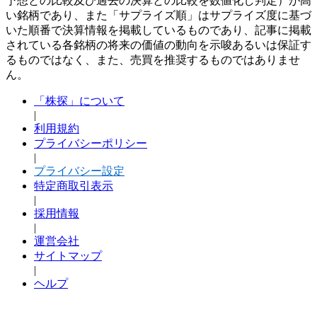
予想との比較及び過去の決算との比較を数値化し判定）が高
い銘柄であり、また「サプライズ順」はサプライズ度に基づ
いた順番で決算情報を掲載しているものであり、記事に掲載
されている各銘柄の将来の価値の動向を示唆あるいは保証す
るものではなく、また、売買を推奨するものではありませ
ん。
「株探」について
|
利用規約
プライバシーポリシー
|
プライバシー設定
特定商取引表示
|
採用情報
|
運営会社
サイトマップ
|
ヘルプ