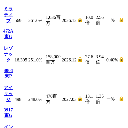
ミラ
ティ
1,036
百
10.0
2.56
ー
%
569
261.0
%
2026.12
ブ
倍
倍
万
472A
東G
レゾ
ナッ
158,000
27.6
3.94
16,395
251.0
%
2026.12
0.40
%
ク
百万
倍
倍
4004
東P
アイ
リッ
470
百
13.1
1.35
ー
%
498
248.0
%
2027.03
ジ
倍
倍
万
3917
東G
イン