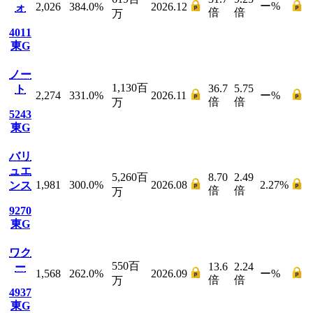
ー
%
2,026
384.0
%
2026.12
ォ
倍
倍
万
4011
東G
ノー
1,130
百
36.7
5.75
ト
2,274
331.0
%
2026.11
ー
%
倍
倍
万
5243
東G
バリ
ュエ
5,260
百
8.70
2.49
1,981
300.0
%
2026.08
2.27
%
ンス
倍
倍
万
9270
東G
ワク
550
百
13.6
2.24
ー
1,568
262.0
%
2026.09
ー
%
倍
倍
万
4937
東G