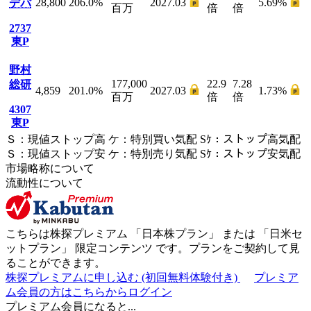
28,800
206.0
%
2027.03
5.69
%
デバ
百万
倍
倍
2737
東P
野村
177,000
22.9
7.28
総研
4,859
201.0
%
2027.03
1.73
%
百万
倍
倍
4307
東P
Ｓ
：
現値ストップ高
ケ
：
特別買い気配
Sｹ
：
ストップ高気配
Ｓ
：
現値ストップ安
ケ
：
特別売
り
気配
Sｹ
：
ストップ安気配
市場略称について
流動性について
こちらは株探プレミアム 「
日本株プラン
」 または 「
日米セ
ットプラン
」
限定コンテンツ
です。プランをご契約して見
ることができます。
株探プレミアムに申し込む
(初回無料体験付き)
プレミア
ム会員の方はこちらからログイン
プレミアム会員になると...