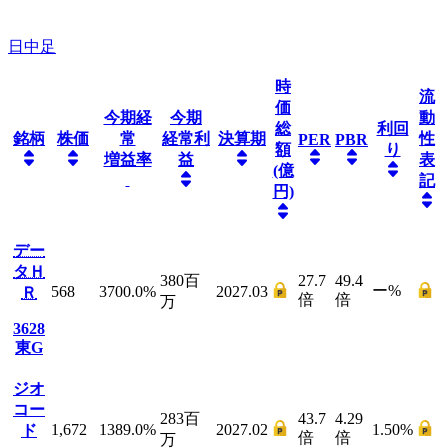
日中足
時
流
価
今期経
今期
動
総
利回
銘柄
株価
常
経常利
決算期
性
PER
PBR
額
り
増益率
益
表
(億
記
円)
デー
タＨ
380
百
27.7
49.4
ー
%
568
3700.0
%
2027.03
Ｒ
倍
倍
万
3628
東G
ジオ
コー
283
百
43.7
4.29
1,672
1389.0
%
2027.02
1.50
%
ド
倍
倍
万