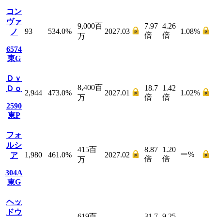
コン
ヴァ
9,000
百
7.97
4.26
93
534.0
%
2027.03
1.08
%
ノ
倍
倍
万
6574
東G
Ｄｙ
8,400
百
18.7
1.42
Ｄｏ
2,944
473.0
%
2027.01
1.02
%
倍
倍
万
2590
東P
フォ
ルシ
415
百
8.87
1.20
ー
%
1,980
461.0
%
2027.02
ア
倍
倍
万
304A
東G
ヘッ
ドウ
619
百
31.7
9.25