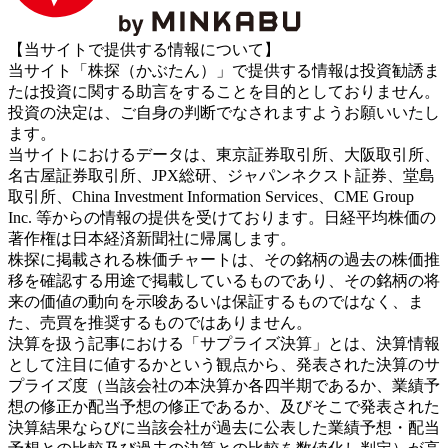
【当サイトで提供する情報について】
当サイト「株探（かぶたん）」で提供する情報は投資勧誘ま
たは投資に関する助言をすることを目的としておりません。
投資の決定は、ご自身の判断でなされますようお願いいたし
ます。
当サイトにおけるデータは、東京証券取引所、大阪取引所、
名古屋証券取引所、JPX総研、ジャパンネクスト証券、堂島
取引所、China Investment Information Services、CME Group
Inc. 等からの情報の提供を受けております。日経平均株価の
著作権は日本経済新聞社に帰属します。
株探に掲載される株価チャートは、その銘柄の過去の株価推
移を確認する用途で掲載しているものであり、その銘柄の将
来の価値の動向を示唆あるいは保証するものではなく、ま
た、売買を推奨するものではありません。
決算を扱う記事における「サプライズ決算」とは、決算情報
として注目に値するかという観点から、発表された決算のサ
プライズ度（当該会社の本決算か各四半期であるか、業績予
想の修正か配当予想の修正であるか、及びそこで発表された
決算結果ならびに当該会社が過去に公表した業績予想・配当