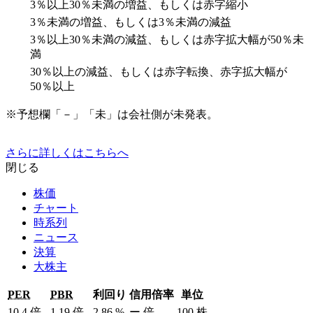
3％以上30％未満の増益、もしくは赤字縮小
3％未満の増益、もしくは3％未満の減益
3％以上30％未満の減益、もしくは赤字拡大幅が50％未
満
30％以上の減益、もしくは赤字転換、赤字拡大幅が
50％以上
※予想欄「－」「未」は会社側が未発表。
さらに詳しくはこちらへ
閉じる
株価
チャート
時系列
ニュース
決算
大株主
PER
PBR
利回り
信用倍率
単位
10.4
倍
1.19
倍
2.86
%
ー
倍
100
株