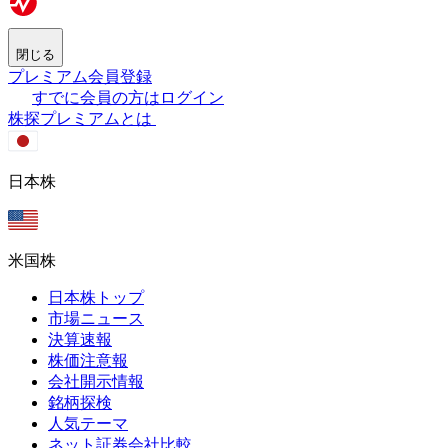
閉じる
プレミアム会員登録
すでに会員の方はログイン
株探プレミアムとは
日本株
米国株
日本株トップ
市場ニュース
決算速報
株価注意報
会社開示情報
銘柄探検
人気テーマ
ネット証券会社比較