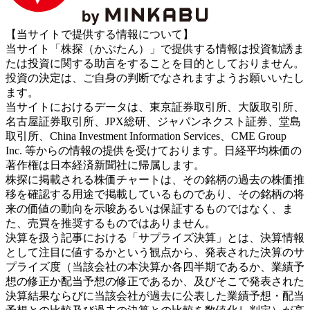
【当サイトで提供する情報について】
当サイト「株探（かぶたん）」で提供する情報は投資勧誘ま
たは投資に関する助言をすることを目的としておりません。
投資の決定は、ご自身の判断でなされますようお願いいたし
ます。
当サイトにおけるデータは、東京証券取引所、大阪取引所、
名古屋証券取引所、JPX総研、ジャパンネクスト証券、堂島
取引所、China Investment Information Services、CME Group
Inc. 等からの情報の提供を受けております。日経平均株価の
著作権は日本経済新聞社に帰属します。
株探に掲載される株価チャートは、その銘柄の過去の株価推
移を確認する用途で掲載しているものであり、その銘柄の将
来の価値の動向を示唆あるいは保証するものではなく、ま
た、売買を推奨するものではありません。
決算を扱う記事における「サプライズ決算」とは、決算情報
として注目に値するかという観点から、発表された決算のサ
プライズ度（当該会社の本決算か各四半期であるか、業績予
想の修正か配当予想の修正であるか、及びそこで発表された
決算結果ならびに当該会社が過去に公表した業績予想・配当