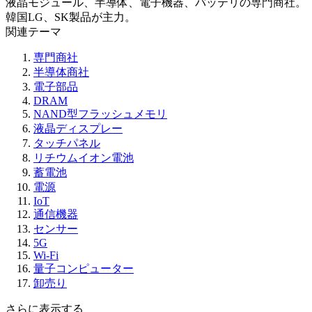
液晶モジュール、半導体、電子機器、バッテリの専門商社。
韓国LG、SK製品が主力。
関連テーマ
専門商社
半導体商社
電子部品
DRAM
NAND型フラッシュメモリ
液晶ディスプレー
タッチパネル
リチウムイオン電池
蓄電池
電源
IoT
通信機器
センサー
5G
Wi-Fi
量子コンピューター
卸売り
さらに表示する