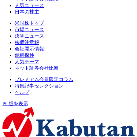
人気ニュース
日本の株主
米国株トップ
市場ニュース
決算ニュース
株価注意報
会社開示情報
銘柄探検
人気テーマ
ネット証券会社比較
プレミアム会員限定コラム
特集記事セレクション
ヘルプ
PC版を表示