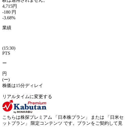
験は適用されません。
4,715
円
-180
円
-3.68
%
業績
(15:30)
PTS
ー
円
(ー)
株価は15分ディレイ
リアルタイムに変更する
こちらは株探プレミアム 「
日本株プラン
」 または 「
日米セ
ットプラン
」
限定コンテンツ
です。プランをご契約して見