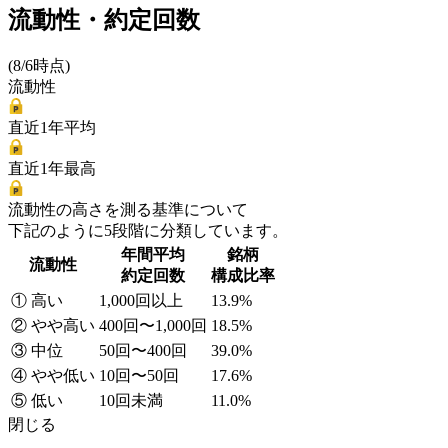
流動性・約定回数
(8/6時点)
流動性
直近1年平均
直近1年最高
流動性の高さを測る基準について
下記のように5段階に分類しています。
年間平均
銘柄
流動性
約定回数
構成比率
① 高い
1,000回以上
13.9%
② やや高い
400回〜1,000回
18.5%
③ 中位
50回〜400回
39.0%
④ やや低い
10回〜50回
17.6%
⑤ 低い
10回未満
11.0%
閉じる