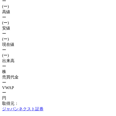
ー
(ー)
高値
ー
(ー)
安値
ー
(ー)
現在値
ー
(ー)
出来高
ー
株
売買代金
ー
VWAP
ー
円
取得元：
ジャパンネクスト証券