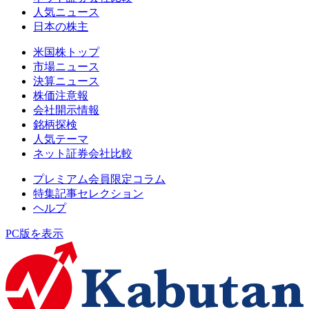
人気ニュース
日本の株主
米国株トップ
市場ニュース
決算ニュース
株価注意報
会社開示情報
銘柄探検
人気テーマ
ネット証券会社比較
プレミアム会員限定コラム
特集記事セレクション
ヘルプ
PC版を表示