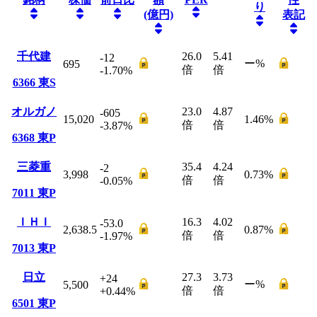
り
(億円)
表記
千代建
26.0
5.41
-12
ー
%
695
倍
倍
-1.70
%
6366
東S
オルガノ
23.0
4.87
-605
15,020
1.46
%
倍
倍
-3.87
%
6368
東P
三菱重
35.4
4.24
-2
3,998
0.73
%
倍
倍
-0.05
%
7011
東P
ＩＨＩ
16.3
4.02
-53.0
2,638.5
0.87
%
倍
倍
-1.97
%
7013
東P
日立
27.3
3.73
+24
ー
%
5,500
倍
倍
+0.44
%
6501
東P