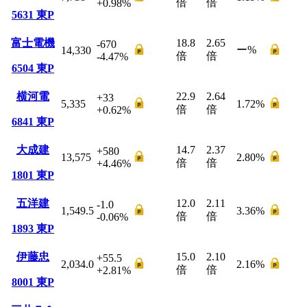
倍
倍
+0.98
%
5631
東P
富士電機
18.8
2.65
-670
ー
%
14,330
倍
倍
-4.47
%
6504
東P
横河電
22.9
2.64
+33
5,335
1.72
%
倍
倍
+0.62
%
6841
東P
大成建
14.7
2.37
+580
13,575
2.80
%
倍
倍
+4.46
%
1801
東P
五洋建
12.0
2.11
-1.0
1,549.5
3.36
%
倍
倍
-0.06
%
1893
東P
伊藤忠
15.0
2.10
+55.5
2,034.0
2.16
%
倍
倍
+2.81
%
8001
東P