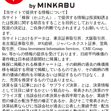
【当サイトで提供する情報について】
当サイト「株探（かぶたん）」で提供する情報は投資勧誘ま
たは投資に関する助言をすることを目的としておりません。
投資の決定は、ご自身の判断でなされますようお願いいたし
ます。
当サイトにおけるデータは、東京証券取引所、大阪取引所、
名古屋証券取引所、JPX総研、ジャパンネクスト証券、堂島
取引所、China Investment Information Services、CME Group
Inc. 等からの情報の提供を受けております。日経平均株価の
著作権は日本経済新聞社に帰属します。
株探に掲載される株価チャートは、その銘柄の過去の株価推
移を確認する用途で掲載しているものであり、その銘柄の将
来の価値の動向を示唆あるいは保証するものではなく、ま
た、売買を推奨するものではありません。
決算を扱う記事における「サプライズ決算」とは、決算情報
として注目に値するかという観点から、発表された決算のサ
プライズ度（当該会社の本決算か各四半期であるか、業績予
想の修正か配当予想の修正であるか、及びそこで発表された
決算結果ならびに当該会社が過去に公表した業績予想・配当