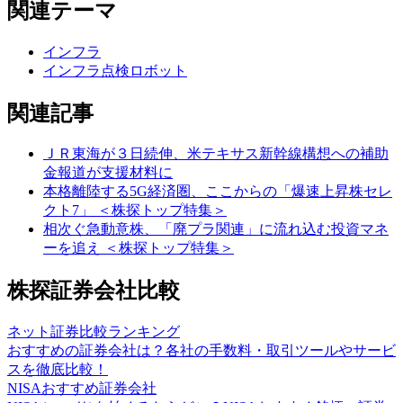
関連テーマ
インフラ
インフラ点検ロボット
関連記事
ＪＲ東海が３日続伸、米テキサス新幹線構想への補助
金報道が支援材料に
本格離陸する5G経済圏、ここからの「爆速上昇株セレ
クト7」 ＜株探トップ特集＞
相次ぐ急動意株、「廃プラ関連」に流れ込む投資マネ
ーを追え ＜株探トップ特集＞
株探証券会社比較
ネット証券比較ランキング
おすすめの証券会社は？各社の手数料・取引ツールやサービ
スを徹底比較！
NISAおすすめ証券会社