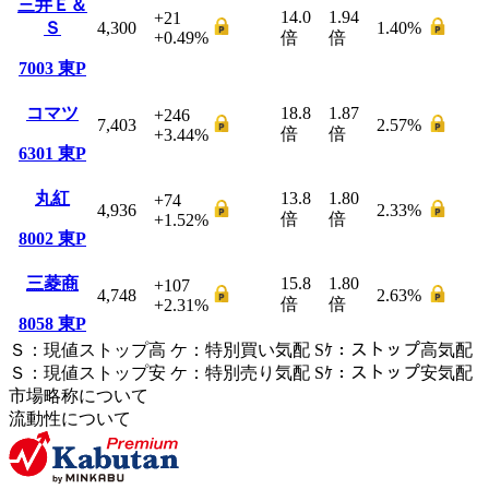
三井Ｅ＆
14.0
1.94
+21
Ｓ
4,300
1.40
%
+0.49
%
倍
倍
7003
東P
コマツ
18.8
1.87
+246
7,403
2.57
%
倍
倍
+3.44
%
6301
東P
丸紅
13.8
1.80
+74
4,936
2.33
%
倍
倍
+1.52
%
8002
東P
三菱商
15.8
1.80
+107
4,748
2.63
%
倍
倍
+2.31
%
8058
東P
Ｓ
：
現値ストップ高
ケ
：
特別買い気配
Sｹ
：
ストップ高気配
Ｓ
：
現値ストップ安
ケ
：
特別売
り
気配
Sｹ
：
ストップ安気配
市場略称について
流動性について