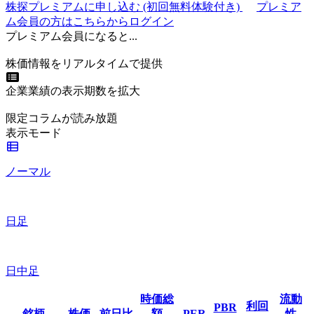
株探プレミアムに申し込む
(初回無料体験付き)
プレミア
ム会員の方はこちらからログイン
プレミアム会員になると...
株価情報をリアルタイムで提供
企業業績の表示期数を拡大
限定コラムが読み放題
表示モード
ノーマル
日足
日中足
時価総
流動
利回
PBR
銘柄
株価
前日比
額
PER
性