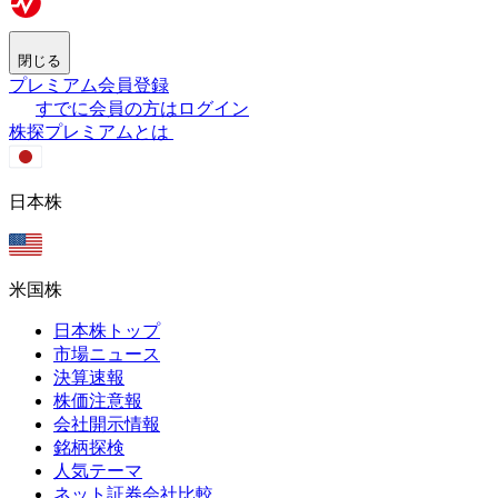
閉じる
プレミアム会員登録
すでに会員の方はログイン
株探プレミアムとは
日本株
米国株
日本株トップ
市場ニュース
決算速報
株価注意報
会社開示情報
銘柄探検
人気テーマ
ネット証券会社比較