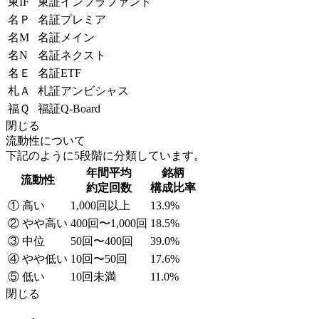
東IF
東証インフラファンド
名Ｐ
名証プレミア
名M
名証メイン
名N
名証ネクスト
名Ｅ
名証ETF
札Ａ
札証アンビシャス
福Ｑ
福証Q-Board
閉じる
流動性について
下記のように5段階に分類しています。
年間平均
銘柄
流動性
約定回数
構成比率
① 高い
1,000回以上
13.9%
② やや高い
400回〜1,000回
18.5%
③ 中位
50回〜400回
39.0%
④ やや低い
10回〜50回
17.6%
⑤ 低い
10回未満
11.0%
閉じる