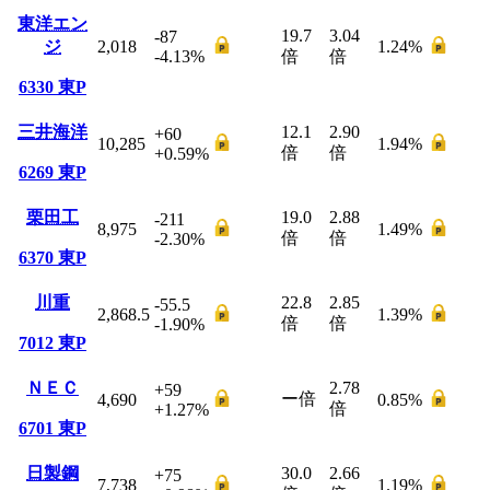
東洋エン
19.7
3.04
-87
ジ
2,018
1.24
%
-4.13
%
倍
倍
6330
東P
三井海洋
12.1
2.90
+60
10,285
1.94
%
倍
倍
+0.59
%
6269
東P
栗田工
19.0
2.88
-211
8,975
1.49
%
倍
倍
-2.30
%
6370
東P
川重
22.8
2.85
-55.5
2,868.5
1.39
%
倍
倍
-1.90
%
7012
東P
ＮＥＣ
2.78
+59
ー
倍
4,690
0.85
%
倍
+1.27
%
6701
東P
日製鋼
30.0
2.66
+75
7,738
1.19
%