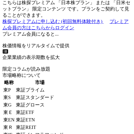
こちらは株探プレミアム 「
日本株プラン
」 または 「
日米セ
ットプラン
」
限定コンテンツ
です。プランをご契約して見
ることができます。
株探プレミアムに申し込む
(初回無料体験付き)
プレミア
ム会員の方はこちらからログイン
プレミアム会員になると...
株価情報をリアルタイムで提供
企業業績の表示期数を拡大
限定コラムが読み放題
市場略称について
略称
市場
東P
東証プライム
東S
東証スタンダード
東G
東証グロース
東Ｅ
東証ETF
東EN
東証ETN
東Ｒ
東証REIT