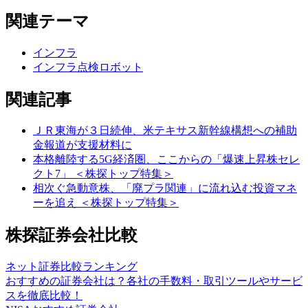
関連テーマ
インフラ
インフラ点検ロボット
関連記事
ＪＲ東海が３日続伸、米テキサス新幹線構想への補助
金報道が支援材料に
本格離陸する5G経済圏、ここからの「爆速上昇株セレ
クト7」 ＜株探トップ特集＞
相次ぐ急動意株、「廃プラ関連」に流れ込む投資マネ
ーを追え ＜株探トップ特集＞
株探証券会社比較
ネット証券比較ランキング
おすすめの証券会社は？各社の手数料・取引ツールやサービ
スを徹底比較！