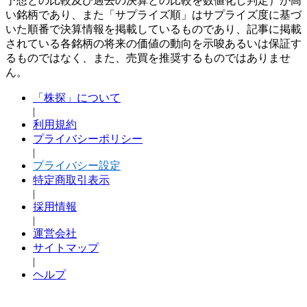
予想との比較及び過去の決算との比較を数値化し判定）が高
い銘柄であり、また「サプライズ順」はサプライズ度に基づ
いた順番で決算情報を掲載しているものであり、記事に掲載
されている各銘柄の将来の価値の動向を示唆あるいは保証す
るものではなく、また、売買を推奨するものではありませ
ん。
「株探」について
|
利用規約
プライバシーポリシー
|
プライバシー設定
特定商取引表示
|
採用情報
|
運営会社
サイトマップ
|
ヘルプ