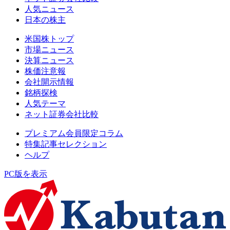
人気ニュース
日本の株主
米国株トップ
市場ニュース
決算ニュース
株価注意報
会社開示情報
銘柄探検
人気テーマ
ネット証券会社比較
プレミアム会員限定コラム
特集記事セレクション
ヘルプ
PC版を表示