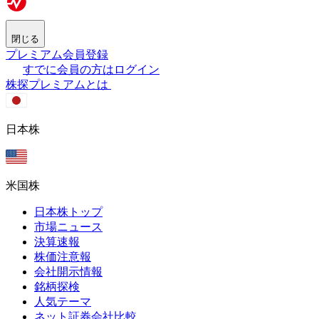
閉じる
プレミアム会員登録
すでに会員の方はログイン
株探プレミアムとは
日本株
米国株
日本株トップ
市場ニュース
決算速報
株価注意報
会社開示情報
銘柄探検
人気テーマ
ネット証券会社比較