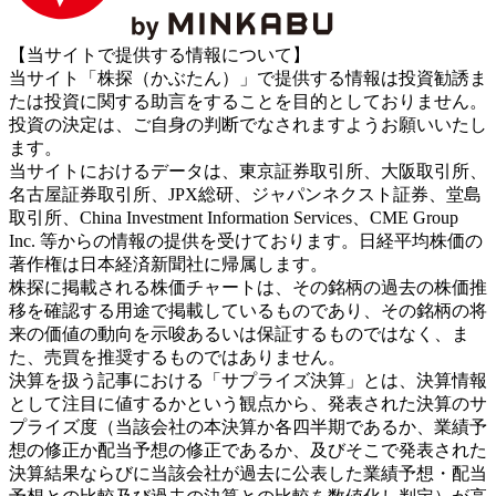
【当サイトで提供する情報について】
当サイト「株探（かぶたん）」で提供する情報は投資勧誘ま
たは投資に関する助言をすることを目的としておりません。
投資の決定は、ご自身の判断でなされますようお願いいたし
ます。
当サイトにおけるデータは、東京証券取引所、大阪取引所、
名古屋証券取引所、JPX総研、ジャパンネクスト証券、堂島
取引所、China Investment Information Services、CME Group
Inc. 等からの情報の提供を受けております。日経平均株価の
著作権は日本経済新聞社に帰属します。
株探に掲載される株価チャートは、その銘柄の過去の株価推
移を確認する用途で掲載しているものであり、その銘柄の将
来の価値の動向を示唆あるいは保証するものではなく、ま
た、売買を推奨するものではありません。
決算を扱う記事における「サプライズ決算」とは、決算情報
として注目に値するかという観点から、発表された決算のサ
プライズ度（当該会社の本決算か各四半期であるか、業績予
想の修正か配当予想の修正であるか、及びそこで発表された
決算結果ならびに当該会社が過去に公表した業績予想・配当