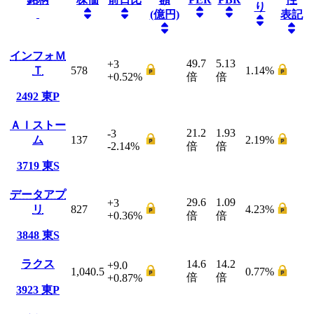
り
(億円)
表記
インフォＭ
49.7
5.13
+3
Ｔ
578
1.14
%
+0.52
%
倍
倍
2492
東P
ＡＩストー
21.2
1.93
-3
ム
137
2.19
%
-2.14
%
倍
倍
3719
東S
データアプ
29.6
1.09
+3
リ
827
4.23
%
+0.36
%
倍
倍
3848
東S
ラクス
14.6
14.2
+9.0
1,040.5
0.77
%
倍
倍
+0.87
%
3923
東P