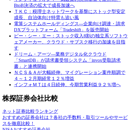
BtoB決済の拡大で成長加速へ
ＴＫＣ：税理士ネットワークを基盤にストック型安定
成長、自治体向け特需も追い風
電算システムホールディングス---企業向け調達・請求
DXプラットフォーム「Tradeshift」を販売開始
ピー・シー・エー：ストック収入8割の独立系ソフトウ
ェアメーカー、クラウド・サブスク移行の加速を目指
す
ドリーム・アーツ---業務デジタル化クラウド
「SmartDB」が請求書受領システム「invox受取請求
書」と連携開始
ＮＣＳ＆Ａが大幅続伸、マイグレーション案件順調で
４～１２月期経常１２％増益
インフォＭＴは４日続伸、今期営業利益９２％増へ
株探証券会社比較
ネット証券比較ランキング
おすすめの証券会社は？各社の手数料・取引ツールやサービ
スを徹底比較！
NISAおすすめ証券会社