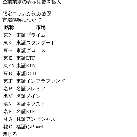
企業業績の表示期数を拡大
限定コラムが読み放題
市場略称について
略称
市場
東P
東証プライム
東S
東証スタンダード
東G
東証グロース
東Ｅ
東証ETF
東EN
東証ETN
東Ｒ
東証REIT
東IF
東証インフラファンド
名Ｐ
名証プレミア
名M
名証メイン
名N
名証ネクスト
名Ｅ
名証ETF
札Ａ
札証アンビシャス
福Ｑ
福証Q-Board
閉じる