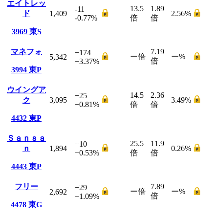
エイトレッ
13.5
1.89
-11
ド
1,409
2.56
%
-0.77
%
倍
倍
3969
東S
マネフォ
7.19
+174
ー
倍
ー
%
5,342
倍
+3.37
%
3994
東P
ウイングア
14.5
2.36
+25
ク
3,095
3.49
%
+0.81
%
倍
倍
4432
東P
Ｓａｎｓａ
25.5
11.9
+10
ｎ
1,894
0.26
%
+0.53
%
倍
倍
4443
東P
フリー
7.89
+29
ー
倍
ー
%
2,692
倍
+1.09
%
4478
東G