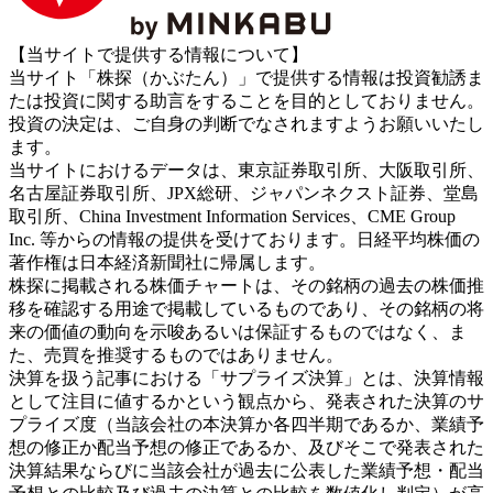
【当サイトで提供する情報について】
当サイト「株探（かぶたん）」で提供する情報は投資勧誘ま
たは投資に関する助言をすることを目的としておりません。
投資の決定は、ご自身の判断でなされますようお願いいたし
ます。
当サイトにおけるデータは、東京証券取引所、大阪取引所、
名古屋証券取引所、JPX総研、ジャパンネクスト証券、堂島
取引所、China Investment Information Services、CME Group
Inc. 等からの情報の提供を受けております。日経平均株価の
著作権は日本経済新聞社に帰属します。
株探に掲載される株価チャートは、その銘柄の過去の株価推
移を確認する用途で掲載しているものであり、その銘柄の将
来の価値の動向を示唆あるいは保証するものではなく、ま
た、売買を推奨するものではありません。
決算を扱う記事における「サプライズ決算」とは、決算情報
として注目に値するかという観点から、発表された決算のサ
プライズ度（当該会社の本決算か各四半期であるか、業績予
想の修正か配当予想の修正であるか、及びそこで発表された
決算結果ならびに当該会社が過去に公表した業績予想・配当