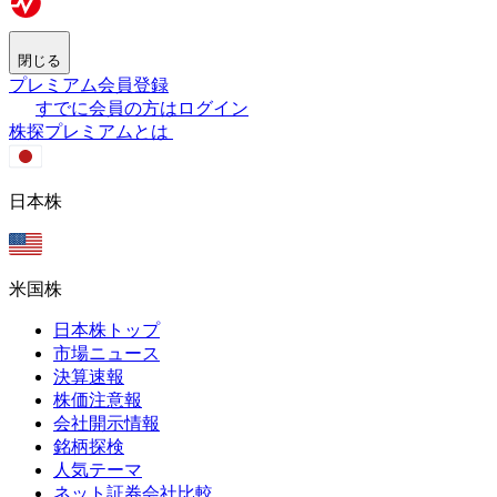
閉じる
プレミアム会員登録
すでに会員の方はログイン
株探プレミアムとは
日本株
米国株
日本株トップ
市場ニュース
決算速報
株価注意報
会社開示情報
銘柄探検
人気テーマ
ネット証券会社比較