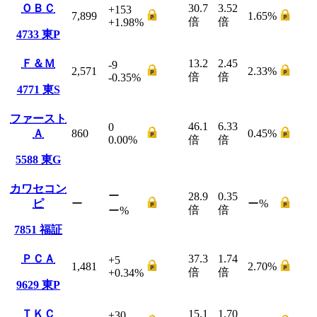
ＯＢＣ
30.7
3.52
+153
7,899
1.65
%
倍
倍
+1.98
%
4733
東P
Ｆ＆Ｍ
13.2
2.45
-9
2,571
2.33
%
倍
倍
-0.35
%
4771
東S
ファースト
46.1
6.33
0
Ａ
860
0.45
%
0.00
%
倍
倍
5588
東G
カワセコン
ー
28.9
0.35
ピ
ー
ー
%
倍
倍
ー
%
7851
福証
ＰＣＡ
37.3
1.74
+5
1,481
2.70
%
倍
倍
+0.34
%
9629
東P
ＴＫＣ
15.1
1.70
+30