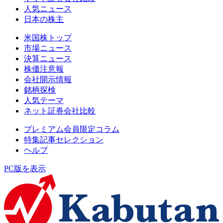
人気ニュース
日本の株主
米国株トップ
市場ニュース
決算ニュース
株価注意報
会社開示情報
銘柄探検
人気テーマ
ネット証券会社比較
プレミアム会員限定コラム
特集記事セレクション
ヘルプ
PC版を表示