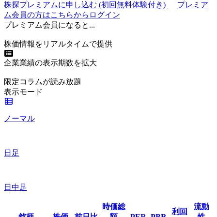
株探プレミアムに申し込む
(初回無料体験付き)
プレミア
ム会員の方はこちらからログイン
プレミアム会員になると...
株価情報をリアルタイムで提供
企業業績の表示期数を拡大
限定コラムが読み放題
表示モード
ノーマル
日足
日中足
時価総
流動
利回
銘柄
株価
前日比
額
PER
PBR
性