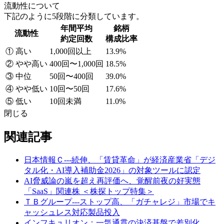
流動性について
下記のように5段階に分類しています。
年間平均
銘柄
流動性
約定回数
構成比率
① 高い
1,000回以上
13.9%
② やや高い
400回〜1,000回
18.5%
③ 中位
50回〜400回
39.0%
④ やや低い
10回〜50回
17.6%
⑤ 低い
10回未満
11.0%
閉じる
関連記事
日本情報Ｃ---続伸、「賃貸革命」が経済産業省「デジ
タル化・AI導入補助金2026」の対象ツールに認定
AI脅威論の嵐を超え再評価へ、覚醒前夜の好実態
「SaaS」関連株 ＜株探トップ特集＞
ＴＢグループ---ストップ高、「ガチャレジ」市場でキ
ャッシュレス対応製品投入
インフキュリオン：一気通貫の決済基盤で差別化、