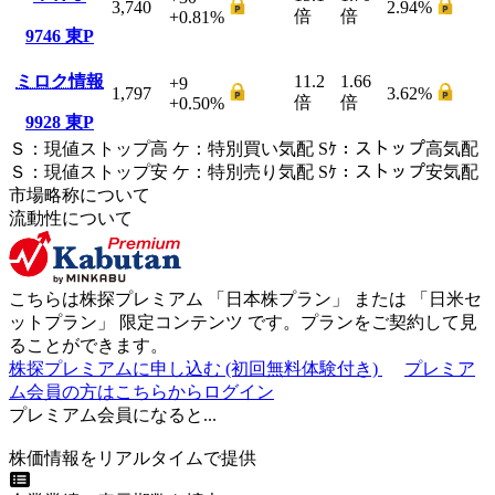
3,740
2.94
%
倍
倍
+0.81
%
9746
東P
ミロク情報
11.2
1.66
+9
1,797
3.62
%
倍
倍
+0.50
%
9928
東P
Ｓ
：
現値ストップ高
ケ
：
特別買い気配
Sｹ
：
ストップ高気配
Ｓ
：
現値ストップ安
ケ
：
特別売
り
気配
Sｹ
：
ストップ安気配
市場略称について
流動性について
こちらは株探プレミアム 「
日本株プラン
」 または 「
日米セ
ットプラン
」
限定コンテンツ
です。プランをご契約して見
ることができます。
株探プレミアムに申し込む
(初回無料体験付き)
プレミア
ム会員の方はこちらからログイン
プレミアム会員になると...
株価情報をリアルタイムで提供