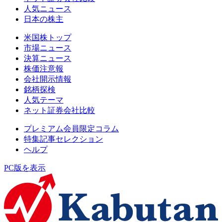
人気ニュース
日本の株主
米国株トップ
市場ニュース
決算ニュース
株価注意報
会社開示情報
銘柄探検
人気テーマ
ネット証券会社比較
プレミアム会員限定コラム
特集記事セレクション
ヘルプ
PC版を表示