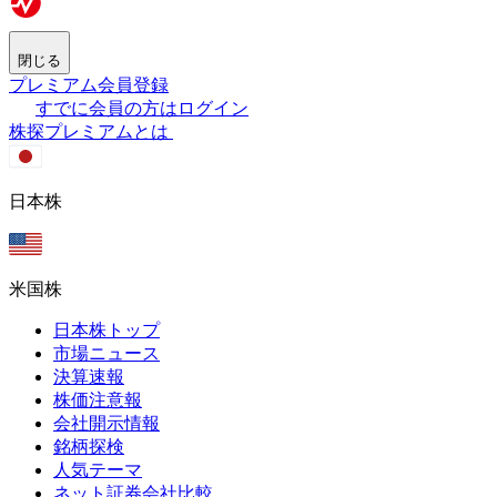
閉じる
プレミアム会員登録
すでに会員の方はログイン
株探プレミアムとは
日本株
米国株
日本株トップ
市場ニュース
決算速報
株価注意報
会社開示情報
銘柄探検
人気テーマ
ネット証券会社比較