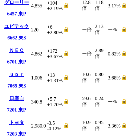
グローリー
12.8
1.18
+104
4,855
3.17
%
倍
倍
+2.19
%
6457
東P
ユビテック
2.13
+6
ー
倍
ー
%
220
倍
+2.80
%
6662
東S
ＮＥＣ
2.89
+172
ー
倍
4,862
0.82
%
倍
+3.67
%
6701
東P
ｕｐｒ
10.6
0.80
+13
1,006
3.68
%
倍
倍
+1.31
%
7065
東S
日産自
59.6
0.24
+5.7
ー
%
340.8
倍
倍
+1.70
%
7201
東P
トヨタ
10.9
0.95
-3.5
2,980.0
3.36
%
倍
倍
-0.12
%
7203
東P