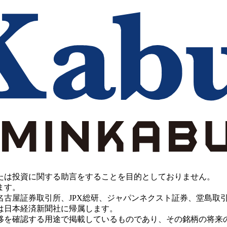
たは投資に関する助言をすることを目的としておりません。
ます。
PX総研、ジャパンネクスト証券、堂島取引所、China Investment 
は日本経済新聞社に帰属します。
移を確認する用途で掲載しているものであり、その銘柄の将来