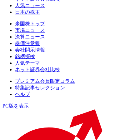
人気ニュース
日本の株主
米国株トップ
市場ニュース
決算ニュース
株価注意報
会社開示情報
銘柄探検
人気テーマ
ネット証券会社比較
プレミアム会員限定コラム
特集記事セレクション
ヘルプ
PC版を表示