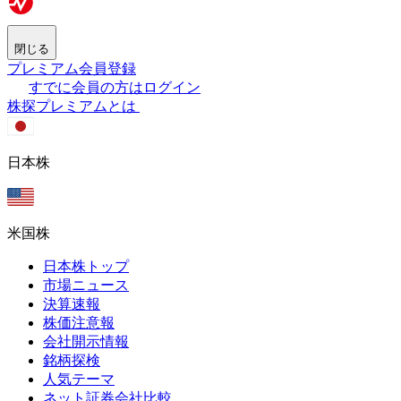
閉じる
プレミアム会員登録
すでに会員の方はログイン
株探プレミアムとは
日本株
米国株
日本株トップ
市場ニュース
決算速報
株価注意報
会社開示情報
銘柄探検
人気テーマ
ネット証券会社比較