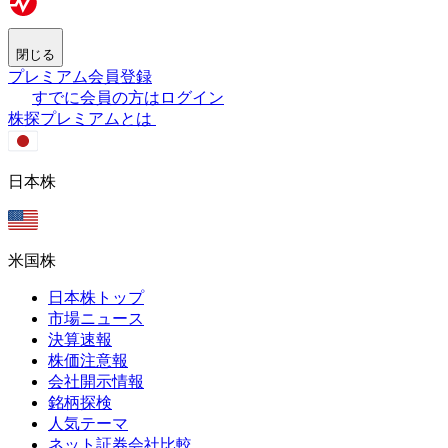
閉じる
プレミアム会員登録
すでに会員の方はログイン
株探プレミアムとは
日本株
米国株
日本株トップ
市場ニュース
決算速報
株価注意報
会社開示情報
銘柄探検
人気テーマ
ネット証券会社比較