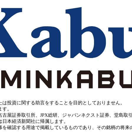
たは投資に関する助言をすることを目的としておりません。
ます。
PX総研、ジャパンネクスト証券、堂島取引所、China Investment 
は日本経済新聞社に帰属します。
移を確認する用途で掲載しているものであり、その銘柄の将来