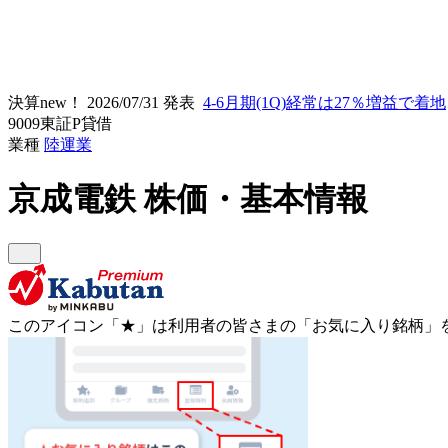
決算new！
2026/07/31 発表
4-6月期(1Q)経常は27％増益で着地
9009
東証P
貸借
業種
陸運業
京成電鉄
株価・基本情報
このアイコン
「★」
は利用者の皆さまの
「お気に入り銘柄」