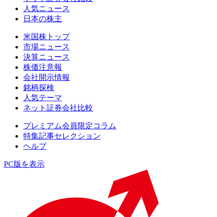
人気ニュース
日本の株主
米国株トップ
市場ニュース
決算ニュース
株価注意報
会社開示情報
銘柄探検
人気テーマ
ネット証券会社比較
プレミアム会員限定コラム
特集記事セレクション
ヘルプ
PC版を表示