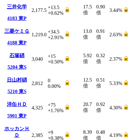
三井化学
17.5
0.90
+13.5
2,177.5
3.44
%
倍
倍
+0.62
%
4183
東P
三菱ケミＧ
13.0
0.91
+34.5
1,219.0
2.63
%
倍
倍
+2.91
%
4188
東P
石塚硝
5.92
0.32
+15
3,040
2.37
%
倍
倍
+0.50
%
5204
東S
日山村硝
12.5
0.51
0
2,812
5.33
%
倍
倍
0.00
%
5210
東S
洋缶ＨＤ
20.7
0.92
+75
4,325
4.30
%
倍
倍
+1.76
%
5901
東P
ホッカンＨ
8.39
0.48
+9
Ｄ
2,385
4.19
%
+0.38
%
倍
倍