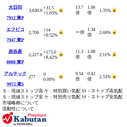
大日印
13.7
1.06
+31.5
3,030.0
1.35
%
倍
倍
+1.05
%
7912
東P
エフピコ
1.34
+14
ー
倍
2,709
2.69
%
倍
+0.52
%
7947
東P
岩谷産
11.3
1.08
+173.0
2,227.0
2.11
%
倍
倍
+8.42
%
8088
東P
アルテック
9.54
0.42
0
277
2.53
%
倍
倍
0.00
%
9972
東S
Ｓ
：
現値ストップ高
ケ
：
特別買い気配
Sｹ
：
ストップ高気配
Ｓ
：
現値ストップ安
ケ
：
特別売
り
気配
Sｹ
：
ストップ安気配
市場略称について
流動性について