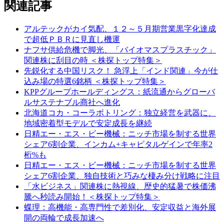
関連記事
アルテックがカイ気配、１２～５月期営業黒字化達成
で超低ＰＢＲに見直し機運
ナフサ供給危機で脚光、「バイオマスプラスチック」
関連株に刮目の時 ＜株探トップ特集＞
先鋭化する中国リスク！ 急浮上「インド関連」今が仕
込み場の特選6銘柄 ＜株探トップ特集＞
KPPグループホールディングス：紙流通からグローバ
ルサステナブル商社へ進化
北海道コカ・コーラボトリング：独立経営を武器に、
地域密着型モデルで安定成長を継続
日精エー・エス・ビー機械：ニッチ市場を制する世界
シェア6割企業、インカム+キャピタルゲインで年率2
桁%も
日精エー・エス・ビー機械：ニッチ市場を制する世界
シェア6割企業、独自技術と巧みな棲み分け戦略に注目
「水ビジネス」関連株に熱視線、歴史的猛暑で株価沸
騰へ秒読み開始！＜株探トップ特集＞
蝶理：高機能・高専門性で差別化、安定収益と海外展
開の両輪で成長加速へ