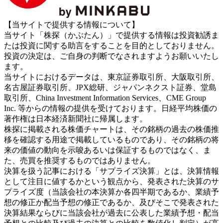
【当サイトで提供する情報について】
当サイト「株探（かぶたん）」で提供する情報は投資勧誘ま
たは投資に関する助言をすることを目的としておりません。
投資の決定は、ご自身の判断でなされますようお願いいたし
ます。
当サイトにおけるデータは、東京証券取引所、大阪取引所、
名古屋証券取引所、JPX総研、ジャパンネクスト証券、堂島
取引所、China Investment Information Services、CME Group
Inc. 等からの情報の提供を受けております。日経平均株価の
著作権は日本経済新聞社に帰属します。
株探に掲載される株価チャートは、その銘柄の過去の株価推
移を確認する用途で掲載しているものであり、その銘柄の将
来の価値の動向を示唆あるいは保証するものではなく、ま
た、売買を推奨するものではありません。
決算を扱う記事における「サプライズ決算」とは、決算情報
として注目に値するかという観点から、発表された決算のサ
プライズ度（当該会社の本決算か各四半期であるか、業績予
想の修正か配当予想の修正であるか、及びそこで発表された
決算結果ならびに当該会社が過去に公表した業績予想・配当