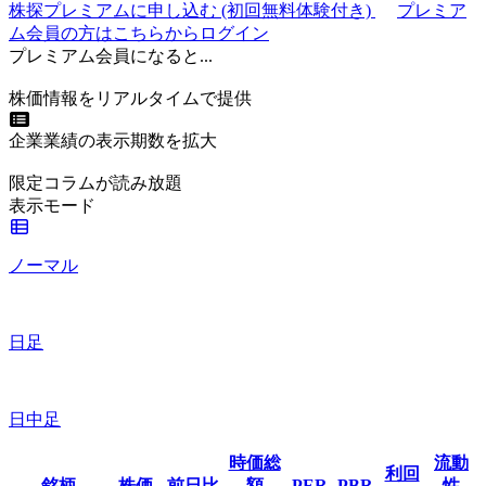
株探プレミアムに申し込む
(初回無料体験付き)
プレミア
ム会員の方はこちらからログイン
プレミアム会員になると...
株価情報をリアルタイムで提供
企業業績の表示期数を拡大
限定コラムが読み放題
表示モード
ノーマル
日足
日中足
時価総
流動
利回
銘柄
株価
前日比
額
PER
PBR
性