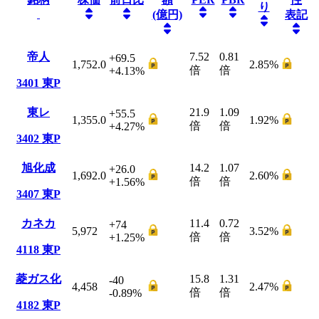
り
(億円)
表記
帝人
7.52
0.81
+69.5
1,752.0
2.85
%
倍
倍
+4.13
%
3401
東P
東レ
21.9
1.09
+55.5
1,355.0
1.92
%
倍
倍
+4.27
%
3402
東P
旭化成
14.2
1.07
+26.0
1,692.0
2.60
%
倍
倍
+1.56
%
3407
東P
カネカ
11.4
0.72
+74
5,972
3.52
%
倍
倍
+1.25
%
4118
東P
菱ガス化
15.8
1.31
-40
4,458
2.47
%
倍
倍
-0.89
%
4182
東P