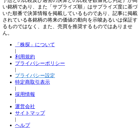
予想との比較及び過去の決算との比較を数値化し判定）が高
い銘柄であり、また「サプライズ順」はサプライズ度に基づ
いた順番で決算情報を掲載しているものであり、記事に掲載
されている各銘柄の将来の価値の動向を示唆あるいは保証す
るものではなく、また、売買を推奨するものではありませ
ん。
「株探」について
|
利用規約
プライバシーポリシー
|
プライバシー設定
特定商取引表示
|
採用情報
|
運営会社
サイトマップ
|
ヘルプ