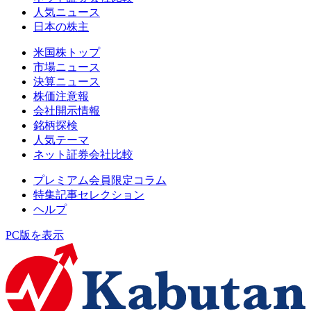
人気ニュース
日本の株主
米国株トップ
市場ニュース
決算ニュース
株価注意報
会社開示情報
銘柄探検
人気テーマ
ネット証券会社比較
プレミアム会員限定コラム
特集記事セレクション
ヘルプ
PC版を表示