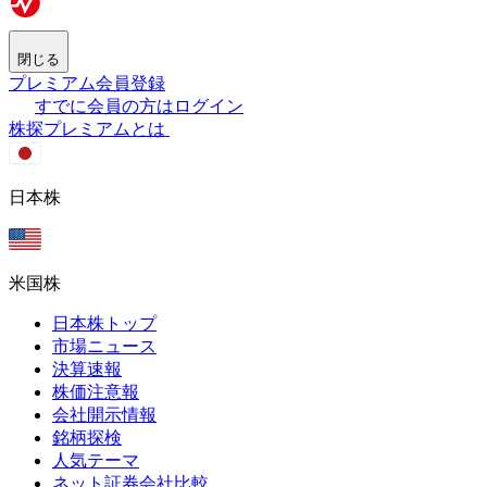
閉じる
プレミアム会員登録
すでに会員の方はログイン
株探プレミアムとは
日本株
米国株
日本株トップ
市場ニュース
決算速報
株価注意報
会社開示情報
銘柄探検
人気テーマ
ネット証券会社比較