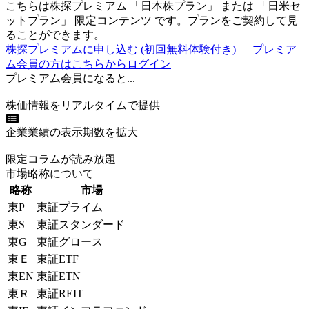
こちらは株探プレミアム 「
日本株プラン
」 または 「
日米セ
ットプラン
」
限定コンテンツ
です。プランをご契約して見
ることができます。
株探プレミアムに申し込む
(初回無料体験付き)
プレミア
ム会員の方はこちらからログイン
プレミアム会員になると...
株価情報をリアルタイムで提供
企業業績の表示期数を拡大
限定コラムが読み放題
市場略称について
略称
市場
東P
東証プライム
東S
東証スタンダード
東G
東証グロース
東Ｅ
東証ETF
東EN
東証ETN
東Ｒ
東証REIT