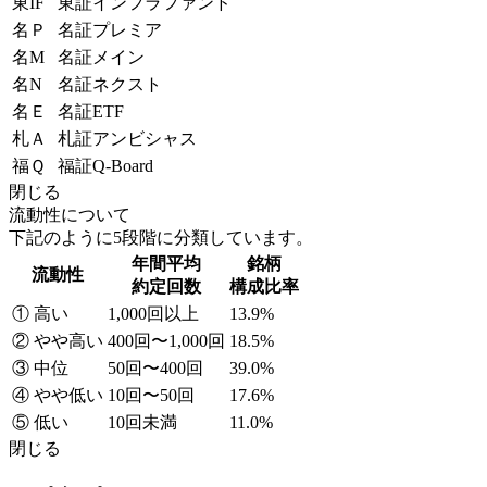
東IF
東証インフラファンド
名Ｐ
名証プレミア
名M
名証メイン
名N
名証ネクスト
名Ｅ
名証ETF
札Ａ
札証アンビシャス
福Ｑ
福証Q-Board
閉じる
流動性について
下記のように5段階に分類しています。
年間平均
銘柄
流動性
約定回数
構成比率
① 高い
1,000回以上
13.9%
② やや高い
400回〜1,000回
18.5%
③ 中位
50回〜400回
39.0%
④ やや低い
10回〜50回
17.6%
⑤ 低い
10回未満
11.0%
閉じる