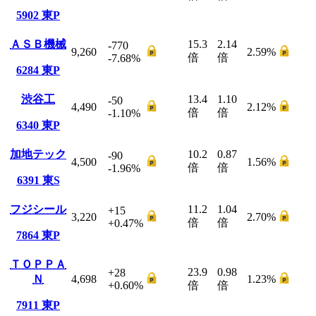
5902
東P
ＡＳＢ機械
15.3
2.14
-770
9,260
2.59
%
倍
倍
-7.68
%
6284
東P
渋谷工
13.4
1.10
-50
4,490
2.12
%
倍
倍
-1.10
%
6340
東P
加地テック
10.2
0.87
-90
4,500
1.56
%
倍
倍
-1.96
%
6391
東S
フジシール
11.2
1.04
+15
3,220
2.70
%
倍
倍
+0.47
%
7864
東P
ＴＯＰＰＡ
23.9
0.98
+28
Ｎ
4,698
1.23
%
+0.60
%
倍
倍
7911
東P