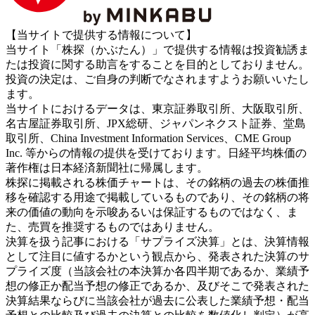
【当サイトで提供する情報について】
当サイト「株探（かぶたん）」で提供する情報は投資勧誘ま
たは投資に関する助言をすることを目的としておりません。
投資の決定は、ご自身の判断でなされますようお願いいたし
ます。
当サイトにおけるデータは、東京証券取引所、大阪取引所、
名古屋証券取引所、JPX総研、ジャパンネクスト証券、堂島
取引所、China Investment Information Services、CME Group
Inc. 等からの情報の提供を受けております。日経平均株価の
著作権は日本経済新聞社に帰属します。
株探に掲載される株価チャートは、その銘柄の過去の株価推
移を確認する用途で掲載しているものであり、その銘柄の将
来の価値の動向を示唆あるいは保証するものではなく、ま
た、売買を推奨するものではありません。
決算を扱う記事における「サプライズ決算」とは、決算情報
として注目に値するかという観点から、発表された決算のサ
プライズ度（当該会社の本決算か各四半期であるか、業績予
想の修正か配当予想の修正であるか、及びそこで発表された
決算結果ならびに当該会社が過去に公表した業績予想・配当