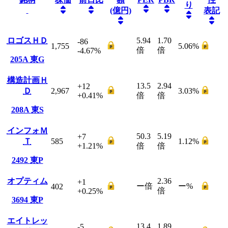
り
(億円)
表記
ロゴスＨＤ
5.94
1.70
-86
1,755
5.06
%
倍
倍
-4.67
%
205A
東G
構造計画Ｈ
13.5
2.94
+12
Ｄ
2,967
3.03
%
+0.41
%
倍
倍
208A
東S
インフォＭ
50.3
5.19
+7
Ｔ
585
1.12
%
+1.21
%
倍
倍
2492
東P
オプティム
2.36
+1
ー
倍
ー
%
402
倍
+0.25
%
3694
東P
エイトレッ
13.4
1.89
-5