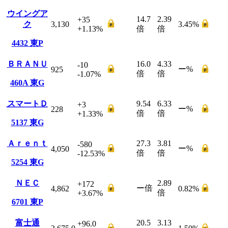
ウイングア
14.7
2.39
+35
ク
3,130
3.45
%
+1.13
%
倍
倍
4432
東P
ＢＲＡＮＵ
16.0
4.33
-10
ー
%
925
倍
倍
-1.07
%
460A
東G
スマートＤ
9.54
6.33
+3
ー
%
228
倍
倍
+1.33
%
5137
東G
Ａｒｅｎｔ
27.3
3.81
-580
ー
%
4,050
倍
倍
-12.53
%
5254
東G
ＮＥＣ
2.89
+172
ー
倍
4,862
0.82
%
倍
+3.67
%
6701
東P
富士通
20.5
3.13
+96.0