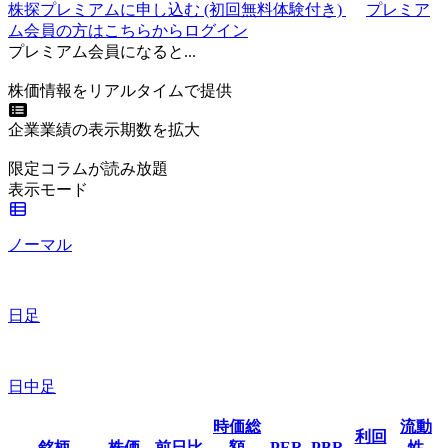
株探プレミアムに申し込む
(初回無料体験付き)
プレミア
ム会員の方はこちらからログイン
プレミアム会員になると...
株価情報をリアルタイムで提供
企業業績の表示期数を拡大
限定コラムが読み放題
表示モード
ノーマル
日足
日中足
時価総
流動
利回
銘柄
株価
前日比
額
PER
PBR
性