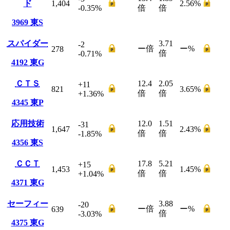
ド
1,404
2.56
%
-0.35
%
倍
倍
3969
東S
スパイダー
3.71
-2
ー
倍
ー
%
278
倍
-0.71
%
4192
東G
ＣＴＳ
12.4
2.05
+11
821
3.65
%
倍
倍
+1.36
%
4345
東P
応用技術
12.0
1.51
-31
1,647
2.43
%
倍
倍
-1.85
%
4356
東S
ＣＣＴ
17.8
5.21
+15
1,453
1.45
%
倍
倍
+1.04
%
4371
東G
セーフィー
3.88
-20
ー
倍
ー
%
639
倍
-3.03
%
4375
東G