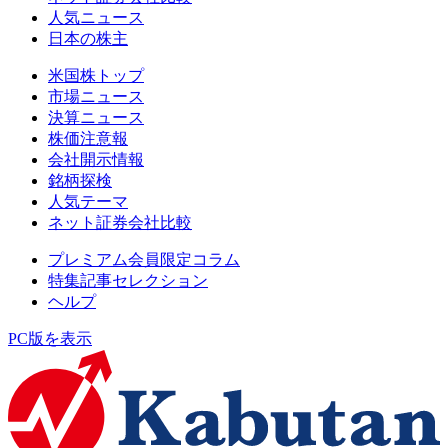
人気ニュース
日本の株主
米国株トップ
市場ニュース
決算ニュース
株価注意報
会社開示情報
銘柄探検
人気テーマ
ネット証券会社比較
プレミアム会員限定コラム
特集記事セレクション
ヘルプ
PC版を表示