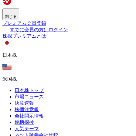
閉じる
プレミアム会員登録
すでに会員の方はログイン
株探プレミアムとは
日本株
米国株
日本株トップ
市場ニュース
決算速報
株価注意報
会社開示情報
銘柄探検
人気テーマ
ネット証券会社比較