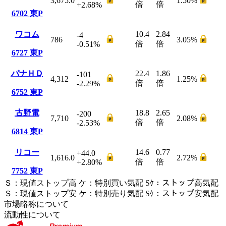
3,675.0
1.50
%
倍
倍
+2.68
%
6702
東P
ワコム
10.4
2.84
-4
786
3.05
%
倍
倍
-0.51
%
6727
東P
パナＨＤ
22.4
1.86
-101
4,312
1.25
%
倍
倍
-2.29
%
6752
東P
古野電
18.8
2.65
-200
7,710
2.08
%
倍
倍
-2.53
%
6814
東P
リコー
14.6
0.77
+44.0
1,616.0
2.72
%
倍
倍
+2.80
%
7752
東P
Ｓ
：
現値ストップ高
ケ
：
特別買い気配
Sｹ
：
ストップ高気配
Ｓ
：
現値ストップ安
ケ
：
特別売
り
気配
Sｹ
：
ストップ安気配
市場略称について
流動性について