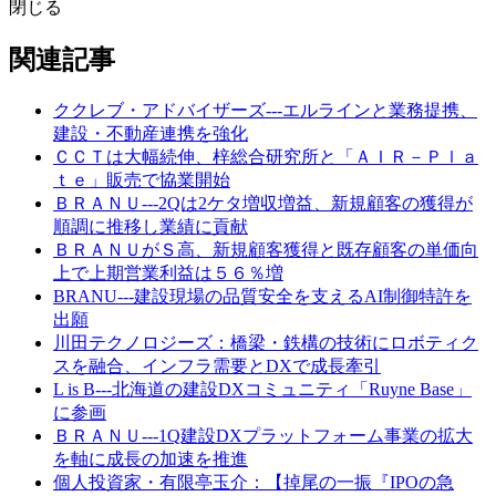
閉じる
関連記事
ククレブ・アドバイザーズ---エルラインと業務提携、
建設・不動産連携を強化
ＣＣＴは大幅続伸、梓総合研究所と「ＡＩＲ－Ｐｌａ
ｔｅ」販売で協業開始
ＢＲＡＮＵ---2Qは2ケタ増収増益、新規顧客の獲得が
順調に推移し業績に貢献
ＢＲＡＮＵがＳ高、新規顧客獲得と既存顧客の単価向
上で上期営業利益は５６％増
BRANU---建設現場の品質安全を支えるAI制御特許を
出願
川田テクノロジーズ：橋梁・鉄構の技術にロボティク
スを融合、インフラ需要とDXで成長牽引
L is B---北海道の建設DXコミュニティ「Ruyne Base」
に参画
ＢＲＡＮＵ---1Q建設DXプラットフォーム事業の拡大
を軸に成長の加速を推進
個人投資家・有限亭玉介：【掉尾の一振『IPOの急