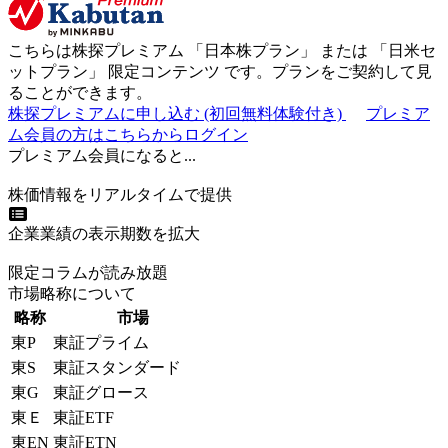
こちらは株探プレミアム 「
日本株プラン
」 または 「
日米セ
ットプラン
」
限定コンテンツ
です。プランをご契約して見
ることができます。
株探プレミアムに申し込む
(初回無料体験付き)
プレミア
ム会員の方はこちらからログイン
プレミアム会員になると...
株価情報をリアルタイムで提供
企業業績の表示期数を拡大
限定コラムが読み放題
市場略称について
略称
市場
東P
東証プライム
東S
東証スタンダード
東G
東証グロース
東Ｅ
東証ETF
東EN
東証ETN