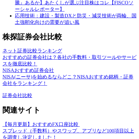
騰』あるか】あたくしが選ぶ注目株はコレ【FISCOソ
ーシャルレポーター】
応用技術：建設・製造DXと防災・減災技術が両輪、国
土強靭化向けの需要が追い風
株探証券会社比較
ネット証券比較ランキング
おすすめの証券会社は？各社の手数料・取引ツールやサービ
スを徹底比較！
NISAおすすめ証券会社
NISA(ニーサ)を始めるならどこ？NISAおすすめ銘柄・証券
会社をランキング！
証券会社比較
関連サイト
【毎月更新】おすすめFX口座比較
スプレッド（手数料）やスワップ、アプリなど100項目以上
を調査し決定しました！