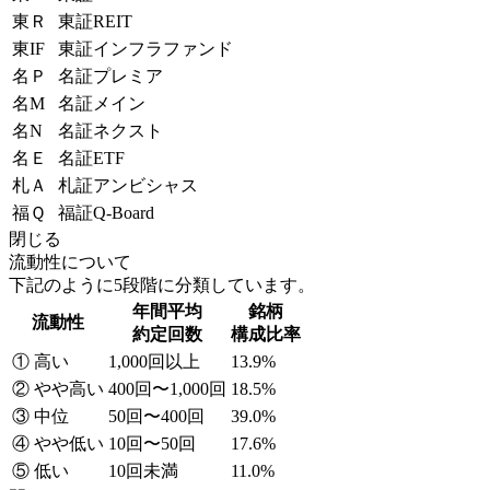
東Ｒ
東証REIT
東IF
東証インフラファンド
名Ｐ
名証プレミア
名M
名証メイン
名N
名証ネクスト
名Ｅ
名証ETF
札Ａ
札証アンビシャス
福Ｑ
福証Q-Board
閉じる
流動性について
下記のように5段階に分類しています。
年間平均
銘柄
流動性
約定回数
構成比率
① 高い
1,000回以上
13.9%
② やや高い
400回〜1,000回
18.5%
③ 中位
50回〜400回
39.0%
④ やや低い
10回〜50回
17.6%
⑤ 低い
10回未満
11.0%