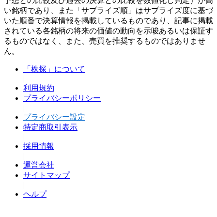
予想との比較及び過去の決算との比較を数値化し判定）が高
い銘柄であり、また「サプライズ順」はサプライズ度に基づ
いた順番で決算情報を掲載しているものであり、記事に掲載
されている各銘柄の将来の価値の動向を示唆あるいは保証す
るものではなく、また、売買を推奨するものではありませ
ん。
「株探」について
|
利用規約
プライバシーポリシー
|
プライバシー設定
特定商取引表示
|
採用情報
|
運営会社
サイトマップ
|
ヘルプ