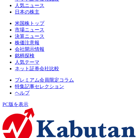
人気ニュース
日本の株主
米国株トップ
市場ニュース
決算ニュース
株価注意報
会社開示情報
銘柄探検
人気テーマ
ネット証券会社比較
プレミアム会員限定コラム
特集記事セレクション
ヘルプ
PC版を表示