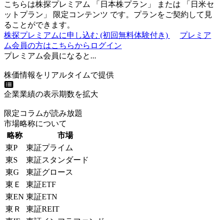
こちらは株探プレミアム 「
日本株プラン
」 または 「
日米セ
ットプラン
」
限定コンテンツ
です。プランをご契約して見
ることができます。
株探プレミアムに申し込む
(初回無料体験付き)
プレミア
ム会員の方はこちらからログイン
プレミアム会員になると...
株価情報をリアルタイムで提供
企業業績の表示期数を拡大
限定コラムが読み放題
市場略称について
略称
市場
東P
東証プライム
東S
東証スタンダード
東G
東証グロース
東Ｅ
東証ETF
東EN
東証ETN
東Ｒ
東証REIT