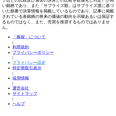
予想との比較及び過去の決算との比較を数値化し判定）が高
い銘柄であり、また「サプライズ順」はサプライズ度に基づ
いた順番で決算情報を掲載しているものであり、記事に掲載
されている各銘柄の将来の価値の動向を示唆あるいは保証す
るものではなく、また、売買を推奨するものではありませ
ん。
「株探」について
|
利用規約
プライバシーポリシー
|
プライバシー設定
特定商取引表示
|
採用情報
|
運営会社
サイトマップ
|
ヘルプ