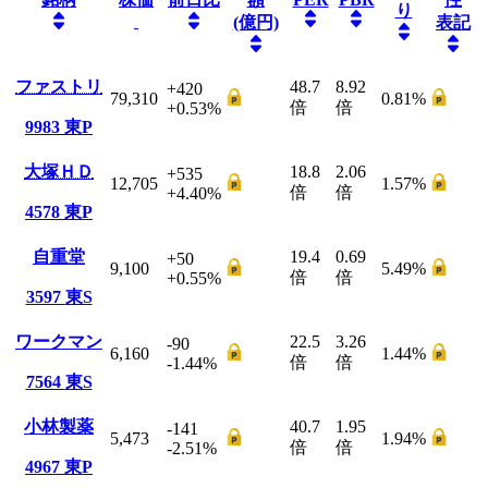
り
(億円)
表記
ファストリ
48.7
8.92
+420
79,310
0.81
%
倍
倍
+0.53
%
9983
東P
大塚ＨＤ
18.8
2.06
+535
12,705
1.57
%
倍
倍
+4.40
%
4578
東P
自重堂
19.4
0.69
+50
9,100
5.49
%
倍
倍
+0.55
%
3597
東S
ワークマン
22.5
3.26
-90
6,160
1.44
%
倍
倍
-1.44
%
7564
東S
小林製薬
40.7
1.95
-141
5,473
1.94
%
倍
倍
-2.51
%
4967
東P