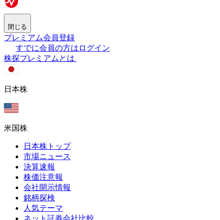
閉じる
プレミアム会員登録
すでに会員の方はログイン
株探プレミアムとは
日本株
米国株
日本株トップ
市場ニュース
決算速報
株価注意報
会社開示情報
銘柄探検
人気テーマ
ネット証券会社比較