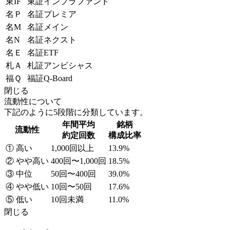
東IF
東証インフラファンド
名Ｐ
名証プレミア
名M
名証メイン
名N
名証ネクスト
名Ｅ
名証ETF
札Ａ
札証アンビシャス
福Ｑ
福証Q-Board
閉じる
流動性について
下記のように5段階に分類しています。
年間平均
銘柄
流動性
約定回数
構成比率
① 高い
1,000回以上
13.9%
② やや高い
400回〜1,000回
18.5%
③ 中位
50回〜400回
39.0%
④ やや低い
10回〜50回
17.6%
⑤ 低い
10回未満
11.0%
閉じる