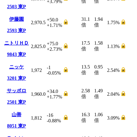
倍
倍
+3.79
%
2503
東P
伊藤園
31.1
1.94
+50.0
2,970.5
1.75
%
倍
倍
+1.71
%
2593
東P
ニトリＨＤ
17.5
1.58
+75.0
2,825.0
1.13
%
倍
倍
+2.73
%
9843
東P
ニッケ
13.5
0.95
-1
1,972
2.54
%
倍
倍
-0.05
%
3201
東P
サッポロ
2.58
1.49
+34.0
1,960.0
2.04
%
倍
倍
+1.77
%
2501
東P
山善
16.3
1.06
-16
1,812
3.09
%
倍
倍
-0.88
%
8051
東P