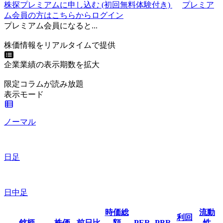
株探プレミアムに申し込む
(初回無料体験付き)
プレミア
ム会員の方はこちらからログイン
プレミアム会員になると...
株価情報をリアルタイムで提供
企業業績の表示期数を拡大
限定コラムが読み放題
表示モード
ノーマル
日足
日中足
時価総
流動
利回
銘柄
株価
前日比
額
PER
PBR
性