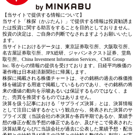
【当サイトで提供する情報について】
当サイト「株探（かぶたん）」で提供する情報は投資勧誘ま
たは投資に関する助言をすることを目的としておりません。
投資の決定は、ご自身の判断でなされますようお願いいたし
ます。
当サイトにおけるデータは、東京証券取引所、大阪取引所、
名古屋証券取引所、JPX総研、ジャパンネクスト証券、堂島
取引所、China Investment Information Services、CME Group
Inc. 等からの情報の提供を受けております。日経平均株価の
著作権は日本経済新聞社に帰属します。
株探に掲載される株価チャートは、その銘柄の過去の株価推
移を確認する用途で掲載しているものであり、その銘柄の将
来の価値の動向を示唆あるいは保証するものではなく、ま
た、売買を推奨するものではありません。
決算を扱う記事における「サプライズ決算」とは、決算情報
として注目に値するかという観点から、発表された決算のサ
プライズ度（当該会社の本決算か各四半期であるか、業績予
想の修正か配当予想の修正であるか、及びそこで発表された
決算結果ならびに当該会社が過去に公表した業績予想・配当