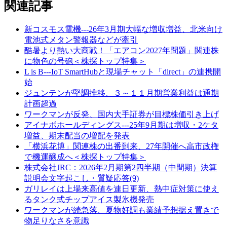
関連記事
新コスモス電機---26年3月期大幅な増収増益、北米向け
電池式メタン警報器などが牽引
酷暑より熱い大商戦！「エアコン2027年問題」関連株
に物色の号砲＜株探トップ特集＞
L is B---IoT SmartHubと現場チャット「direct」の連携開
始
ジュンテンが堅調推移、３～１１月期営業利益は通期
計画超過
ワークマンが反発、国内大手証券が目標株価引き上げ
アイナボホールディングス---25年9月期は増収・2ケタ
増益、期末配当の増配を発表
「横浜花博」関連株の出番到来、27年開催へ高市政権
で機運醸成へ＜株探トップ特集＞
株式会社JRC：2026年2月期第2四半期（中間期）決算
説明会文字起こし・質疑応答(9)
ガリレイは上場来高値を連日更新、熱中症対策に使え
るタンク式チップアイス製氷機発売
ワークマンが続急落、夏物好調も業績予想据え置きで
物足りなさを意識