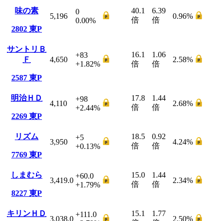
味の素
40.1
6.39
0
5,196
0.96
%
倍
倍
0.00
%
2802
東P
サントリＢ
16.1
1.06
+83
Ｆ
4,650
2.58
%
+1.82
%
倍
倍
2587
東P
明治ＨＤ
17.8
1.44
+98
4,110
2.68
%
倍
倍
+2.44
%
2269
東P
リズム
18.5
0.92
+5
3,950
4.24
%
倍
倍
+0.13
%
7769
東P
しまむら
15.0
1.44
+60.0
3,419.0
2.34
%
倍
倍
+1.79
%
8227
東P
キリンＨＤ
15.1
1.77
+111.0
3,038.0
2.50
%