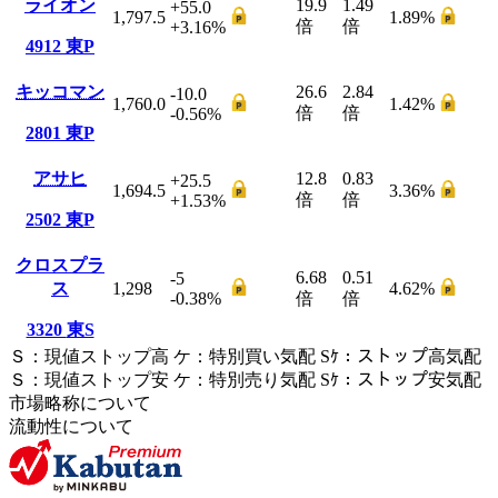
ライオン
19.9
1.49
+55.0
1,797.5
1.89
%
倍
倍
+3.16
%
4912
東P
キッコマン
26.6
2.84
-10.0
1,760.0
1.42
%
倍
倍
-0.56
%
2801
東P
アサヒ
12.8
0.83
+25.5
1,694.5
3.36
%
倍
倍
+1.53
%
2502
東P
クロスプラ
6.68
0.51
-5
ス
1,298
4.62
%
-0.38
%
倍
倍
3320
東S
Ｓ
：
現値ストップ高
ケ
：
特別買い気配
Sｹ
：
ストップ高気配
Ｓ
：
現値ストップ安
ケ
：
特別売
り
気配
Sｹ
：
ストップ安気配
市場略称について
流動性について