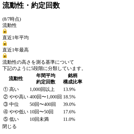
流動性・約定回数
(8/7時点)
流動性
直近1年平均
直近1年最高
流動性の高さを測る基準について
下記のように5段階に分類しています。
年間平均
銘柄
流動性
約定回数
構成比率
① 高い
1,000回以上
13.9%
② やや高い
400回〜1,000回
18.5%
③ 中位
50回〜400回
39.0%
④ やや低い
10回〜50回
17.6%
⑤ 低い
10回未満
11.0%
閉じる