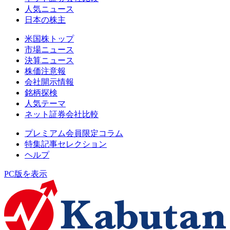
人気ニュース
日本の株主
米国株トップ
市場ニュース
決算ニュース
株価注意報
会社開示情報
銘柄探検
人気テーマ
ネット証券会社比較
プレミアム会員限定コラム
特集記事セレクション
ヘルプ
PC版を表示