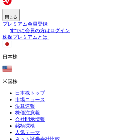
閉じる
プレミアム会員登録
すでに会員の方はログイン
株探プレミアムとは
日本株
米国株
日本株トップ
市場ニュース
決算速報
株価注意報
会社開示情報
銘柄探検
人気テーマ
ネット証券会社比較