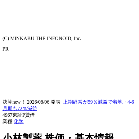
(C) MINKABU THE INFONOID, Inc.
PR
決算new！
2026/08/06 発表
上期経常が59％減益で着地・4-6
月期も72％減益
4967
東証P
貸借
業種
化学
小林製薬
株価・基本情報