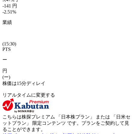
-141
円
-2.51
%
業績
(15:30)
PTS
ー
円
(ー)
株価は15分ディレイ
リアルタイムに変更する
こちらは株探プレミアム 「
日本株プラン
」 または 「
日米セ
ットプラン
」
限定コンテンツ
です。プランをご契約して見
ることができます。