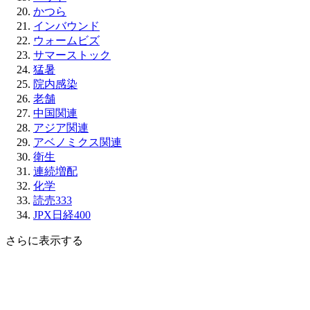
かつら
インバウンド
ウォームビズ
サマーストック
猛暑
院内感染
老舗
中国関連
アジア関連
アベノミクス関連
衛生
連続増配
化学
読売333
JPX日経400
さらに表示する