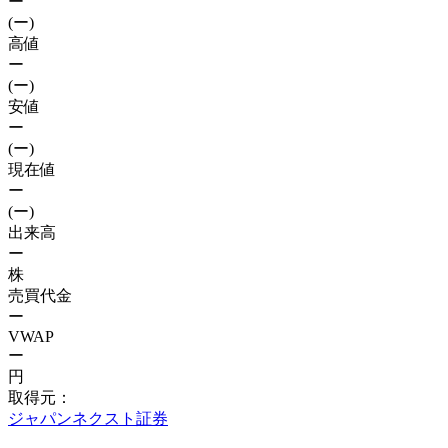
ー
(ー)
高値
ー
(ー)
安値
ー
(ー)
現在値
ー
(ー)
出来高
ー
株
売買代金
ー
VWAP
ー
円
取得元：
ジャパンネクスト証券