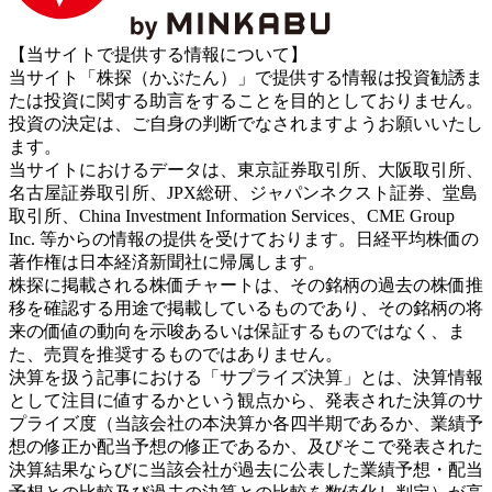
【当サイトで提供する情報について】
当サイト「株探（かぶたん）」で提供する情報は投資勧誘ま
たは投資に関する助言をすることを目的としておりません。
投資の決定は、ご自身の判断でなされますようお願いいたし
ます。
当サイトにおけるデータは、東京証券取引所、大阪取引所、
名古屋証券取引所、JPX総研、ジャパンネクスト証券、堂島
取引所、China Investment Information Services、CME Group
Inc. 等からの情報の提供を受けております。日経平均株価の
著作権は日本経済新聞社に帰属します。
株探に掲載される株価チャートは、その銘柄の過去の株価推
移を確認する用途で掲載しているものであり、その銘柄の将
来の価値の動向を示唆あるいは保証するものではなく、ま
た、売買を推奨するものではありません。
決算を扱う記事における「サプライズ決算」とは、決算情報
として注目に値するかという観点から、発表された決算のサ
プライズ度（当該会社の本決算か各四半期であるか、業績予
想の修正か配当予想の修正であるか、及びそこで発表された
決算結果ならびに当該会社が過去に公表した業績予想・配当