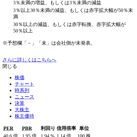
3％未満の増益、もしくは3％未満の減益
3％以上30％未満の減益、もしくは赤字拡大幅が50％未
満
30％以上の減益、もしくは赤字転換、赤字拡大幅が
50％以上
※予想欄「－」「未」は会社側が未発表。
さらに詳しくはこちらへ
閉じる
株価
チャート
時系列
ニュース
決算
大株主
株主優待
PER
PBR
利回り
信用倍率
単位
40.6
倍
1.95
倍
1.94
%
1.14
倍
100
株