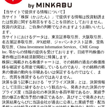
【当サイトで提供する情報について】
当サイト「株探（かぶたん）」で提供する情報は投資勧誘ま
たは投資に関する助言をすることを目的としておりません。
投資の決定は、ご自身の判断でなされますようお願いいたし
ます。
当サイトにおけるデータは、東京証券取引所、大阪取引所、
名古屋証券取引所、JPX総研、ジャパンネクスト証券、堂島
取引所、China Investment Information Services、CME Group
Inc. 等からの情報の提供を受けております。日経平均株価の
著作権は日本経済新聞社に帰属します。
株探に掲載される株価チャートは、その銘柄の過去の株価推
移を確認する用途で掲載しているものであり、その銘柄の将
来の価値の動向を示唆あるいは保証するものではなく、ま
た、売買を推奨するものではありません。
決算を扱う記事における「サプライズ決算」とは、決算情報
として注目に値するかという観点から、発表された決算のサ
プライズ度（当該会社の本決算か各四半期であるか、業績予
想の修正か配当予想の修正であるか、及びそこで発表された
決算結果ならびに当該会社が過去に公表した業績予想・配当