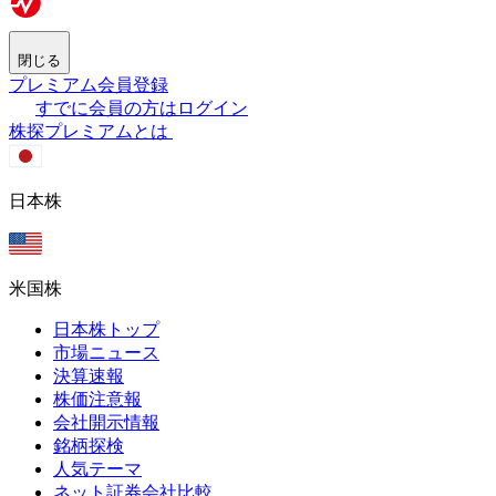
閉じる
プレミアム会員登録
すでに会員の方はログイン
株探プレミアムとは
日本株
米国株
日本株トップ
市場ニュース
決算速報
株価注意報
会社開示情報
銘柄探検
人気テーマ
ネット証券会社比較