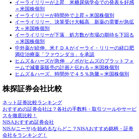
イーライリリーが上昇 米糖尿病学会での発表を好感
＝米国株個別
イーライリリーが時間外で上昇＝米国株個別
イーライリリー、決算受け大幅高 新薬の需要が急拡
大＝米国株個別
イーライリリーが下落 処方数が市場の期待を下回る
＝米国株個別
中外薬が続伸、米ＦＤＡがイーライ・リリーの経口肥
満症治療薬「ファウンダヨ」を承認
ヒムズ＆ハーズが急伸 ノボがヒムズのプラットフォ
ームで減量薬販売の計画と伝わる＝米国株個別
ヒムズ＆ハーズ、時間外で４５％急騰＝米国株個別
株探証券会社比較
ネット証券比較ランキング
おすすめの証券会社は？各社の手数料・取引ツールやサービ
スを徹底比較！
NISAおすすめ証券会社
NISA(ニーサ)を始めるならどこ？NISAおすすめ銘柄・証券
会社をランキング！