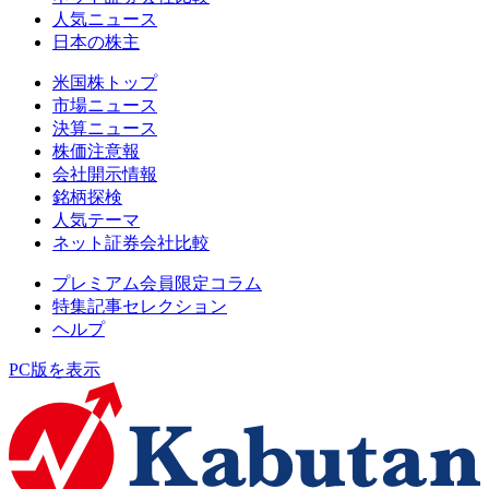
人気ニュース
日本の株主
米国株トップ
市場ニュース
決算ニュース
株価注意報
会社開示情報
銘柄探検
人気テーマ
ネット証券会社比較
プレミアム会員限定コラム
特集記事セレクション
ヘルプ
PC版を表示