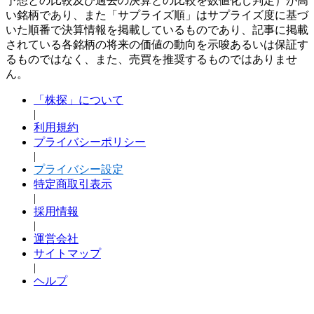
予想との比較及び過去の決算との比較を数値化し判定）が高
い銘柄であり、また「サプライズ順」はサプライズ度に基づ
いた順番で決算情報を掲載しているものであり、記事に掲載
されている各銘柄の将来の価値の動向を示唆あるいは保証す
るものではなく、また、売買を推奨するものではありませ
ん。
「株探」について
|
利用規約
プライバシーポリシー
|
プライバシー設定
特定商取引表示
|
採用情報
|
運営会社
サイトマップ
|
ヘルプ