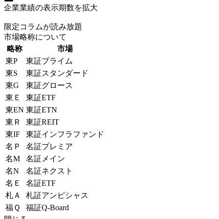
企業業績の表示期数を拡大
限定コラムが読み放題
市場略称について
略称
市場
東P
東証プライム
東S
東証スタンダード
東G
東証グロース
東Ｅ
東証ETF
東EN
東証ETN
東Ｒ
東証REIT
東IF
東証インフラファンド
名Ｐ
名証プレミア
名M
名証メイン
名N
名証ネクスト
名Ｅ
名証ETF
札Ａ
札証アンビシャス
福Ｑ
福証Q-Board