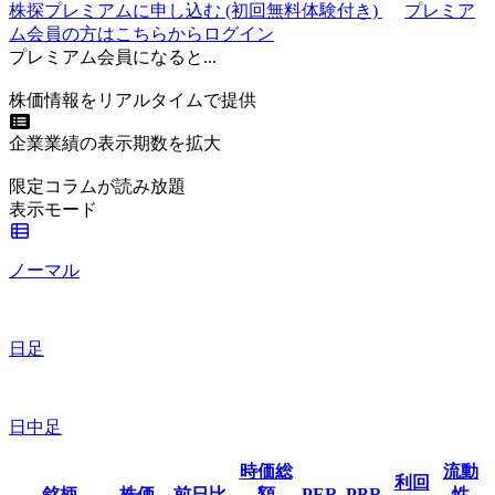
株探プレミアムに申し込む
(初回無料体験付き)
プレミア
ム会員の方はこちらからログイン
プレミアム会員になると...
株価情報をリアルタイムで提供
企業業績の表示期数を拡大
限定コラムが読み放題
表示モード
ノーマル
日足
日中足
時価総
流動
利回
銘柄
株価
前日比
額
PER
PBR
性