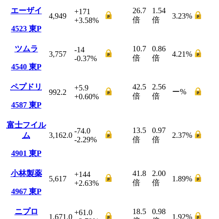
エーザイ
26.7
1.54
+171
4,949
3.23
%
倍
倍
+3.58
%
4523
東P
ツムラ
10.7
0.86
-14
3,757
4.21
%
倍
倍
-0.37
%
4540
東P
ペプドリ
42.5
2.56
+5.9
ー
%
992.2
倍
倍
+0.60
%
4587
東P
富士フイル
13.5
0.97
-74.0
ム
3,162.0
2.37
%
-2.29
%
倍
倍
4901
東P
小林製薬
41.8
2.00
+144
5,617
1.89
%
倍
倍
+2.63
%
4967
東P
ニプロ
18.5
0.98
+61.0
1,671.0
1.92
%