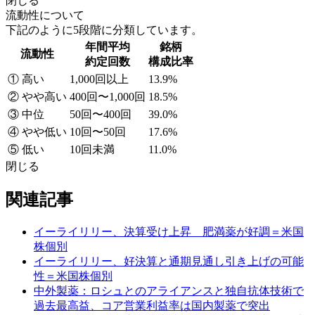
閉じる
流動性について
下記のように5段階に分類しています。
年間平均
銘柄
流動性
約定回数
構成比率
① 高い
1,000回以上
13.9%
② やや高い
400回〜1,000回
18.5%
③ 中位
50回〜400回
39.0%
④ やや低い
10回〜50回
17.6%
⑤ 低い
10回未満
11.0%
閉じる
関連記事
イーライリリー、決算受け上昇 肥満薬が好調＝米国
株個別
イーライリリー、好決算と通期見通し引き上げの可能
性＝米国株個別
中外製薬：ロシュとのアライアンスと独自抗体技術で
過去最高益、コア営業利益率は国内製薬で突出