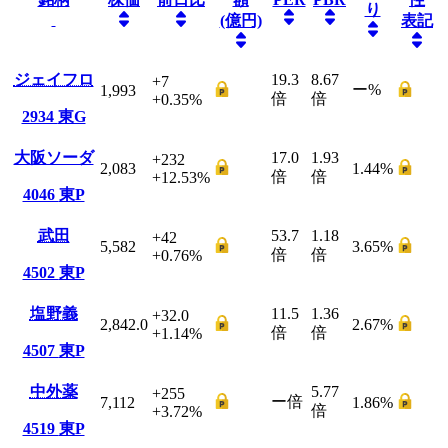
り
(億円)
表記
ジェイフロ
19.3
8.67
+7
ー
%
1,993
倍
倍
+0.35
%
2934
東G
大阪ソーダ
17.0
1.93
+232
2,083
1.44
%
倍
倍
+12.53
%
4046
東P
武田
53.7
1.18
+42
5,582
3.65
%
倍
倍
+0.76
%
4502
東P
塩野義
11.5
1.36
+32.0
2,842.0
2.67
%
倍
倍
+1.14
%
4507
東P
中外薬
5.77
+255
ー
倍
7,112
1.86
%
倍
+3.72
%
4519
東P