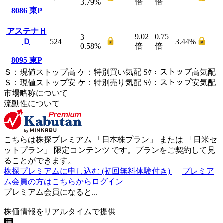
倍
倍
+3.79
%
8086
東P
アステナＨ
9.02
0.75
+3
Ｄ
524
3.44
%
+0.58
%
倍
倍
8095
東P
Ｓ
：
現値ストップ高
ケ
：
特別買い気配
Sｹ
：
ストップ高気配
Ｓ
：
現値ストップ安
ケ
：
特別売
り
気配
Sｹ
：
ストップ安気配
市場略称について
流動性について
こちらは株探プレミアム 「
日本株プラン
」 または 「
日米セ
ットプラン
」
限定コンテンツ
です。プランをご契約して見
ることができます。
株探プレミアムに申し込む
(初回無料体験付き)
プレミア
ム会員の方はこちらからログイン
プレミアム会員になると...
株価情報をリアルタイムで提供