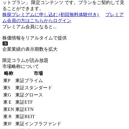
ットプラン
」
限定コンテンツ
です。プランをご契約して見
ることができます。
株探プレミアムに申し込む
(初回無料体験付き)
プレミア
ム会員の方はこちらからログイン
プレミアム会員になると...
株価情報をリアルタイムで提供
企業業績の表示期数を拡大
限定コラムが読み放題
市場略称について
略称
市場
東P
東証プライム
東S
東証スタンダード
東G
東証グロース
東Ｅ
東証ETF
東EN
東証ETN
東Ｒ
東証REIT
東IF
東証インフラファンド