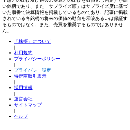
予想との比較及び過去の決算との比較を数値化し判定）が高
い銘柄であり、また「サプライズ順」はサプライズ度に基づ
いた順番で決算情報を掲載しているものであり、記事に掲載
されている各銘柄の将来の価値の動向を示唆あるいは保証す
るものではなく、また、売買を推奨するものではありませ
ん。
「株探」について
|
利用規約
プライバシーポリシー
|
プライバシー設定
特定商取引表示
|
採用情報
|
運営会社
サイトマップ
|
ヘルプ