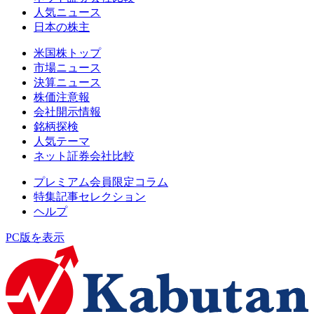
人気ニュース
日本の株主
米国株トップ
市場ニュース
決算ニュース
株価注意報
会社開示情報
銘柄探検
人気テーマ
ネット証券会社比較
プレミアム会員限定コラム
特集記事セレクション
ヘルプ
PC版を表示