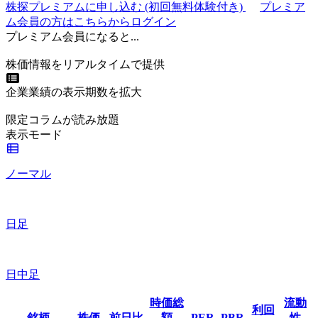
株探プレミアムに申し込む
(初回無料体験付き)
プレミア
ム会員の方はこちらからログイン
プレミアム会員になると...
株価情報をリアルタイムで提供
企業業績の表示期数を拡大
限定コラムが読み放題
表示モード
ノーマル
日足
日中足
時価総
流動
利回
銘柄
株価
前日比
額
PER
PBR
性