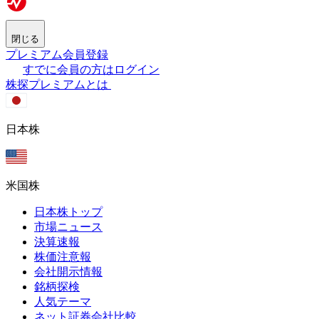
閉じる
プレミアム会員登録
すでに会員の方はログイン
株探プレミアムとは
日本株
米国株
日本株トップ
市場ニュース
決算速報
株価注意報
会社開示情報
銘柄探検
人気テーマ
ネット証券会社比較