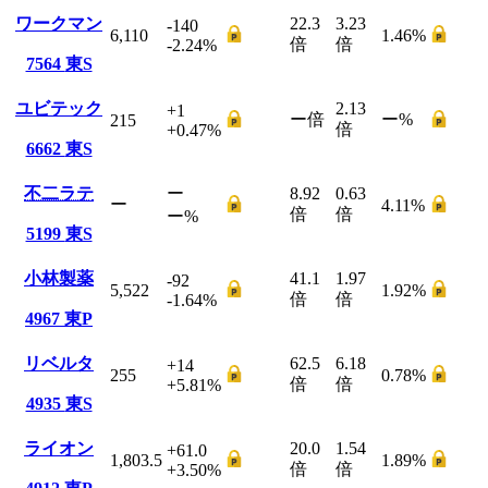
ワークマン
22.3
3.23
-140
6,110
1.46
%
倍
倍
-2.24
%
7564
東S
ユビテック
2.13
+1
ー
倍
ー
%
215
倍
+0.47
%
6662
東S
不二ラテ
ー
8.92
0.63
ー
4.11
%
倍
倍
ー
%
5199
東S
小林製薬
41.1
1.97
-92
5,522
1.92
%
倍
倍
-1.64
%
4967
東P
リベルタ
62.5
6.18
+14
255
0.78
%
倍
倍
+5.81
%
4935
東S
ライオン
20.0
1.54
+61.0
1,803.5
1.89
%
倍
倍
+3.50
%