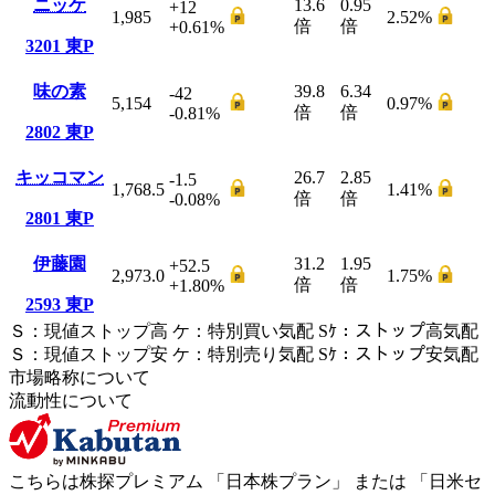
ニッケ
13.6
0.95
+12
1,985
2.52
%
倍
倍
+0.61
%
3201
東P
味の素
39.8
6.34
-42
5,154
0.97
%
倍
倍
-0.81
%
2802
東P
キッコマン
26.7
2.85
-1.5
1,768.5
1.41
%
倍
倍
-0.08
%
2801
東P
伊藤園
31.2
1.95
+52.5
2,973.0
1.75
%
倍
倍
+1.80
%
2593
東P
Ｓ
：
現値ストップ高
ケ
：
特別買い気配
Sｹ
：
ストップ高気配
Ｓ
：
現値ストップ安
ケ
：
特別売
り
気配
Sｹ
：
ストップ安気配
市場略称について
流動性について
こちらは株探プレミアム 「
日本株プラン
」 または 「
日米セ