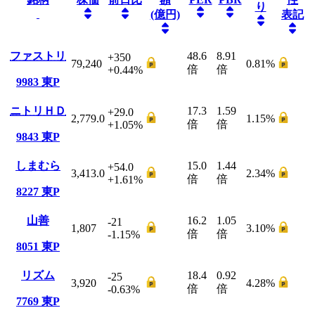
り
(億円)
表記
ファストリ
48.6
8.91
+350
79,240
0.81
%
倍
倍
+0.44
%
9983
東P
ニトリＨＤ
17.3
1.59
+29.0
2,779.0
1.15
%
倍
倍
+1.05
%
9843
東P
しまむら
15.0
1.44
+54.0
3,413.0
2.34
%
倍
倍
+1.61
%
8227
東P
山善
16.2
1.05
-21
1,807
3.10
%
倍
倍
-1.15
%
8051
東P
リズム
18.4
0.92
-25
3,920
4.28
%
倍
倍
-0.63
%
7769
東P