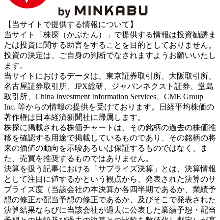
【当サイトで提供する情報について】
当サイト「株探（かぶたん）」で提供する情報は投資勧誘ま
たは投資に関する助言をすることを目的としておりません。
投資の決定は、ご自身の判断でなされますようお願いいたし
ます。
当サイトにおけるデータは、東京証券取引所、大阪取引所、
名古屋証券取引所、JPX総研、ジャパンネクスト証券、堂島
取引所、China Investment Information Services、CME Group
Inc. 等からの情報の提供を受けております。日経平均株価の
著作権は日本経済新聞社に帰属します。
株探に掲載される株価チャートは、その銘柄の過去の株価推
移を確認する用途で掲載しているものであり、その銘柄の将
来の価値の動向を示唆あるいは保証するものではなく、ま
た、売買を推奨するものではありません。
決算を扱う記事における「サプライズ決算」とは、決算情報
として注目に値するかという観点から、発表された決算のサ
プライズ度（当該会社の本決算か各四半期であるか、業績予
想の修正か配当予想の修正であるか、及びそこで発表された
決算結果ならびに当該会社が過去に公表した業績予想・配当