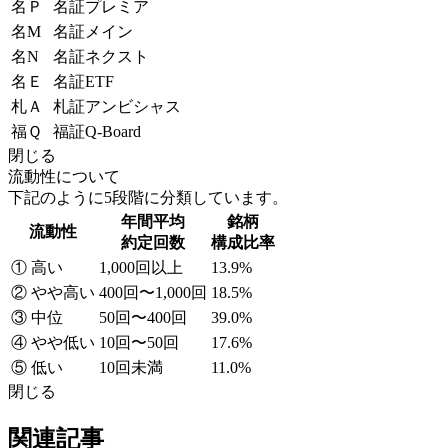
名Ｐ
名証プレミア
名M
名証メイン
名N
名証ネクスト
名Ｅ
名証ETF
札Ａ
札証アンビシャス
福Ｑ
福証Q-Board
閉じる
流動性について
下記のように5段階に分類しています。
年間平均
銘柄
流動性
約定回数
構成比率
① 高い
1,000回以上
13.9%
② やや高い
400回〜1,000回
18.5%
③ 中位
50回〜400回
39.0%
④ やや低い
10回〜50回
17.6%
⑤ 低い
10回未満
11.0%
閉じる
関連記事