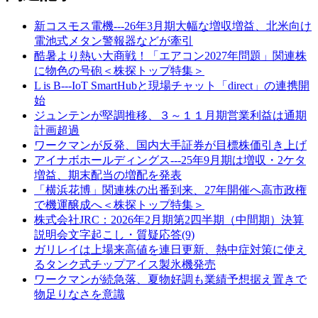
新コスモス電機---26年3月期大幅な増収増益、北米向け
電池式メタン警報器などが牽引
酷暑より熱い大商戦！「エアコン2027年問題」関連株
に物色の号砲＜株探トップ特集＞
L is B---IoT SmartHubと現場チャット「direct」の連携開
始
ジュンテンが堅調推移、３～１１月期営業利益は通期
計画超過
ワークマンが反発、国内大手証券が目標株価引き上げ
アイナボホールディングス---25年9月期は増収・2ケタ
増益、期末配当の増配を発表
「横浜花博」関連株の出番到来、27年開催へ高市政権
で機運醸成へ＜株探トップ特集＞
株式会社JRC：2026年2月期第2四半期（中間期）決算
説明会文字起こし・質疑応答(9)
ガリレイは上場来高値を連日更新、熱中症対策に使え
るタンク式チップアイス製氷機発売
ワークマンが続急落、夏物好調も業績予想据え置きで
物足りなさを意識