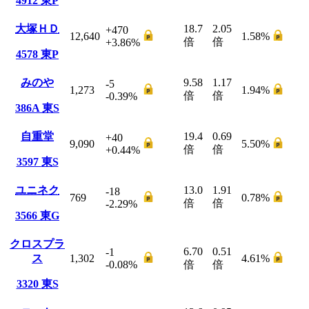
4912
東P
大塚ＨＤ
18.7
2.05
+470
12,640
1.58
%
倍
倍
+3.86
%
4578
東P
みのや
9.58
1.17
-5
1,273
1.94
%
倍
倍
-0.39
%
386A
東S
自重堂
19.4
0.69
+40
9,090
5.50
%
倍
倍
+0.44
%
3597
東S
ユニネク
13.0
1.91
-18
769
0.78
%
倍
倍
-2.29
%
3566
東G
クロスプラ
6.70
0.51
-1
ス
1,302
4.61
%
-0.08
%
倍
倍
3320
東S