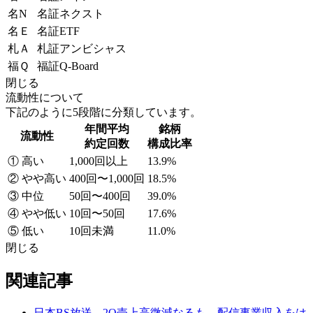
名N
名証ネクスト
名Ｅ
名証ETF
札Ａ
札証アンビシャス
福Ｑ
福証Q-Board
閉じる
流動性について
下記のように5段階に分類しています。
年間平均
銘柄
流動性
約定回数
構成比率
① 高い
1,000回以上
13.9%
② やや高い
400回〜1,000回
18.5%
③ 中位
50回〜400回
39.0%
④ やや低い
10回〜50回
17.6%
⑤ 低い
10回未満
11.0%
閉じる
関連記事
日本BS放送---2Q売上高微減なるも、配信事業収入をは