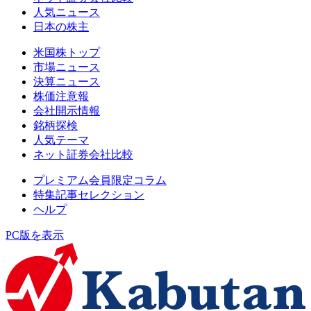
人気ニュース
日本の株主
米国株トップ
市場ニュース
決算ニュース
株価注意報
会社開示情報
銘柄探検
人気テーマ
ネット証券会社比較
プレミアム会員限定コラム
特集記事セレクション
ヘルプ
PC版を表示