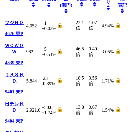
り
(億円)
表記
フジＨＤ
22.1
1.07
+1
4,052
4.94
%
倍
倍
+0.02
%
4676
東P
ＷＯＷＯ
46.5
0.40
+5
Ｗ
982
3.05
%
+0.51
%
倍
倍
4839
東P
ＴＢＳＨ
18.5
0.56
-23
Ｄ
5,844
1.71
%
-0.39
%
倍
倍
9401
東P
日テレＨ
13.8
0.67
+50.0
Ｄ
2,921.0
1.54
%
+1.74
%
倍
倍
9404
東P