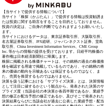
【当サイトで提供する情報について】
当サイト「株探（かぶたん）」で提供する情報は投資勧誘ま
たは投資に関する助言をすることを目的としておりません。
投資の決定は、ご自身の判断でなされますようお願いいたし
ます。
当サイトにおけるデータは、東京証券取引所、大阪取引所、
名古屋証券取引所、JPX総研、ジャパンネクスト証券、堂島
取引所、China Investment Information Services、CME Group
Inc. 等からの情報の提供を受けております。日経平均株価の
著作権は日本経済新聞社に帰属します。
株探に掲載される株価チャートは、その銘柄の過去の株価推
移を確認する用途で掲載しているものであり、その銘柄の将
来の価値の動向を示唆あるいは保証するものではなく、ま
た、売買を推奨するものではありません。
決算を扱う記事における「サプライズ決算」とは、決算情報
として注目に値するかという観点から、発表された決算のサ
プライズ度（当該会社の本決算か各四半期であるか、業績予
想の修正か配当予想の修正であるか、及びそこで発表された
決算結果ならびに当該会社が過去に公表した業績予想・配当