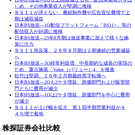
じめ、その他事業収入が堅調に推移
ＢＳ１１が冴えない、番組制作費や広告宣伝費増で上
期は減収減益
日本BS放送---1Q配信プラットフォーム「BS11+」等の
配信収入が好調に推移
日本BS放送---25年8月期は放送事業に加えて様々な施
策に注力
ＢＳ１１急反落、２６年８月期は２期連続の営業減益
へ
日本BS放送---3Q経常利益増、中長期的な成長の実現の
ため、重点施策「Value（バリュー）4」を推進
松竹は堅調、２６年２月期最終黒字転換へ
日本BS放送---2Qも2ケタ増益、原価部門および販管部
門ともに費用が減少
日本BS放送---1Qは2ケタ増益、原価部門を中心に費用
が減少
ＢＳ１１が上げ幅を拡大、第１四半期営業利益が４
４％増で着地
株探証券会社比較