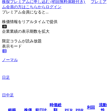
株探プレミアムに申し込む
(初回無料体験付き)
プレミア
ム会員の方はこちらからログイン
プレミアム会員になると...
株価情報をリアルタイムで提供
企業業績の表示期数を拡大
限定コラムが読み放題
表示モード
ノーマル
日足
日中足
時価総
流動
利回
銘柄
株価
前日比
額
PER
PBR
性