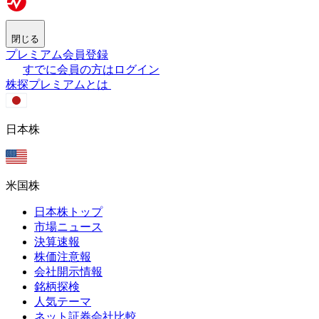
閉じる
プレミアム会員登録
すでに会員の方はログイン
株探プレミアムとは
日本株
米国株
日本株トップ
市場ニュース
決算速報
株価注意報
会社開示情報
銘柄探検
人気テーマ
ネット証券会社比較