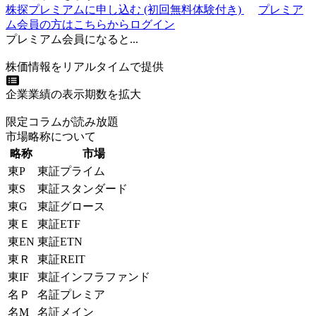
株探プレミアムに申し込む
(初回無料体験付き)
プレミア
ム会員の方はこちらからログイン
プレミアム会員になると...
株価情報をリアルタイムで提供
企業業績の表示期数を拡大
限定コラムが読み放題
市場略称について
略称
市場
東P
東証プライム
東S
東証スタンダード
東G
東証グロース
東Ｅ
東証ETF
東EN
東証ETN
東Ｒ
東証REIT
東IF
東証インフラファンド
名Ｐ
名証プレミア
名M
名証メイン