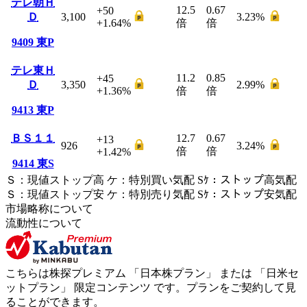
テレ朝Ｈ
12.5
0.67
+50
Ｄ
3,100
3.23
%
+1.64
%
倍
倍
9409
東P
テレ東Ｈ
11.2
0.85
+45
Ｄ
3,350
2.99
%
+1.36
%
倍
倍
9413
東P
ＢＳ１１
12.7
0.67
+13
926
3.24
%
倍
倍
+1.42
%
9414
東S
Ｓ
：
現値ストップ高
ケ
：
特別買い気配
Sｹ
：
ストップ高気配
Ｓ
：
現値ストップ安
ケ
：
特別売
り
気配
Sｹ
：
ストップ安気配
市場略称について
流動性について
こちらは株探プレミアム 「
日本株プラン
」 または 「
日米セ
ットプラン
」
限定コンテンツ
です。プランをご契約して見
ることができます。