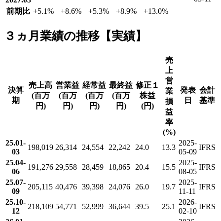
前期比
+5.1
%
+8.6
%
+5.3
%
+8.9
%
+13.0
%
３ヵ月業績の推移【実績】
売
上
営
売上高
営業益
経常益
最終益
修正１
決算
発表
会計
業
(百万
(百万
(百万
(百万
株益
期
日
基準
損
円)
円)
円)
円)
(円)
益
率
(%)
25.01-
2025-
198,019
26,314
24,554
22,242
24.0
13.3
IFRS
03
05-09
25.04-
2025-
191,276
29,558
28,459
18,865
20.4
15.5
IFRS
06
08-05
25.07-
2025-
205,115
40,476
39,398
24,076
26.0
19.7
IFRS
09
11-11
25.10-
2026-
218,109
54,771
52,999
36,644
39.5
25.1
IFRS
12
02-10