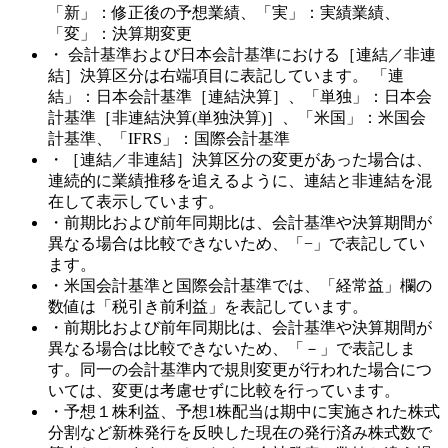
「新」：修正後の予想業績、「実」：実績業績、
「変」：決算期変更
・ 会計基準および日本会計基準における［連結／非連
結］決算区分は右端項目に表記しています。 「連
結」：日本会計基準［連結決算］、「単独」：日本会
計基準［非連結決算(単独決算)］、「米国」：米国会
計基準、「IFRS」：国際会計基準
・［連結／非連結］決算区分の変更があった場合は、
連続的に業績推移を追えるように、連結と非連結を混
在して表示しています。
・前期比および前年同期比は、会計基準や決算期間が
異なる場合は比較できないため、「−」で表記してい
ます。
・米国会計基準と国際会計基準では、「経常益」欄の
数値は「税引き前利益」を表記しています。
・前期比および前年同期比は、会計基準や決算期間が
異なる場合は比較できないため、「－」で表記しま
す。同一の会計基準内で規則変更が行われた場合につ
いては、変更は考慮せずに比較を行っています。
・予想１株利益、予想1株配当は期中に実施された株式
分割など新株発行を反映した現在の発行済み株式数で