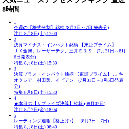
人気ニュースアクセスランキング
直近
8時間
1
今週の【株式分割】銘柄 (8月3日～7日 発表分)
注目
8月8日(土) 17:00
2
決算マイナス・インパクト銘柄 【東証プライム】 …
ＪＸ金属、レーザーテク、三井Ｅ＆Ｓ (7月31日～8月
6日発表分)
特集
8月8日(土) 15:30
3
決算プラス・インパクト銘柄 【東証プライム】 … キ
オクシア、村田製、イビデン (7月31日～8月6日発表
分)
特集
8月8日(土) 15:30
4
★本日の【サプライズ決算】続報 (08月07日)
注目
8月7日(金) 18:04
5
レーティング週報【格上げ↑】 (8月3日－7日)
特集
8月8日(土) 08:40