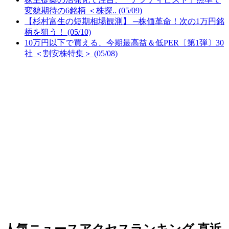
変貌期待の6銘柄 ＜株探.. (05/09)
【杉村富生の短期相場観測】 ─株価革命！次の1万円銘
柄を狙う！ (05/10)
10万円以下で買える、今期最高益＆低PER〔第1弾〕30
社 ＜割安株特集＞ (05/08)