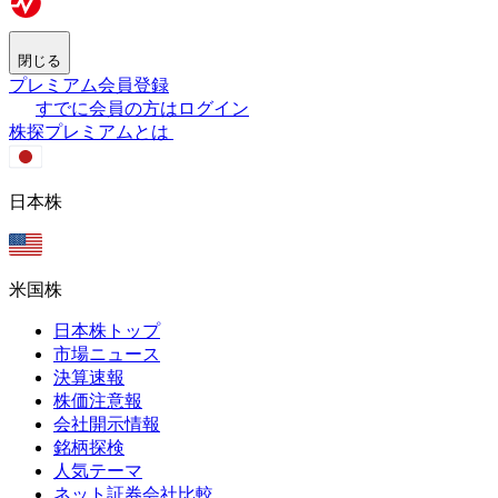
閉じる
プレミアム会員登録
すでに会員の方はログイン
株探プレミアムとは
日本株
米国株
日本株トップ
市場ニュース
決算速報
株価注意報
会社開示情報
銘柄探検
人気テーマ
ネット証券会社比較