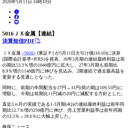
2026年5月11日 16時10分
5016
ＪＸ金属【連結】
決算短信PDF
ＪＸ金属
<5016>
[東証Ｐ] が5月11日大引け後(16:10)に決算
(国際会計基準=IFRS)を発表。26年3月期の連結最終利益は前
の期比53.3％増の1046億円に拡大し、27年3月期も前期比
8.9％増の1140億円に伸びを見込み、2期連続で過去最高益を
更新する見通しとなった。
同時に、前期の年間配当を27円→31円(前の期は109.55円)に
増額し、今期は前期比11円減の20円に減配する方針とした。
直近3ヵ月の実績である1-3月期(4Q)の連結最終利益は前年同
期比12.7％増の250億円に伸び、売上営業利益率は前年同期
の13.3％→18.6％に大幅上昇した。
株探ニュース