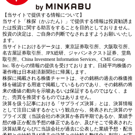
【当サイトで提供する情報について】
当サイト「株探（かぶたん）」で提供する情報は投資勧誘ま
たは投資に関する助言をすることを目的としておりません。
投資の決定は、ご自身の判断でなされますようお願いいたし
ます。
当サイトにおけるデータは、東京証券取引所、大阪取引所、
名古屋証券取引所、JPX総研、ジャパンネクスト証券、堂島
取引所、China Investment Information Services、CME Group
Inc. 等からの情報の提供を受けております。日経平均株価の
著作権は日本経済新聞社に帰属します。
株探に掲載される株価チャートは、その銘柄の過去の株価推
移を確認する用途で掲載しているものであり、その銘柄の将
来の価値の動向を示唆あるいは保証するものではなく、ま
た、売買を推奨するものではありません。
決算を扱う記事における「サプライズ決算」とは、決算情報
として注目に値するかという観点から、発表された決算のサ
プライズ度（当該会社の本決算か各四半期であるか、業績予
想の修正か配当予想の修正であるか、及びそこで発表された
決算結果ならびに当該会社が過去に公表した業績予想・配当