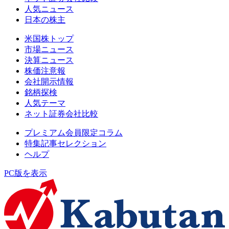
人気ニュース
日本の株主
米国株トップ
市場ニュース
決算ニュース
株価注意報
会社開示情報
銘柄探検
人気テーマ
ネット証券会社比較
プレミアム会員限定コラム
特集記事セレクション
ヘルプ
PC版を表示