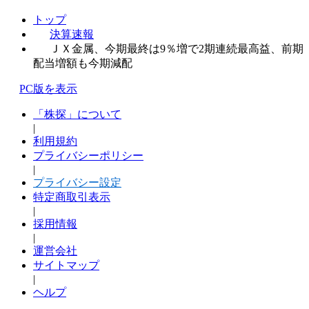
トップ
決算速報
ＪＸ金属、今期最終は9％増で2期連続最高益、前期
配当増額も今期減配
PC版を表示
「株探」について
|
利用規約
プライバシーポリシー
|
プライバシー設定
特定商取引表示
|
採用情報
|
運営会社
サイトマップ
|
ヘルプ