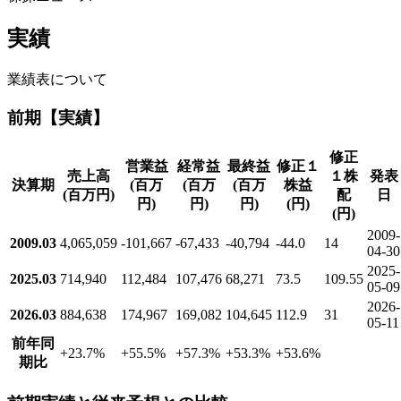
実績
業績表について
前期【実績】
修正
営業益
経常益
最終益
修正１
売上高
１株
発表
決算期
(百万
(百万
(百万
株益
(百万円)
配
日
円)
円)
円)
(円)
(円)
2009-
2009.03
4,065,059
-101,667
-67,433
-40,794
-44.0
14
04-30
2025-
2025.03
714,940
112,484
107,476
68,271
73.5
109.55
05-09
2026-
2026.03
884,638
174,967
169,082
104,645
112.9
31
05-11
前年同
+23.7
%
+55.5
%
+57.3
%
+53.3
%
+53.6
%
期比