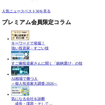
人気ニュースベスト30を見る
プレミアム会員限定コラム
キーワードで発掘！
強い投資家・すごい技
すご腕投資家さんに聞く「銘柄選び」の技
AI相場で勝つ人
～個人投資家大調査-2026～
気になる会社を診断
成長・課題・そして…