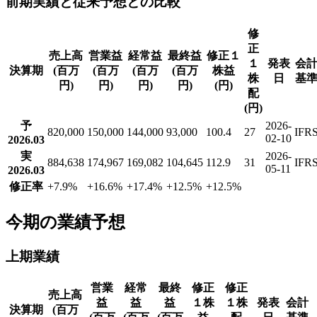
前期実績と従来予想との比較
修
正
売上高
営業益
経常益
最終益
修正１
１
発表
会
決算期
(百万
(百万
(百万
(百万
株益
株
日
基
円)
円)
円)
円)
(円)
配
(円)
予
2026-
820,000
150,000
144,000
93,000
100.4
27
IFR
02-10
2026.03
実
2026-
884,638
174,967
169,082
104,645
112.9
31
IFR
05-11
2026.03
修正率
+7.9
%
+16.6
%
+17.4
%
+12.5
%
+12.5
%
今期の業績予想
上期業績
営業
経常
最終
修正
修正
売上高
益
益
益
１株
１株
発表
会計
決算期
(百万