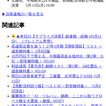
太陽化、今期経常は8％減益、前期配当増額も今期減配
決算
5月11日(月) 16:00
▶︎
決算速報の一覧を見る
関連記事
★本日の【サプライズ決算】超速報・続報 (05月11
日) ［プレミアム専用］
高成長企業を追う！ 27年3月期【増収増益】リスト ＜
成長株特集＞ 5月8日版
10万円以下で買える、今期最高益＆低PER〔第2弾〕31
社 ＜割安株特集＞ (05/10)
利益成長【青天井】銘柄リスト〔第1弾〕 34社選出 ＜
成長株特集＞ (05/10)
明日の決算発表予定 三菱重、古河電など316社 (5月
11日)
【高配当利回り株】ベスト50 ＜割安株特集＞ (5月8
日現在)
爆騰相次ぐ「AI・ツルハシ」銘柄、ここから狙うグロ
ース株を大選抜 ＜株探.. (05/07)
株主提案の活発化で注目、「アクティビスト」照準で