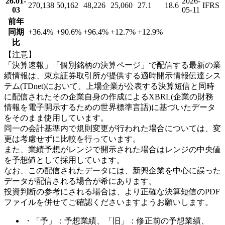
26.01-
2026-
270,138
50,162
48,226
25,060
27.1
18.6
IFRS
03
05-11
前年
同期
+36.4
%
+90.6
%
+96.4
%
+12.7
%
+12.9
%
比
【注意】
「決算速報」「個別銘柄の決算ページ」で配信する最新の業
績情報は、東京証券取引所が提供する適時開示情報伝達シス
テム(TDnet)において、上場企業が公表する決算短信と同時
に配信されたその企業自身の作成によるXBRL(企業の財務
情報を電子開示するための世界標準言語)に基づいたデータ
をそのまま使用しています。
同一の会計基準内で規則変更が行われた場合については、変
更は考慮せずに比較を行っています。
また、業績予想がレンジで開示された場合はレンジの中央値
を予想値として採用しています。
なお、この配信されたデータには、新興企業を中心に誤った
データが配信される場合が希にあります。
投資判断の参考にされる場合は、より正確な決算短信のPDF
ファイルを併せてご確認くださいますようお願いします。
・「予」：予想業績、「旧」：修正前の予想業績、