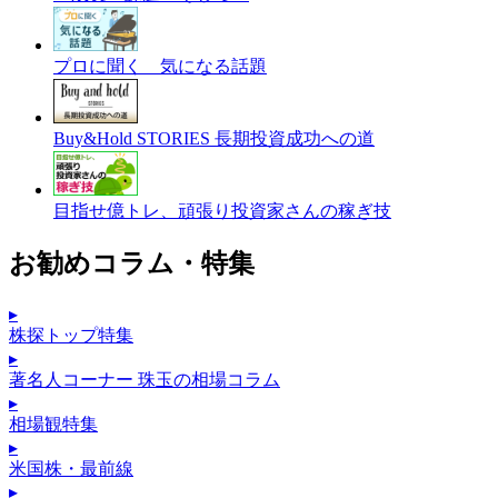
プロに聞く 気になる話題
Buy&Hold STORIES 長期投資成功への道
目指せ億トレ、頑張り投資家さんの稼ぎ技
お勧めコラム・特集
▸
株探トップ特集
▸
著名人コーナー 珠玉の相場コラム
▸
相場観特集
▸
米国株・最前線
▸