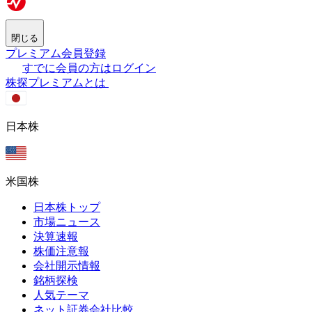
閉じる
プレミアム会員登録
すでに会員の方はログイン
株探プレミアムとは
日本株
米国株
日本株トップ
市場ニュース
決算速報
株価注意報
会社開示情報
銘柄探検
人気テーマ
ネット証券会社比較