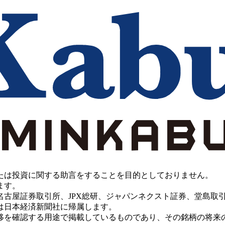
たは投資に関する助言をすることを目的としておりません。
ます。
PX総研、ジャパンネクスト証券、堂島取引所、China Investment 
は日本経済新聞社に帰属します。
移を確認する用途で掲載しているものであり、その銘柄の将来