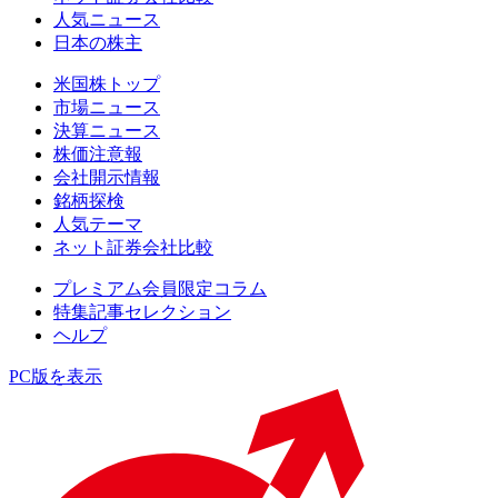
人気ニュース
日本の株主
米国株トップ
市場ニュース
決算ニュース
株価注意報
会社開示情報
銘柄探検
人気テーマ
ネット証券会社比較
プレミアム会員限定コラム
特集記事セレクション
ヘルプ
PC版を表示