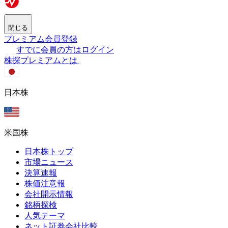
閉じる
プレミアム会員登録
すでに会員の方はログイン
株探プレミアムとは
日本株
米国株
日本株トップ
市場ニュース
決算速報
株価注意報
会社開示情報
銘柄探検
人気テーマ
ネット証券会社比較