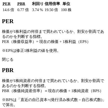
PER
PBR
利回り
信用倍率
単位
14.6
倍
0.77
倍
3.74
%
19.50
倍
100
株
PER
株価が1株利益の何倍まで買われているか、割安か割高であ
るのかを判断する指標。
PER（株価収益率）= 現在の株価 ÷ 1株利益（EPS）
※EPSは修正1株利益の値を使用。
閉じる
PBR
株価が1株純資産の何倍まで買われているか、割安か割高で
あるのかを判断する指標。
PBR（株価純資産倍率）＝現在の株価 ÷ 1株純資産（BPS）
※BPSは「直近の自己資本÷(発行済み株式数－自己株式数)」
で算出。