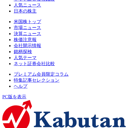
人気ニュース
日本の株主
米国株トップ
市場ニュース
決算ニュース
株価注意報
会社開示情報
銘柄探検
人気テーマ
ネット証券会社比較
プレミアム会員限定コラム
特集記事セレクション
ヘルプ
PC版を表示