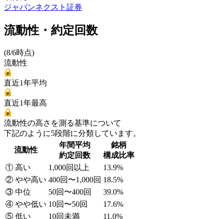
ジャパンネクスト証券
流動性・約定回数
(8/6時点)
流動性
直近1年平均
直近1年最高
流動性の高さを測る基準について
下記のように5段階に分類しています。
年間平均
銘柄
流動性
約定回数
構成比率
① 高い
1,000回以上
13.9%
② やや高い
400回〜1,000回
18.5%
③ 中位
50回〜400回
39.0%
④ やや低い
10回〜50回
17.6%
⑤ 低い
10回未満
11.0%