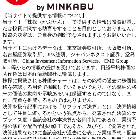
【当サイトで提供する情報について】
当サイト「株探（かぶたん）」で提供する情報は投資勧誘ま
たは投資に関する助言をすることを目的としておりません。
投資の決定は、ご自身の判断でなされますようお願いいたし
ます。
当サイトにおけるデータは、東京証券取引所、大阪取引所、
名古屋証券取引所、JPX総研、ジャパンネクスト証券、堂島
取引所、China Investment Information Services、CME Group
Inc. 等からの情報の提供を受けております。日経平均株価の
著作権は日本経済新聞社に帰属します。
株探に掲載される株価チャートは、その銘柄の過去の株価推
移を確認する用途で掲載しているものであり、その銘柄の将
来の価値の動向を示唆あるいは保証するものではなく、ま
た、売買を推奨するものではありません。
決算を扱う記事における「サプライズ決算」とは、決算情報
として注目に値するかという観点から、発表された決算のサ
プライズ度（当該会社の本決算か各四半期であるか、業績予
想の修正か配当予想の修正であるか、及びそこで発表された
決算結果ならびに当該会社が過去に公表した業績予想・配当