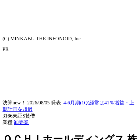
(C) MINKABU THE INFONOID, Inc.
PR
決算new！
2026/08/05 発表
4-6月期(1Q)経常は41％増益・上
期計画を超過
3166
東証S
貸借
業種
卸売業
ＯＣＨＩホールディングス
株