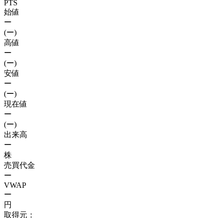
PTS
始値
ー
(ー)
高値
ー
(ー)
安値
ー
(ー)
現在値
ー
(ー)
出来高
ー
株
売買代金
ー
VWAP
ー
円
取得元：