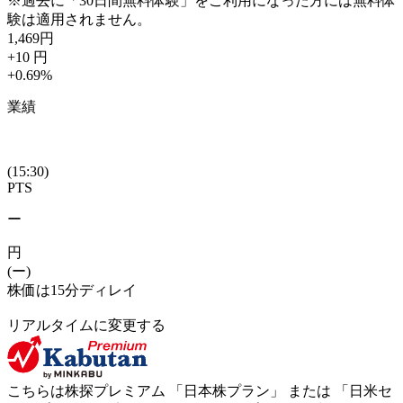
※過去に「30日間無料体験」をご利用になった方には無料体
験は適用されません。
1,469
円
+10
円
+0.69
%
業績
(15:30)
PTS
ー
円
(ー)
株価は15分ディレイ
リアルタイムに変更する
こちらは株探プレミアム 「
日本株プラン
」 または 「
日米セ