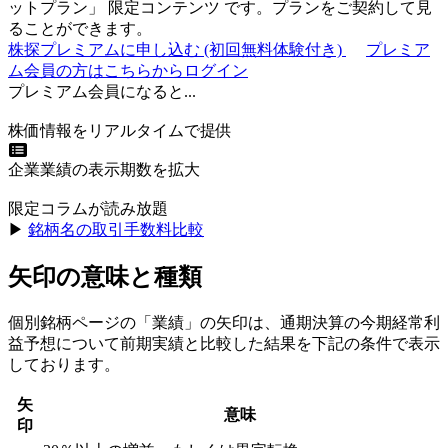
ットプラン
」
限定コンテンツ
です。プランをご契約して見
ることができます。
株探プレミアムに申し込む
(初回無料体験付き)
プレミア
ム会員の方はこちらからログイン
プレミアム会員になると...
株価情報をリアルタイムで提供
企業業績の表示期数を拡大
限定コラムが読み放題
▶︎
銘柄名の取引手数料比較
矢印の意味と種類
個別銘柄ページの「業績」の矢印は、通期決算の今期経常利
益予想について前期実績と比較した結果を下記の条件で表示
しております。
矢
意味
印