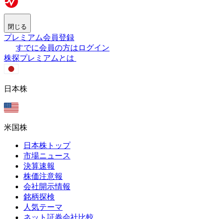
閉じる
プレミアム会員登録
すでに会員の方はログイン
株探プレミアムとは
日本株
米国株
日本株トップ
市場ニュース
決算速報
株価注意報
会社開示情報
銘柄探検
人気テーマ
ネット証券会社比較