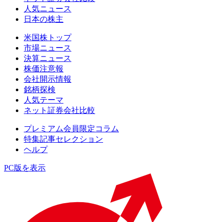
人気ニュース
日本の株主
米国株トップ
市場ニュース
決算ニュース
株価注意報
会社開示情報
銘柄探検
人気テーマ
ネット証券会社比較
プレミアム会員限定コラム
特集記事セレクション
ヘルプ
PC版を表示