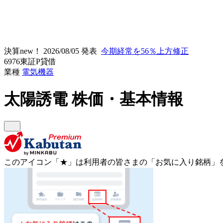
決算new！
2026/08/05 発表
今期経常を56％上方修正
6976
東証P
貸借
業種
電気機器
太陽誘電
株価・基本情報
このアイコン
「★」
は利用者の皆さまの
「お気に入り銘柄」