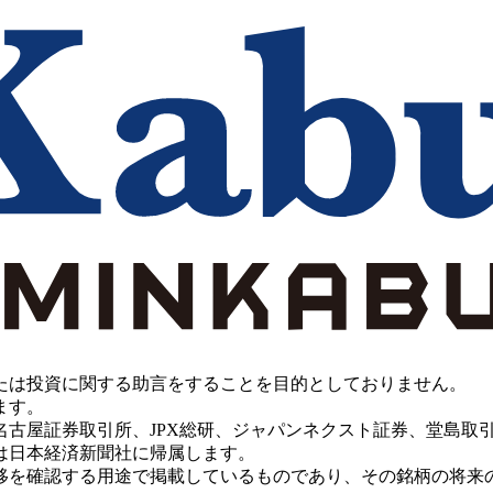
たは投資に関する助言をすることを目的としておりません。
ます。
PX総研、ジャパンネクスト証券、堂島取引所、China Investment 
は日本経済新聞社に帰属します。
移を確認する用途で掲載しているものであり、その銘柄の将来