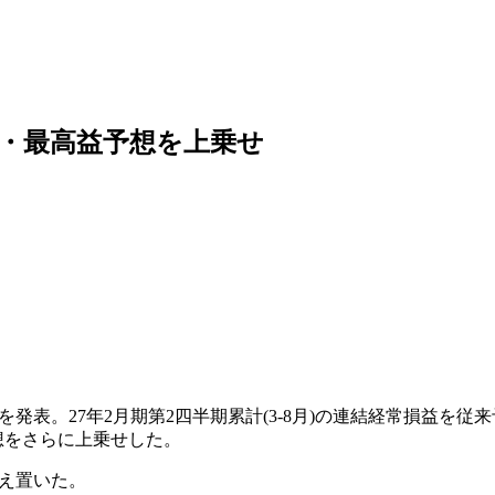
正・最高益予想を上乗せ
績修正を発表。27年2月期第2四半期累計(3-8月)の連結経常損益を従
予想をさらに上乗せした。
据え置いた。