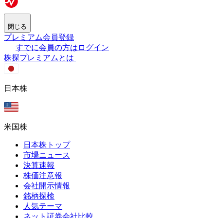
閉じる
プレミアム会員登録
すでに会員の方はログイン
株探プレミアムとは
日本株
米国株
日本株トップ
市場ニュース
決算速報
株価注意報
会社開示情報
銘柄探検
人気テーマ
ネット証券会社比較