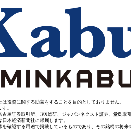
たは投資に関する助言をすることを目的としておりません。
ます。
PX総研、ジャパンネクスト証券、堂島取引所、China Investment 
は日本経済新聞社に帰属します。
移を確認する用途で掲載しているものであり、その銘柄の将来