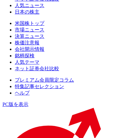
人気ニュース
日本の株主
米国株トップ
市場ニュース
決算ニュース
株価注意報
会社開示情報
銘柄探検
人気テーマ
ネット証券会社比較
プレミアム会員限定コラム
特集記事セレクション
ヘルプ
PC版を表示