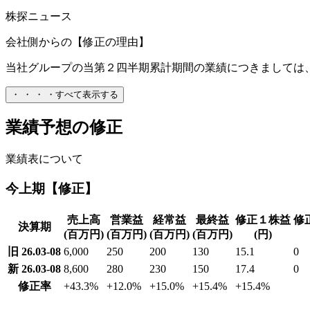
株探ニュース
会社側からの【修正の理由】
当社グループの当第２四半期累計期間の業績につきましては、
・
・
・
・
すべて表示する
業績予想の修正
業績表について
今上期【修正】
売上高
営業益
経常益
最終益
修正１株益
修
決算期
(百万円)
(百万円)
(百万円)
(百万円)
(円)
旧 26.03-08
6,000
250
200
130
15.1
0
新 26.03-08
8,600
280
230
150
17.4
0
修正率
+43.3
%
+12.0
%
+15.0
%
+15.4
%
+15.4
%