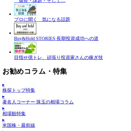
成長・課題・そして…
プロに聞く 気になる話題
Buy&Hold STORIES 長期投資成功への道
目指せ億トレ、頑張り投資家さんの稼ぎ技
お勧めコラム・特集
▸
株探トップ特集
▸
著名人コーナー 珠玉の相場コラム
▸
相場観特集
▸
米国株・最前線