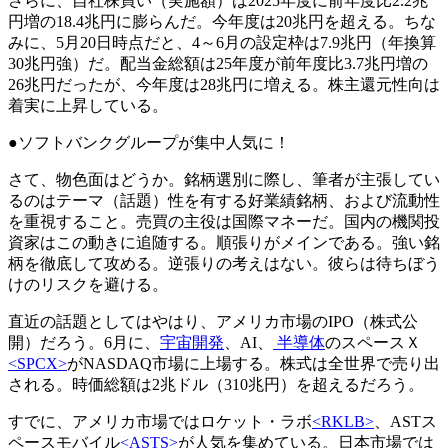
さらに、自社株買い（実施額）は2025年度に前年度比2.2兆
円増の18.4兆円に膨らんだ。今年度は20兆円を超える。ちな
みに、5月20日時点だと、4～6月の設定枠は7.9兆円（年換算
30兆円強）だ。配当金総額は25年度が前年度比3.7兆円増の
26兆円だったが、今年度は28兆円に増える。株主還元性向は
着実に上昇している。
●ソフトバンクグループが集中人気に！
さて、物色面はどうか。銘柄選別に際し、筆者が主張してい
るのはテーマ（話題）性を有する好業績銘柄、および流動性
を重視すること。売買の主役は国際マネーだ。国内の機関投
資家はこの動きに追随する。順張りがメインである。強い銘
柄を徹底して攻める。逆張りの考えはない。彼らは待ちぼう
けのリスクを避ける。
直近の話題としてはやはり、アメリカ市場のIPO（株式公
開）だろう。6月に、
宇宙開発
、AI、
半導体
のスペースＸ
<SPCX>
がNASDAQ市場に上場する。株式は全世界で売り出
される。時価総額は2兆ドル（310兆円）を超えるだろう。
すでに、アメリカ市場ではロケット・ラボ
<RKLB>
、ASTス
ペースモバイル
<ASTS>
が人気を集めている。日本市場では