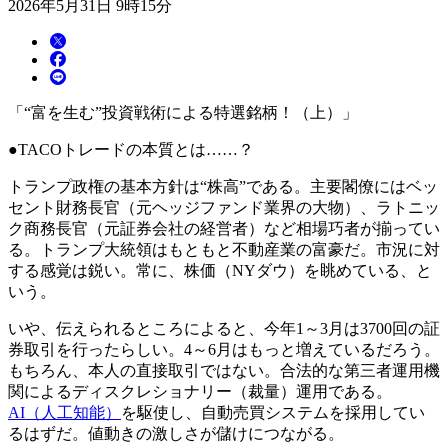
2026年5月31日 9時15分
「“富を生む”投資戦術による特選銘柄！（上）」
●TACOトレードの本質とは……？
トランプ政権の基本方針は“株高”である。主要閣僚にはベッ
セント財務長官（元ヘッジファンド業界の大物）、ラトニッ
ク商務長官（元証券会社の経営者）など相場巧者が揃ってい
る。トランプ大統領はもともと不動産業の富豪だ。市況に対
する感覚は鋭い。常に、株価（NYダウ）を眺めている、と
いう。
いや、伝えられるところによると、今年1～3月は3700回の証
券取引を行ったらしい。4～6月はもっと増えているだろう。
もちろん、本人の直接取引ではない。合法的な第三者運用機
関によるディスクレショナリー（裁量）運用である。
AI（人工知能）
を駆使し、自動売買システムを採用してい
るはずだ。値動きの激しさが儲けにつながる。