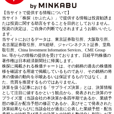
【当サイトで提供する情報について】
当サイト「株探（かぶたん）」で提供する情報は投資勧誘ま
たは投資に関する助言をすることを目的としておりません。
投資の決定は、ご自身の判断でなされますようお願いいたし
ます。
当サイトにおけるデータは、東京証券取引所、大阪取引所、
名古屋証券取引所、JPX総研、ジャパンネクスト証券、堂島
取引所、China Investment Information Services、CME Group
Inc. 等からの情報の提供を受けております。日経平均株価の
著作権は日本経済新聞社に帰属します。
株探に掲載される株価チャートは、その銘柄の過去の株価推
移を確認する用途で掲載しているものであり、その銘柄の将
来の価値の動向を示唆あるいは保証するものではなく、ま
た、売買を推奨するものではありません。
決算を扱う記事における「サプライズ決算」とは、決算情報
として注目に値するかという観点から、発表された決算のサ
プライズ度（当該会社の本決算か各四半期であるか、業績予
想の修正か配当予想の修正であるか、及びそこで発表された
決算結果ならびに当該会社が過去に公表した業績予想・配当