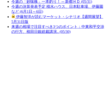
今週の「妙味株」一本釣り！ ─ 新都ＨＤ (05/31)
今週の決算発表予定 積水ハウス、日本駐車場、伊藤園
など (6月1日～6日)
伊藤智洋が読むマーケット・シナリオ【週間展望】
5月31日版
来週の相場で注目すべき3つのポイント：中東和平交渉
の行方、植田日銀総裁講演.. (05/30)