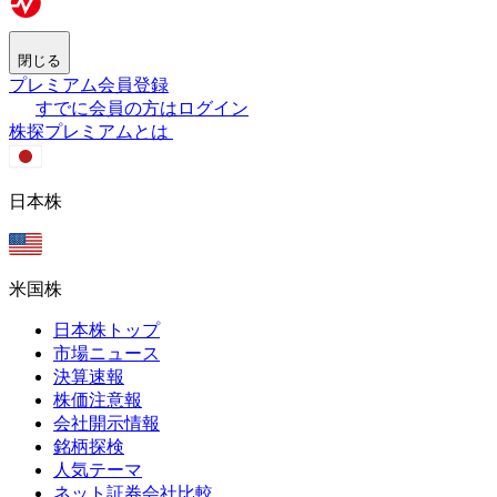
閉じる
プレミアム会員登録
すでに会員の方はログイン
株探プレミアムとは
日本株
米国株
日本株トップ
市場ニュース
決算速報
株価注意報
会社開示情報
銘柄探検
人気テーマ
ネット証券会社比較