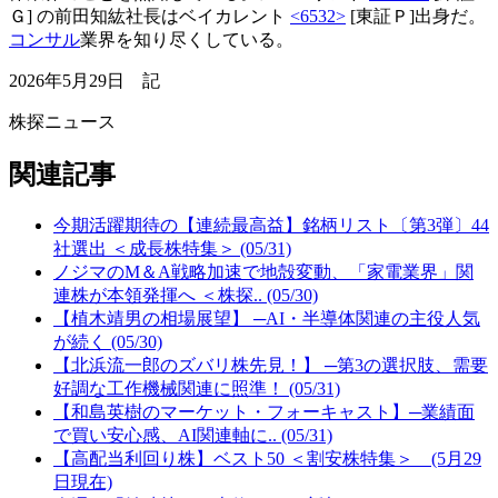
Ｇ] の前田知紘社長はベイカレント
<6532>
[東証Ｐ]出身だ。
コンサル
業界を知り尽くしている。
2026年5月29日 記
株探ニュース
関連記事
今期活躍期待の【連続最高益】銘柄リスト〔第3弾〕44
社選出 ＜成長株特集＞ (05/31)
ノジマのM＆A戦略加速で地殻変動、「家電業界」関
連株が本領発揮へ ＜株探.. (05/30)
【植木靖男の相場展望】 ─AI・半導体関連の主役人気
が続く (05/30)
【北浜流一郎のズバリ株先見！】 ─第3の選択肢、需要
好調な工作機械関連に照準！ (05/31)
【和島英樹のマーケット・フォーキャスト】─業績面
で買い安心感、AI関連軸に.. (05/31)
【高配当利回り株】ベスト50 ＜割安株特集＞ (5月29
日現在)