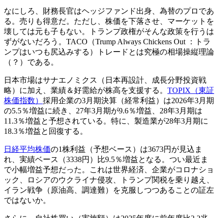
なにしろ、財務長官はヘッジファンド出身、為替のプロであ
る。売りも得意だ。ただし、株価を下落させ、マーケットを
壊しては元も子もない。トランプ政権がそんな政策を行うは
ずがないだろう。TACO（Trump Always Chickens Out ：トラ
ンプはいつも尻込みする）トレードとは究極の相場操縦理論
（？）である。
日本市場はサナエノミクス（日本再設計、成長分野投資戦
略）に加え、業績＆好需給が株高を支援する。
TOPIX（東証
株価指数）
採用企業の3月期決算（経常利益）は2026年3月期
の5.5％増益に続き、27年3月期が9.6％増益、28年3月期は
11.3％増益と予想されている。特に、製造業が28年3月期に
18.3％増益と回復する。
日経平均株価
の1株利益（予想ベース）は3673円が見込ま
れ、実績ベース（3338円）比9.5％増益となる。つい最近ま
で小幅増益予想だった。これは世界経済、企業がコロナショ
ック、ロシアのウクライナ侵攻、トランプ関税を乗り越え、
イラン戦争（原油高、調達難）を克服しつつあることの証左
ではないか。