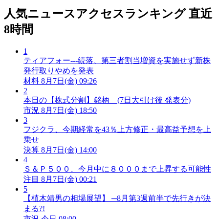
人気ニュースアクセスランキング
直近
8時間
1
ティアフォー---続落、第三者割当増資を実施せず新株
発行取りやめを発表
材料
8月7日(金) 09:26
2
本日の【株式分割】銘柄 (7日大引け後 発表分)
市況
8月7日(金) 18:50
3
フジクラ、今期経常を43％上方修正・最高益予想を上
乗せ
決算
8月7日(金) 14:00
4
Ｓ＆Ｐ５００、今月中に８０００まで上昇する可能性
注目
8月7日(金) 00:21
5
【植木靖男の相場展望】 ─8月第3週前半で先行きが決
まる?!
市況
今日 08:00