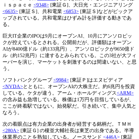
ｉｓｐａｃｅ
<9348>
[東証Ｇ]、大日光・エンジニアリング
<6635>
[東証Ｓ]、共和電業
<6853>
[東証Ｓ]などがピックア
ップされている。共和電業はひずみ計を評価する動きであ
る。
巨大IT企業のIPOは9月にオープンAI、10月にアンソロピッ
クが控えているとされる。公開前だが、評価額はオープン
AIが8400億ドル（約133兆円）、アンソロピックが9650億ド
ル（約152兆円）に達するとみられている。この3社が大フィ
ーバーを演じ、マーケットを刺激するのは間違いない、と思
う。
ソフトバンクグループ
<9984>
[東証Ｐ]はエヌビディア
<NVDA>
とともに、オープンAIの大株主だ。約6兆円を投資
している。ケタが違う。アーム・ホールディングス
<ARM>
の含み益も急増している。株価は1万円を目指しているが、
ここが終着駅ではない。始発駅だ。引き続いて、集中人気と
なろう。
次の着眼点は有力企業の出身者が経営する銘柄だ。ＴＭＨ
<280A>
[東証Ｇ] の榎並大輔社長は東芝の出身である。半導
体業界のことを熟知している。ノースサンド
<446A>
[東証