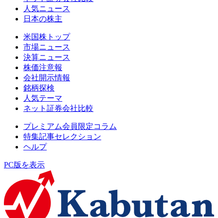
人気ニュース
日本の株主
米国株トップ
市場ニュース
決算ニュース
株価注意報
会社開示情報
銘柄探検
人気テーマ
ネット証券会社比較
プレミアム会員限定コラム
特集記事セレクション
ヘルプ
PC版を表示