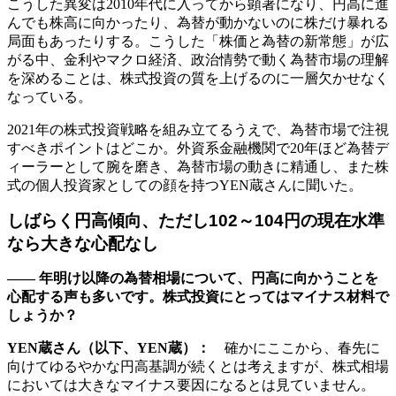
こうした異変は2010年代に入ってから顕著になり、円高に進
んでも株高に向かったり、為替が動かないのに株だけ暴れる
局面もあったりする。こうした「株価と為替の新常態」が広
がる中、金利やマクロ経済、政治情勢で動く為替市場の理解
を深めることは、株式投資の質を上げるのに一層欠かせなく
なっている。
2021年の株式投資戦略を組み立てるうえで、為替市場で注視
すべきポイントはどこか。外資系金融機関で20年ほど為替デ
ィーラーとして腕を磨き、為替市場の動きに精通し、また株
式の個人投資家としての顔を持つYEN蔵さんに聞いた。
しばらく円高傾向、ただし102～104円の現在水準
なら大きな心配なし
―― 年明け以降の為替相場について、円高に向かうことを
心配する声も多いです。株式投資にとってはマイナス材料で
しょうか？
YEN蔵さん（以下、YEN蔵）：
確かにここから、春先に
向けてゆるやかな円高基調が続くとは考えますが、株式相場
においては大きなマイナス要因になるとは見ていません。