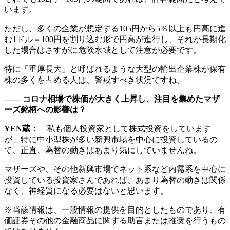
います。
ただし、多くの企業が想定する105円から5％以上も円高に進
む1ドル＝100円を割り込む形で円高が進行し、それが長期化
した場合はさすがに危険水域として注意が必要です。
特に「重厚長大」と呼ばれるような大型の輸出企業株が保有
株の多くを占める人は、警戒すべき状況ですね。
―― コロナ相場で株価が大きく上昇し、注目を集めたマザ
ーズ銘柄への影響は？
YEN蔵：
私も個人投資家として株式投資をしています
が、特に中小型株が多い新興市場を中心に投資しているの
で、正直、為替の動きはあまり気にしていませんね。
マザーズや、その他新興市場でネット系など内需系を中心に
投資している投資家さんであれば、あまり為替の動きは関係
なく、神経質になる必要はないと思います。
※当該情報は、一般情報の提供を目的としたものであり、有
価証券その他の金融商品に関する助言または推奨を行うもの