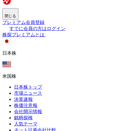
閉じる
プレミアム会員登録
すでに会員の方はログイン
株探プレミアムとは
日本株
米国株
日本株トップ
市場ニュース
決算速報
株価注意報
会社開示情報
銘柄探検
人気テーマ
ネット証券会社比較