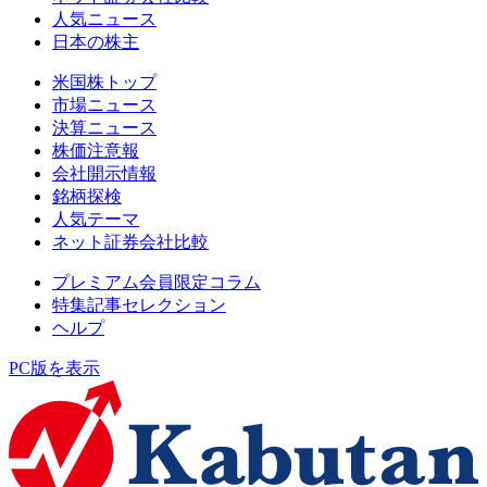
人気ニュース
日本の株主
米国株トップ
市場ニュース
決算ニュース
株価注意報
会社開示情報
銘柄探検
人気テーマ
ネット証券会社比較
プレミアム会員限定コラム
特集記事セレクション
ヘルプ
PC版を表示