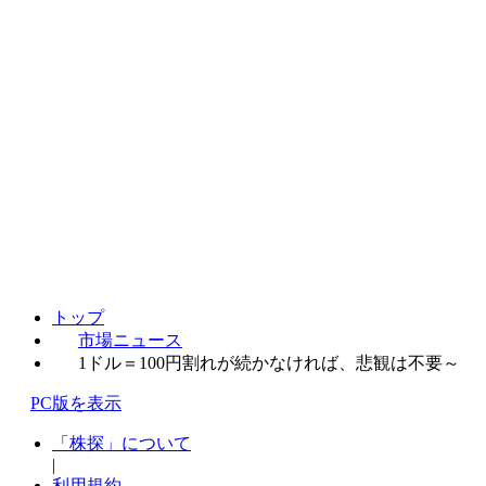
トップ
市場ニュース
1ドル＝100円割れが続かなければ、悲観は不要～
PC版を表示
「株探」について
|
利用規約