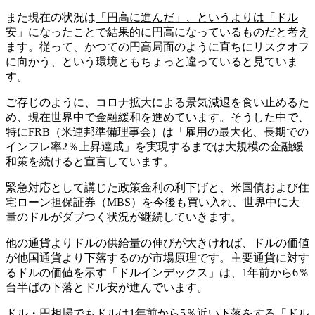
また現在の状況は
「円高に進んだ」、というよりは「ドル
安」になった
ことで結果的に円高になっているものだと考え
ます。従って、かつての円高局面のように直ちにリスクオフ
に向かう、という環境ともちょっと違っていると見ていま
す。
ご存じのように、コロナ拡大による景気減退を食い止めるた
め、現在世界中で金融緩和を進めています。そうした中で、
特にFRB（米連邦準備理事会）は「雇用の最大化、長期での
インフレ率2％上昇達成」を実現するまでは大規模の金融緩
和策を続けると宣言しています。
緊急対応として講じた政策金利の利下げと、米国債および住
宅ローン担保証券（MBS）を今後も買い入れ、世界中に大
量のドルがダブつく状況が継続していきます。
他の通貨よりドルの供給量の伸びが大きければ、ドルの価値
が他国通貨より下落するのが市場原理です。主要通貨に対す
るドルの価値を示す「ドルインデックス」は、1年前から6％
台半ばの下落とドル安が進んでいます。
ドル・円相場でもドルは1年前から5％近い下落をする「ドル