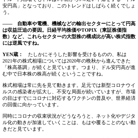
安円高」となっており、このトレンドはしばらく続くでしょ
う。
―― 自動車や電機、機械などの輸出セクターにとって円高
は収益圧迫の要因。日経平均株価やTOPIX（東証株価指
数）など、これらセクターの大型株の構成比が高い株式指数
には逆風ですね。
YEN蔵：
たしかにそうした影響を受けるものの、私は
2021年の株式相場については2020年の晩秋から進んできた
「株高基調」が続くと見ています。つまり、ドル安円高が進
む中で日本株の株高が続くということですね。
株式相場は常に先を見て動きます。足元では新型コロナウイ
ルスの感染者が拡大し、不安な局面が続いていますが、市場
の目はすでにコロナに対応するワクチンの普及や、世界経済
の回復に向かっています。
同時にコロナの収束状況がどうなろうと、ネット化やデジタ
ル化の動きが加速していくことは、もはや覆ることのない動
きだと見ています。