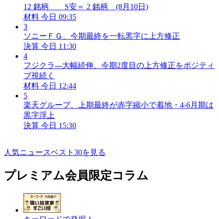
12 銘柄 S安＝ 2 銘柄 (8月10日)
材料
今日 09:35
3
ソニーＦＧ、今期最終を一転黒字に上方修正
決算
今日 11:30
4
フジクラ---大幅続伸、今期2度目の上方修正をポジティ
ブ視続く
材料
今日 12:44
5
楽天グループ、上期最終が赤字縮小で着地・4-6月期は
黒字浮上
決算
今日 15:30
人気ニュースベスト30を見る
プレミアム会員限定コラム