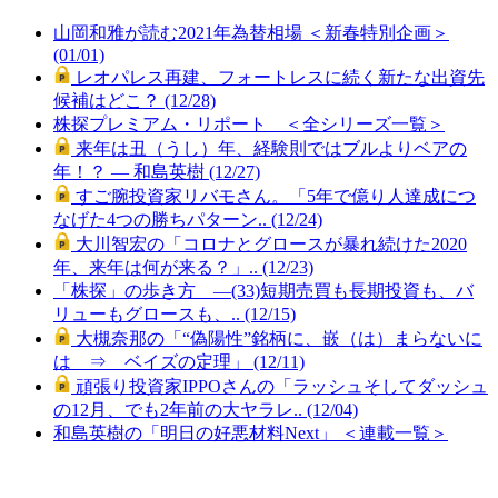
山岡和雅が読む2021年為替相場 ＜新春特別企画＞
(01/01)
レオパレス再建、フォートレスに続く新たな出資先
候補はどこ？ (12/28)
株探プレミアム・リポート ＜全シリーズ一覧＞
来年は丑（うし）年、経験則ではブルよりベアの
年！？ ― 和島英樹 (12/27)
すご腕投資家リバモさん。「5年で億り人達成につ
なげた4つの勝ちパターン.. (12/24)
大川智宏の「コロナとグロースが暴れ続けた2020
年、来年は何が来る？」.. (12/23)
「株探」の歩き方 ―(33)短期売買も長期投資も、バ
リューもグロースも、.. (12/15)
大槻奈那の「“偽陽性”銘柄に、嵌（は）まらないに
は ⇒ ベイズの定理」 (12/11)
頑張り投資家IPPOさんの「ラッシュそしてダッシュ
の12月、でも2年前の大ヤラレ.. (12/04)
和島英樹の「明日の好悪材料Next」 ＜連載一覧＞