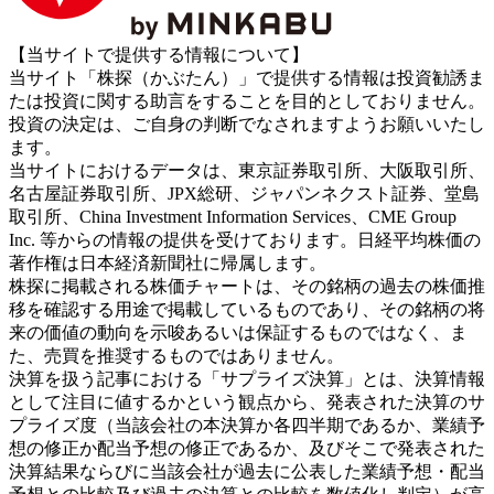
【当サイトで提供する情報について】
当サイト「株探（かぶたん）」で提供する情報は投資勧誘ま
たは投資に関する助言をすることを目的としておりません。
投資の決定は、ご自身の判断でなされますようお願いいたし
ます。
当サイトにおけるデータは、東京証券取引所、大阪取引所、
名古屋証券取引所、JPX総研、ジャパンネクスト証券、堂島
取引所、China Investment Information Services、CME Group
Inc. 等からの情報の提供を受けております。日経平均株価の
著作権は日本経済新聞社に帰属します。
株探に掲載される株価チャートは、その銘柄の過去の株価推
移を確認する用途で掲載しているものであり、その銘柄の将
来の価値の動向を示唆あるいは保証するものではなく、ま
た、売買を推奨するものではありません。
決算を扱う記事における「サプライズ決算」とは、決算情報
として注目に値するかという観点から、発表された決算のサ
プライズ度（当該会社の本決算か各四半期であるか、業績予
想の修正か配当予想の修正であるか、及びそこで発表された
決算結果ならびに当該会社が過去に公表した業績予想・配当