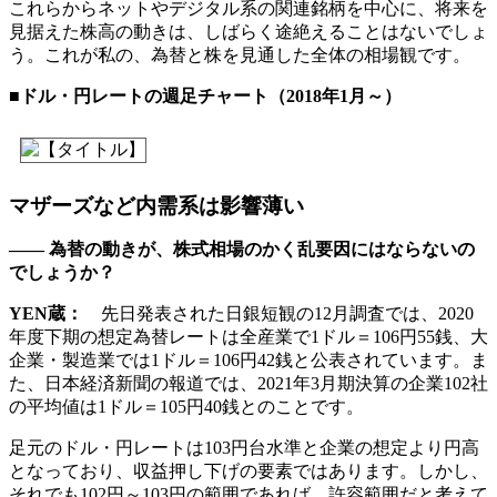
これらからネットやデジタル系の関連銘柄を中心に、将来を
見据えた株高の動きは、しばらく途絶えることはないでしょ
う。これが私の、為替と株を見通した全体の相場観です。
■ドル・円レートの週足チャート（2018年1月～）
マザーズなど内需系は影響薄い
―― 為替の動きが、株式相場のかく乱要因にはならないの
でしょうか？
YEN蔵：
先日発表された日銀短観の12月調査では、2020
年度下期の想定為替レートは全産業で1ドル＝106円55銭、大
企業・製造業では1ドル＝106円42銭と公表されています。ま
た、日本経済新聞の報道では、2021年3月期決算の企業102社
の平均値は1ドル＝105円40銭とのことです。
足元のドル・円レートは103円台水準と企業の想定より円高
となっており、収益押し下げの要素ではあります。しかし、
それでも102円～103円の範囲であれば、許容範囲だと考えて