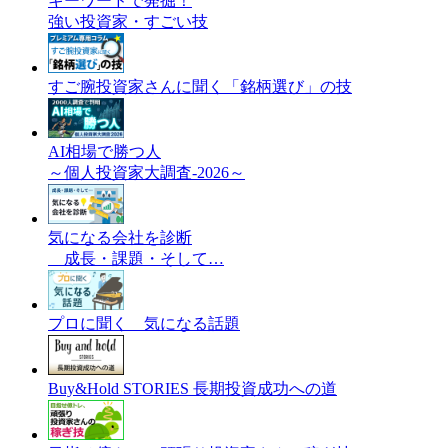
キーワードで発掘！
強い投資家・すごい技
すご腕投資家さんに聞く「銘柄選び」の技
AI相場で勝つ人
～個人投資家大調査-2026～
気になる会社を診断
成長・課題・そして…
プロに聞く 気になる話題
Buy&Hold STORIES 長期投資成功への道