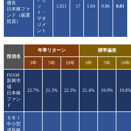
優良
ッ
1,021
17
1.04
0.86
0.81
日本株ファ
ト・
ンド（厳選
マネ
投資）
ジメ
ント
年率リターン
標準偏差
投信名
3年
5年
10年
3年
5年
10年
DIAM
新興市
場
22.7%
21.3%
22.3%
21.4%
19.9%
19.8
日本株
ファン
ド
ＳＢＩ
中小型
成長株