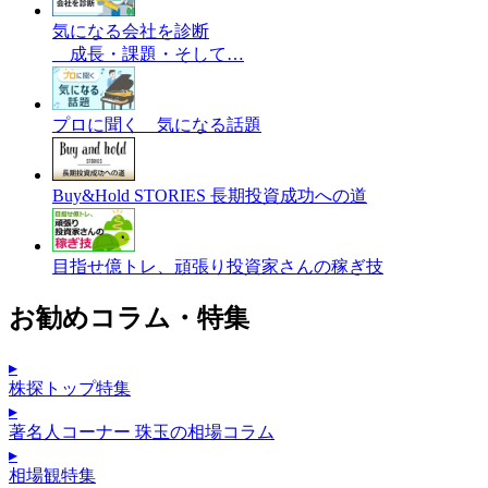
気になる会社を診断
成長・課題・そして…
プロに聞く 気になる話題
Buy&Hold STORIES 長期投資成功への道
目指せ億トレ、頑張り投資家さんの稼ぎ技
お勧めコラム・特集
▸
株探トップ特集
▸
著名人コーナー 珠玉の相場コラム
▸
相場観特集