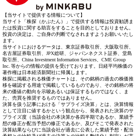
【当サイトで提供する情報について】
当サイト「株探（かぶたん）」で提供する情報は投資勧誘ま
たは投資に関する助言をすることを目的としておりません。
投資の決定は、ご自身の判断でなされますようお願いいたし
ます。
当サイトにおけるデータは、東京証券取引所、大阪取引所、
名古屋証券取引所、JPX総研、ジャパンネクスト証券、堂島
取引所、China Investment Information Services、CME Group
Inc. 等からの情報の提供を受けております。日経平均株価の
著作権は日本経済新聞社に帰属します。
株探に掲載される株価チャートは、その銘柄の過去の株価推
移を確認する用途で掲載しているものであり、その銘柄の将
来の価値の動向を示唆あるいは保証するものではなく、ま
た、売買を推奨するものではありません。
決算を扱う記事における「サプライズ決算」とは、決算情報
として注目に値するかという観点から、発表された決算のサ
プライズ度（当該会社の本決算か各四半期であるか、業績予
想の修正か配当予想の修正であるか、及びそこで発表された
決算結果ならびに当該会社が過去に公表した業績予想・配当