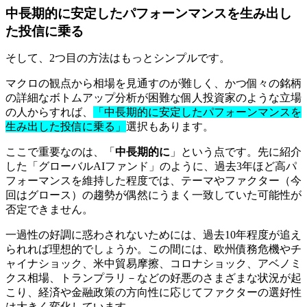
中長期的に安定したパフォーンマンスを生み出し
た投信に乗る
そして、2つ目の方法はもっとシンプルです。
マクロの観点から相場を見通すのが難しく、かつ個々の銘柄
の詳細なボトムアップ分析が困難な個人投資家のような立場
の人からすれば、
「中長期的に安定したパフォーンマンスを
生み出した投信に乗る」
選択もあります。
ここで重要なのは、「
中長期的に
」という点です。先に紹介
した「グローバルAIファンド」のように、過去3年ほど高パ
フォーマンスを維持した程度では、テーマやファクター（今
回はグロース）の趨勢が偶然にうまく一致していた可能性が
否定できません。
一過性の好調に惑わされないためには、過去10年程度が追え
られれば理想的でしょうか。この間には、欧州債務危機やチ
ャイナショック、米中貿易摩擦、コロナショック、アベノミ
クス相場、トランプラリ－などの好悪のさまざまな状況が起
こり、経済や金融政策の方向性に応じてファクターの選好性
は大きく変化しています。