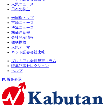
人気ニュース
日本の株主
米国株トップ
市場ニュース
決算ニュース
株価注意報
会社開示情報
銘柄探検
人気テーマ
ネット証券会社比較
プレミアム会員限定コラム
特集記事セレクション
ヘルプ
PC版を表示