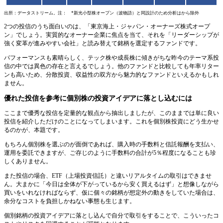
出所：データストリーム。注： *新光小型株オープン（波物語）と同設計のため分析はから除外
2つの投信のうち面白いのは、「東京海上・ジャパン・オーナーズ株式オープ
ン」でしょう。実質的なオーナー企業に焦点を当て、それを「リーダーシップが
強く変革が進みやすい会社」と読み替えて銘柄を選定するファンドです。
パフォーマンスも素晴らしく、テック株や成長株に傾きがちな昨今のテーマ系投
信の中では異色の存在と言えるでしょう。他のファンドと比較しても年率リター
ンも高いため、分散投資、収益性の双方から魅力的なファンドといえるかもしれ
ません。
優れた投信を参考に個別株の投資アイデアに落とし込むには
ここまで優秀な投信を定量的な観点から抽出しましたが、このままでは単に良い
投信を紹介しただけのことになってしまいます。これを個別株投資にどう生かせ
るのかが、本題です。
もちろん個別株を選ぶのが面倒であれば、購入時の手数料と信託報酬を支払い、
運用を委託できますが、ご存じのように手数料の合計が5％程度になることも珍
しくありません。
また投信の場合、ETF（上場投資信託）と違いリアルタイムの取引はできませ
ん。大まかに「今日は全体が下がっているから安く買えるはず」と想像しながら
買いをいれなければならず、仮に個々の銘柄が想定外の動きをしていた場合は、
余分なコストを負担しかねない事態も生じます。
個別銘柄の投資アイデアに落とし込んで自分で取引をすることで、こういったコ