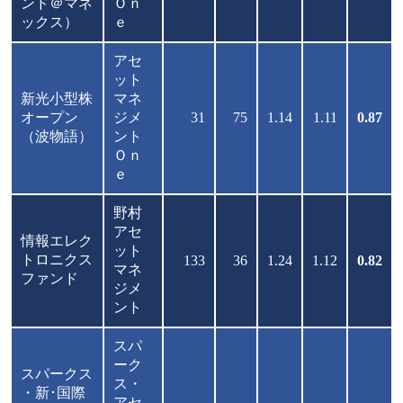
ンド＠マネ
Ｏｎ
ックス）
ｅ
アセ
ット
新光小型株
マネ
オープン
ジメ
31
75
1.14
1.11
0.87
（波物語）
ント
Ｏｎ
ｅ
野村
アセ
情報エレク
ット
トロニクス
133
36
1.24
1.12
0.82
マネ
ファンド
ジメ
ント
スパ
ーク
スパークス
ス・
・新･国際
アセ