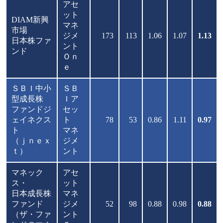
アセ
ット
DIAM新興
マネ
市場
ジメ
173
113
1.06
1.07
1.13
日本株ファ
ント
ンド
Ｏｎ
ｅ
ＳＢＩ中小
ＳＢ
型成長株
Ｉア
ファンドジ
セッ
ェイネクス
ト
78
53
0.86
1.11
0.97
ト
マネ
（ｊｎｅｘ
ジメ
ｔ）
ント
マネック
アセ
ス・
ット
日本成長株
マネ
ファンド
ジメ
52
98
0.88
0.98
0.88
（ザ・ファ
ント