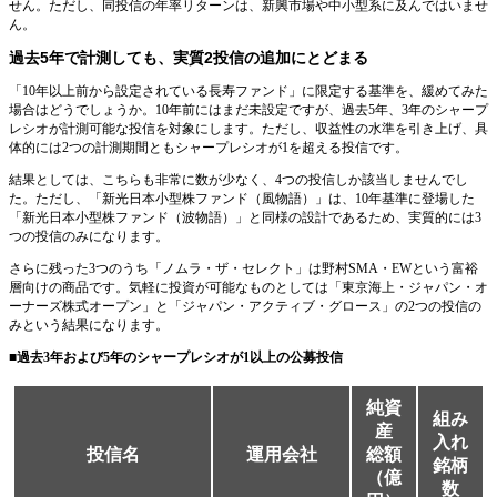
せん。ただし、同投信の年率リターンは、新興市場や中小型系に及んではいませ
ん。
過去5年で計測しても、実質2投信の追加にとどまる
「10年以上前から設定されている長寿ファンド」に限定する基準を、緩めてみた
場合はどうでしょうか。10年前にはまだ未設定ですが、過去5年、3年のシャープ
レシオが計測可能な投信を対象にします。ただし、収益性の水準を引き上げ、具
体的には2つの計測期間ともシャープレシオが1を超える投信です。
結果としては、こちらも非常に数が少なく、4つの投信しか該当しませんでし
た。ただし、「新光日本小型株ファンド（風物語）」は、10年基準に登場した
「新光日本小型株ファンド（波物語）」と同様の設計であるため、実質的には3
つの投信のみになります。
さらに残った3つのうち「ノムラ・ザ・セレクト」は野村SMA・EWという富裕
層向けの商品です。気軽に投資が可能なものとしては「東京海上・ジャパン・オ
ーナーズ株式オープン」と「ジャパン・アクティブ・グロース」の2つの投信の
みという結果になります。
■過去3年および5年のシャープレシオが1以上の公募投信
純資
組み
産
入れ
投信名
運用会社
総額
銘柄
（億
数