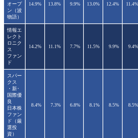
オープ
14.9%
13.8%
9.9%
13.0%
12.4%
11.4
ン（波
物語）
情報エ
レクト
ロニク
14.2%
11.1%
7.7%
11.5%
9.9%
9.4
ス
ファン
ド
スパー
クス
・新･
国際優
良
8.4%
7.3%
6.8%
8.1%
8.5%
8.5
日本株
ファン
ド（厳
選投
資）