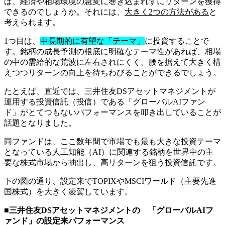
ば、経済や相場環境の急変に巻き込まれずにリターンを獲得
できるのでしょうか。それには、
大きく2つの方法がある
と
考えられます。
1つ目は、
中長期的に有望な「テーマ」
に投資することで
す。銘柄の成長予測の根底に明確なテーマ性があれば、相場
の中の需給的な荒波に左右されにくく、腰を据えて大きく構
えつつリターンの向上を待ちわびることができるでしょう。
たとえば、直近では、三井住友DSアセットマネジメントが
運用する投資信託（投信）である「グローバルAIファン
ド」がとてつもないパフォーマンスを叩き出していることが
話題となりました。
同ファンドは、ここ数年間で市場でも最も大きな投資テーマ
となっている人工知能（AI）に関連する銘柄を世界中の主
要な株式市場から抽出し、高リターンを狙う投資信託です。
下の図の通り、設定来でTOPIXやMSCIワールド（主要先進
国株式）を大きく凌駕しています。
■三井住友DSアセットマネジメントの 「グローバルAIフ
ァンド」の設定来パフォーマンス