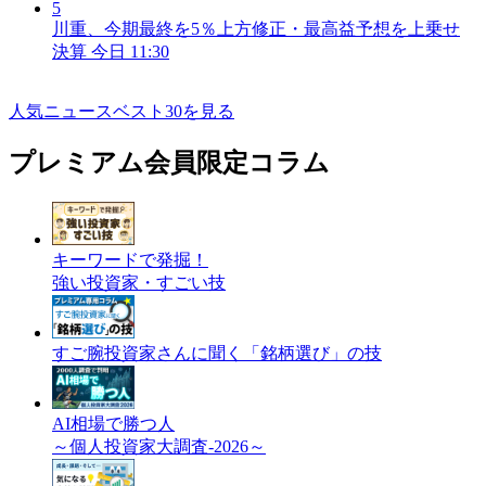
5
川重、今期最終を5％上方修正・最高益予想を上乗せ
決算
今日 11:30
人気ニュースベスト30を見る
プレミアム会員限定コラム
キーワードで発掘！
強い投資家・すごい技
すご腕投資家さんに聞く「銘柄選び」の技
AI相場で勝つ人
～個人投資家大調査-2026～