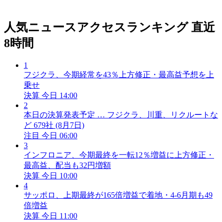
人気ニュースアクセスランキング
直近
8時間
1
フジクラ、今期経常を43％上方修正・最高益予想を上
乗せ
決算
今日 14:00
2
本日の決算発表予定 … フジクラ、川重、リクルートな
ど 679社 (8月7日)
注目
今日 06:00
3
インフロニア、今期最終を一転12％増益に上方修正・
最高益、配当も32円増額
決算
今日 10:00
4
サッポロ、上期最終が165倍増益で着地・4-6月期も49
倍増益
決算
今日 11:00