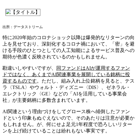
出所：データストリーム
特に2020年始のコロナショック以降は爆発的なリターンの向
上を見せており、深刻化するコロナ禍において、「密」を避
ける手段のひとつとしての人工知能によるサービス普及への
期待が色濃く反映されているのかもしれません。
勘違いしやすいですが、
同ファンドはAIが運用するファン
ドではなく、あくまでAI関連事業を展開している銘柄に投
資するものです
。ただし、組み入れ上位銘柄を見ると、テス
ラ〈TSLA〉やウォルト・ディズニー〈DIS〉、ゼネラル・
エレクトリック〈GE〉などの「AIを活用している事業会
社」が主要銘柄に多数含まれています。
AI関連という理由づけをしてグロース株へ傾倒したファン
ドという印象もぬぐえないので、そのあたりは注意が必要か
もしれません。が、何にせよ足元1年程度で恐ろしいリター
ンを上げ続けていることは紛れもない事実です。