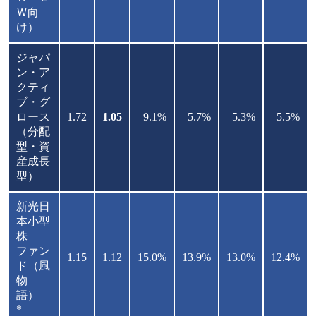
Ｗ向
け）
ジャパ
ン・ア
クティ
ブ・グ
ロース
1.72
1.05
9.1%
5.7%
5.3%
5.5%
（分配
型・資
産成長
型）
新光日
本小型
株
ファン
1.15
1.12
15.0%
13.9%
13.0%
12.4%
ド（風
物
語）
*