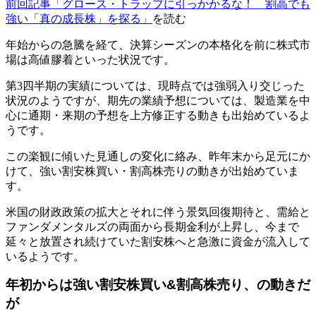
前回記事「グロース・トラップに引っかかるな！ 割高でも
強い「真の成長株」を探る」
を読む
年始からの急騰を経て、決算シーズンの本格化を前に株式市
場は高値膠着といった状況です。
第3四半期の実績については、現時点では強弱入り交じった
状況のようですが、期先の業績予想については、製造業を中
心に通期・来期の予想を上方修正する動きも出始めているよ
うです。
この楽観に傾いた見通しの変化に絡み、昨年末から足元にか
けて、強い割安株買い・割高株売りの動きが出始めていま
す。
米国の財政政策の拡大とそれに伴う景気回復期待と、需給と
ファンダメンタルズの両面から長期金利が上昇し、今まで
延々と放置され続けていた割安株へと急激に資金が流入して
いるようです。
年初からは強い割安株買い&割高株売り、の動きだ
が