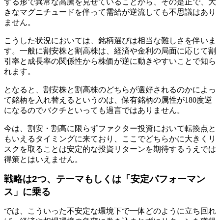
する形で異常な高騰を見せていることから、その是正で、大
きなマグニチュードを伴って需給が逆流しても不思議はあり
ません。
こうした状況においては、銘柄選びは相当な難しさを伴いま
す。一般に割安株と割高株は、経済や金利の局面に応じて割
引率と成長率の関係性から株価が逆に動きやすいことで知ら
れます。
となると、割安株と割高株のどちらが選好されるのかによっ
て銘柄を入れ替えるというのは、保有銘柄の属性が180度逆
になるのでバクチといっても過言ではありません。
今は、割安・割高に限らずファクター投資において転換点と
もいえるタイミングに来ており、ここでどちらかに大きくリ
スクを取ることは安定的な投資リターンを期待するうえでは
得策とはいえません。
戦略は2つ、テーマもしくは「安定パフォーマン
ス」に乗る
では、こういった不安定な環境下で一体どのように立ち回れ