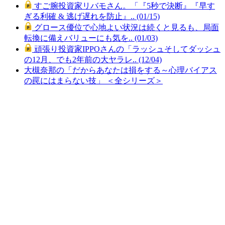
すご腕投資家リバモさん。「『5秒で決断』『早す
ぎる利確 & 逃げ遅れを防止』.. (01/15)
グロース優位で心地よい状況は続くと見るも、局面
転換に備えバリューにも気を.. (01/03)
頑張り投資家IPPOさんの「ラッシュそしてダッシュ
の12月、でも2年前の大ヤラレ.. (12/04)
大槻奈那の「だからあなたは損をする～心理バイアス
の罠にはまらない技」 ＜全シリーズ＞