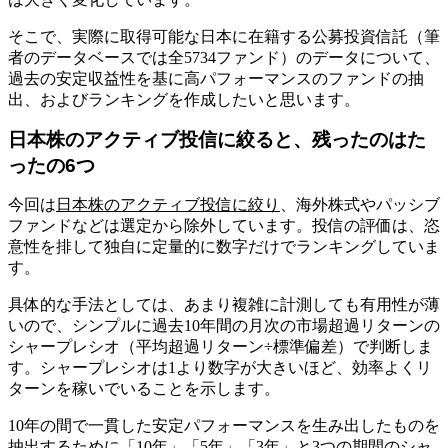
そこで、実際に取得可能な日本に在籍する公募投資信託（筆
者のデータベースでは全5734ファンド）のデータについて、
過去の安定収益性を基に高パフォーマンスのファンドの抽
出、およびランキングを作成したいと思います。
日本株のアクティブ投信に絞ると、残ったのはた
ったの6つ
今回は
日本株のアクティブ投信に絞り
、海外株式やパッシブ
ファンドなどは選定から除外しています。投信の評価は、恣
意性を排して独自に定量的に数字だけでランキングしていま
す。
具体的な手法としては、あまり複雑に計測しても有用性が薄
いので、シンプルに過去10年間の月次の市場超過リターンの
シャープレシオ（平均超過リターン÷標準偏差）で判断しま
す。シャープレシオは1より数字が大きいほど、効率よくリ
ターンを稼いでいることを示します。
10年の間で一貫した安定パフォーマンスを生み出したものを
抽出するために「10年」「5年」「3年」と3つの期間のシャ