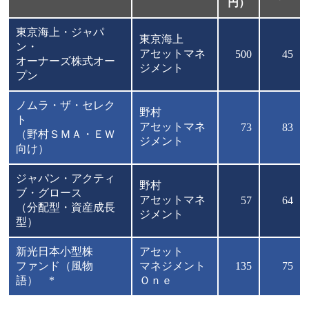
円）
東京海上・ジャパ
東京海上
ン・
アセットマネ
500
45
オーナーズ株式オー
ジメント
プン
ノムラ・ザ・セレク
野村
ト
アセットマネ
73
83
（野村ＳＭＡ・ＥＷ
ジメント
向け）
ジャパン・アクティ
野村
ブ・グロース
アセットマネ
57
64
（分配型・資産成長
ジメント
型）
新光日本小型株
アセット
ファンド（風物
マネジメント
135
75
語） *
Ｏｎｅ