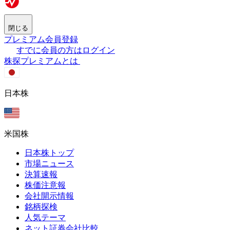
閉じる
プレミアム会員登録
すでに会員の方はログイン
株探プレミアムとは
日本株
米国株
日本株トップ
市場ニュース
決算速報
株価注意報
会社開示情報
銘柄探検
人気テーマ
ネット証券会社比較