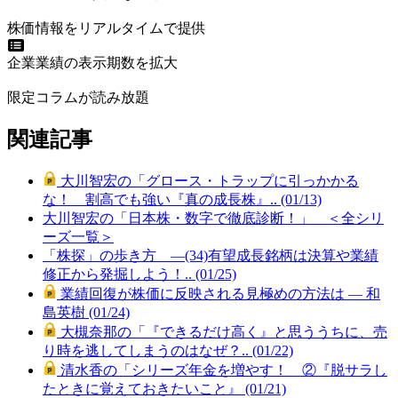
株価情報をリアルタイムで提供
企業業績の表示期数を拡大
限定コラムが読み放題
関連記事
大川智宏の「グロース・トラップに引っかかる
な！ 割高でも強い『真の成長株』.. (01/13)
大川智宏の「日本株・数字で徹底診断！」 ＜全シリ
ーズ一覧＞
「株探」の歩き方 ―(34)有望成長銘柄は決算や業績
修正から発掘しよう！.. (01/25)
業績回復が株価に反映される見極めの方法は ― 和
島英樹 (01/24)
大槻奈那の「『できるだけ高く』と思ううちに、売
り時を逃してしまうのはなぜ？.. (01/22)
清水香の「シリーズ年金を増やす！ ②『脱サラし
たときに覚えておきたいこと』 (01/21)