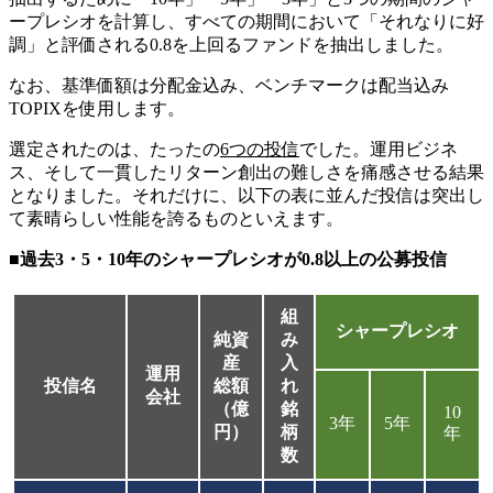
ープレシオを計算し、すべての期間において「それなりに好
調」と評価される0.8を上回るファンドを抽出しました。
なお、基準価額は分配金込み、ベンチマークは配当込み
TOPIXを使用します。
選定されたのは、たったの
6つの投信
でした。運用ビジネ
ス、そして一貫したリターン創出の難しさを痛感させる結果
となりました。それだけに、以下の表に並んだ投信は突出し
て素晴らしい性能を誇るものといえます。
■過去3・5・10年のシャープレシオが0.8以上の公募投信
組
シャープレシオ
純資
み
産
入
運用
投信名
総額
れ
会社
（億
銘
10
3年
5年
円）
柄
年
数