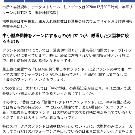
出所：会社資料、データストリーム。注：データは2020年12月30日時点。年率リ
ターンは対TOPIX（東証株価指数）。
標準偏差は年率換算。組み入れ銘柄数は各運用会社のウェブサイトおよび運用報
告書を基にした
中小型成長株をメーンにするものが目立つが、厳選した大型株に絞
るものも
ファンドの並び順については、過去10年間という最も長い期間のシャープレシオ
の大きい順に並べています
。時代、経済に左右されない長期安定性という観点
で、最も信頼性の高い指標となるからです。
最上位に位置する「DIAM新興市場日本株ファンド」は全ファンドの中で唯一す
べての期間でシャープレシオが1を上回っており、今回の計測では文句なしに
「最高のファンド」といえるでしょう。
6つの投信は、大枠としては「中小型株」の商品設定が目立ち、それに加えて成
長株という観点が絡ませてあるといった感じでしょうか。
その中で、5番目にある「情報エレクトロニクスファンド」は、やや範囲が広め
ではあるものの特定のテーマに絞った戦略です。また6番目の「スパークス・
新・国際優良日本株ファンド」は大型の日本の代表銘柄に焦点を当てているとい
う点で、他とは大きく毛色が異なるようです。
特にスパークスのファンドは銘柄数が17と少ないうえに、大型株のみにフォーカ
スしてこれだけのパフォーマンスを出しているのは素直に驚きといわざるをえま