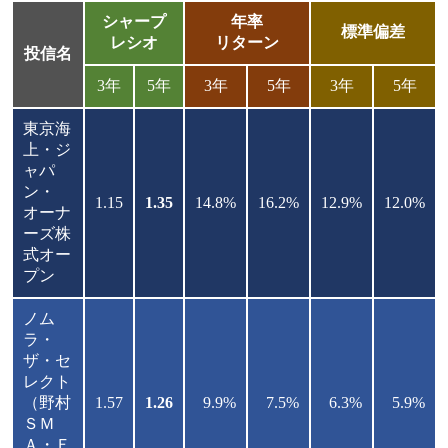
シャープ
年率
標準偏差
レシオ
リターン
投信名
3年
5年
3年
5年
3年
5年
東京海
上・ジ
ャパ
ン・
1.15
1.35
14.8%
16.2%
12.9%
12.0%
オーナ
ーズ株
式オー
プン
ノム
ラ・
ザ・セ
レクト
（野村
1.57
1.26
9.9%
7.5%
6.3%
5.9%
ＳＭ
Ａ・Ｅ