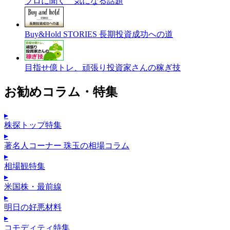
プロに聞く 気になる話題
Buy&Hold STORIES 長期投資成功への道
目指せ億トレ、頑張り投資家さんの稼ぎ技
お勧めコラム・特集
▸
株探トップ特集
▸
著名人コーナー 珠玉の相場コラム
▸
相場観特集
▸
米国株・最前線
▸
明日の好悪材料
▸
コモディティ特集