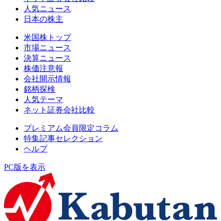
人気ニュース
日本の株主
米国株トップ
市場ニュース
決算ニュース
株価注意報
会社開示情報
銘柄探検
人気テーマ
ネット証券会社比較
プレミアム会員限定コラム
特集記事セレクション
ヘルプ
PC版を表示