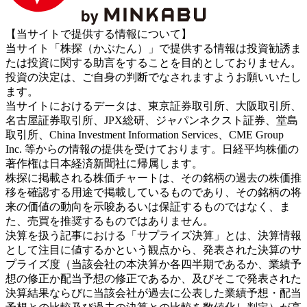
【当サイトで提供する情報について】
当サイト「株探（かぶたん）」で提供する情報は投資勧誘ま
たは投資に関する助言をすることを目的としておりません。
投資の決定は、ご自身の判断でなされますようお願いいたし
ます。
当サイトにおけるデータは、東京証券取引所、大阪取引所、
名古屋証券取引所、JPX総研、ジャパンネクスト証券、堂島
取引所、China Investment Information Services、CME Group
Inc. 等からの情報の提供を受けております。日経平均株価の
著作権は日本経済新聞社に帰属します。
株探に掲載される株価チャートは、その銘柄の過去の株価推
移を確認する用途で掲載しているものであり、その銘柄の将
来の価値の動向を示唆あるいは保証するものではなく、ま
た、売買を推奨するものではありません。
決算を扱う記事における「サプライズ決算」とは、決算情報
として注目に値するかという観点から、発表された決算のサ
プライズ度（当該会社の本決算か各四半期であるか、業績予
想の修正か配当予想の修正であるか、及びそこで発表された
決算結果ならびに当該会社が過去に公表した業績予想・配当