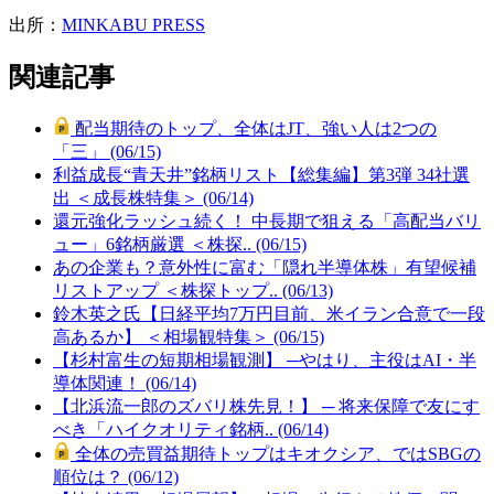
出所：
MINKABU PRESS
関連記事
配当期待のトップ、全体はJT、強い人は2つの
「三」 (06/15)
利益成長“青天井”銘柄リスト【総集編】第3弾 34社選
出 ＜成長株特集＞ (06/14)
還元強化ラッシュ続く！ 中長期で狙える「高配当バリ
ュー」6銘柄厳選 ＜株探.. (06/15)
あの企業も？意外性に富む「隠れ半導体株」有望候補
リストアップ ＜株探トップ.. (06/13)
鈴木英之氏【日経平均7万円目前、米イラン合意で一段
高あるか】 ＜相場観特集＞ (06/15)
【杉村富生の短期相場観測】 ─やはり、主役はAI・半
導体関連！ (06/14)
【北浜流一郎のズバリ株先見！】 ─ 将来保障で友にす
べき「ハイクオリティ銘柄.. (06/14)
全体の売買益期待トップはキオクシア、ではSBGの
順位は？ (06/12)