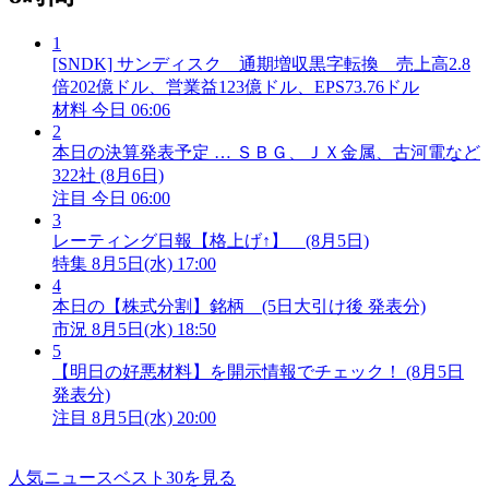
1
[SNDK] サンディスク 通期増収黒字転換 売上高2.8
倍202億ドル、営業益123億ドル、EPS73.76ドル
材料
今日 06:06
2
本日の決算発表予定 … ＳＢＧ、ＪＸ金属、古河電など
322社 (8月6日)
注目
今日 06:00
3
レーティング日報【格上げ↑】 (8月5日)
特集
8月5日(水) 17:00
4
本日の【株式分割】銘柄 (5日大引け後 発表分)
市況
8月5日(水) 18:50
5
【明日の好悪材料】を開示情報でチェック！ (8月5日
発表分)
注目
8月5日(水) 20:00
人気ニュースベスト30を見る