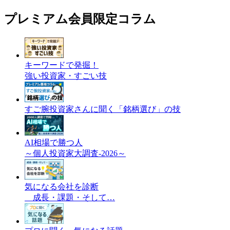
プレミアム会員限定コラム
キーワードで発掘！
強い投資家・すごい技
すご腕投資家さんに聞く「銘柄選び」の技
AI相場で勝つ人
～個人投資家大調査-2026～
気になる会社を診断
成長・課題・そして…