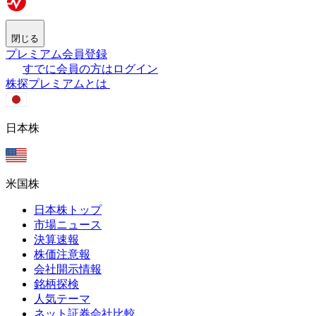
閉じる
プレミアム会員登録
すでに会員の方はログイン
株探プレミアムとは
日本株
米国株
日本株トップ
市場ニュース
決算速報
株価注意報
会社開示情報
銘柄探検
人気テーマ
ネット証券会社比較