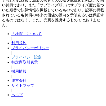
予想との比較及び過去の決算との比較を数値化し判定）が高
い銘柄であり、また「サプライズ順」はサプライズ度に基づ
いた順番で決算情報を掲載しているものであり、記事に掲載
されている各銘柄の将来の価値の動向を示唆あるいは保証す
るものではなく、また、売買を推奨するものではありませ
ん。
「株探」について
|
利用規約
プライバシーポリシー
|
プライバシー設定
特定商取引表示
|
採用情報
|
運営会社
サイトマップ
|
ヘルプ