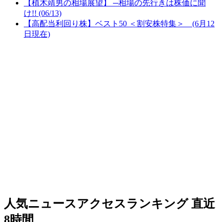
【植木靖男の相場展望】 ─相場の先行きは株価に聞
け!! (06/13)
【高配当利回り株】ベスト50 ＜割安株特集＞ (6月12
日現在)
人気ニュースアクセスランキング
直近
8時間