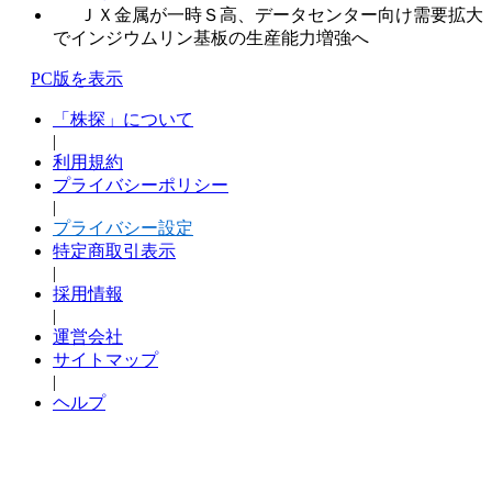
ＪＸ金属が一時Ｓ高、データセンター向け需要拡大
でインジウムリン基板の生産能力増強へ
PC版を表示
「株探」について
|
利用規約
プライバシーポリシー
|
プライバシー設定
特定商取引表示
|
採用情報
|
運営会社
サイトマップ
|
ヘルプ