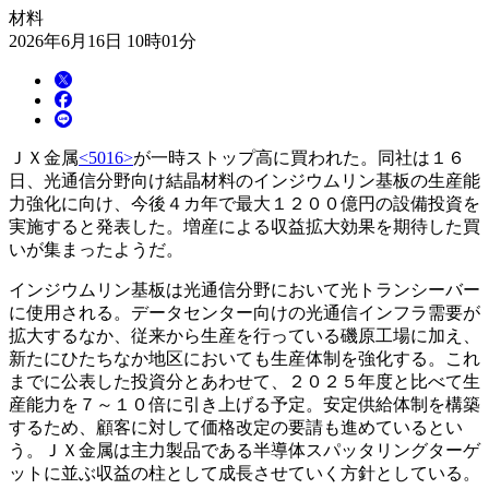
材料
2026年6月16日 10時01分
ＪＸ金属
<5016>
が一時ストップ高に買われた。同社は１６
日、光通信分野向け結晶材料のインジウムリン基板の生産能
力強化に向け、今後４カ年で最大１２００億円の設備投資を
実施すると発表した。増産による収益拡大効果を期待した買
いが集まったようだ。
インジウムリン基板は光通信分野において光トランシーバー
に使用される。データセンター向けの光通信インフラ需要が
拡大するなか、従来から生産を行っている磯原工場に加え、
新たにひたちなか地区においても生産体制を強化する。これ
までに公表した投資分とあわせて、２０２５年度と比べて生
産能力を７～１０倍に引き上げる予定。安定供給体制を構築
するため、顧客に対して価格改定の要請も進めているとい
う。ＪＸ金属は主力製品である半導体スパッタリングターゲ
ットに並ぶ収益の柱として成長させていく方針としている。