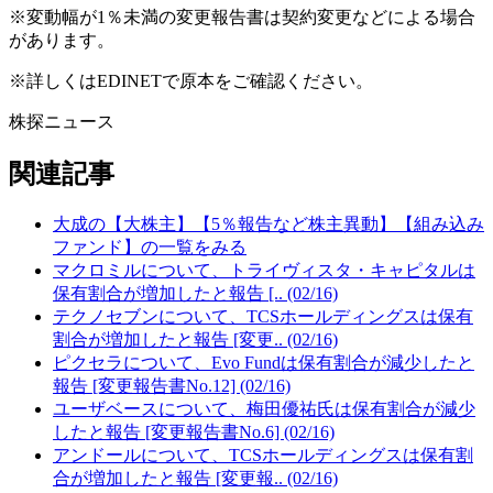
※変動幅が1％未満の変更報告書は契約変更などによる場合
があります。
※詳しくはEDINETで原本をご確認ください。
株探ニュース
関連記事
大成の【大株主】【5％報告など株主異動】【組み込み
ファンド】の一覧をみる
マクロミルについて、トライヴィスタ・キャピタルは
保有割合が増加したと報告 [.. (02/16)
テクノセブンについて、TCSホールディングスは保有
割合が増加したと報告 [変更.. (02/16)
ピクセラについて、Evo Fundは保有割合が減少したと
報告 [変更報告書No.12] (02/16)
ユーザベースについて、梅田優祐氏は保有割合が減少
したと報告 [変更報告書No.6] (02/16)
アンドールについて、TCSホールディングスは保有割
合が増加したと報告 [変更報.. (02/16)