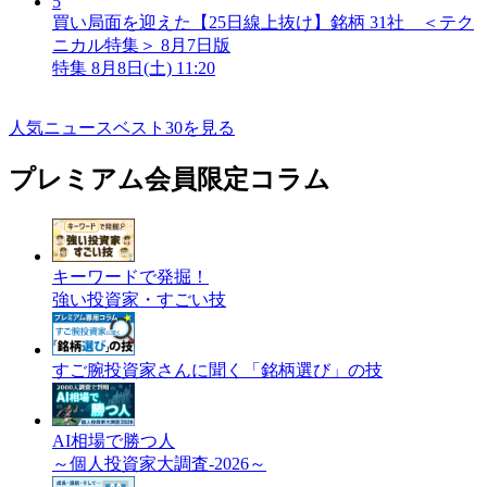
5
買い局面を迎えた【25日線上抜け】銘柄 31社 ＜テク
ニカル特集＞ 8月7日版
特集
8月8日(土) 11:20
人気ニュースベスト30を見る
プレミアム会員限定コラム
キーワードで発掘！
強い投資家・すごい技
すご腕投資家さんに聞く「銘柄選び」の技
AI相場で勝つ人
～個人投資家大調査-2026～