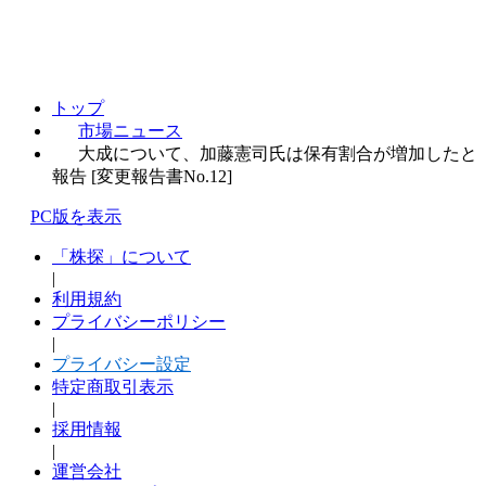
トップ
市場ニュース
大成について、加藤憲司氏は保有割合が増加したと
報告 [変更報告書No.12]
PC版を表示
「株探」について
|
利用規約
プライバシーポリシー
|
プライバシー設定
特定商取引表示
|
採用情報
|
運営会社