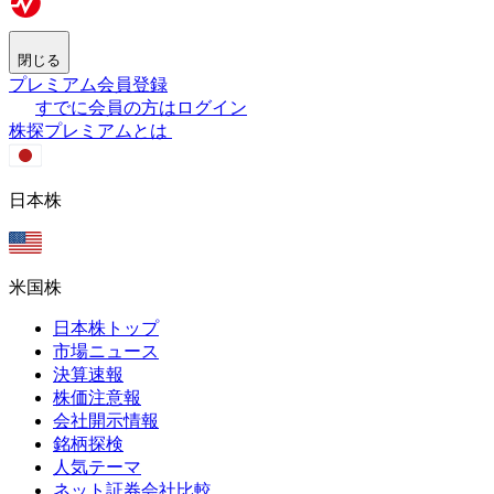
閉じる
プレミアム会員登録
すでに会員の方はログイン
株探プレミアムとは
日本株
米国株
日本株トップ
市場ニュース
決算速報
株価注意報
会社開示情報
銘柄探検
人気テーマ
ネット証券会社比較