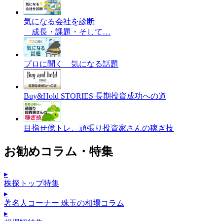
気になる会社を診断
成長・課題・そして…
プロに聞く 気になる話題
Buy&Hold STORIES 長期投資成功への道
目指せ億トレ、頑張り投資家さんの稼ぎ技
お勧めコラム・特集
▸
株探トップ特集
▸
著名人コーナー 珠玉の相場コラム
▸