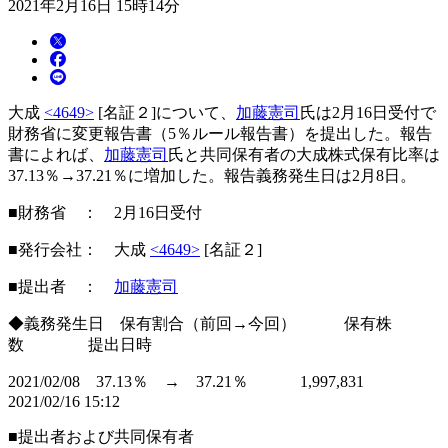
2021年2月16日 15時14分
大成
<4649>
[名証２]について、
加藤憲司
氏は2月16日受付で
財務省に変更報告書（5％ルール報告書）を提出した。報告
書によれば、
加藤憲司
氏と共同保有者の大成株式保有比率は
37.13％→37.21％に増加した。報告義務発生日は2月8日。
■財務省 ： 2月16日受付
■発行会社： 大成
<4649>
[名証２]
■提出者 ：
加藤憲司
◆義務発生日 保有割合（前回→今回） 保有株
数 提出日時
2021/02/08 37.13％ → 37.21％ 1,997,831
2021/02/16 15:12
■提出者および共同保有者