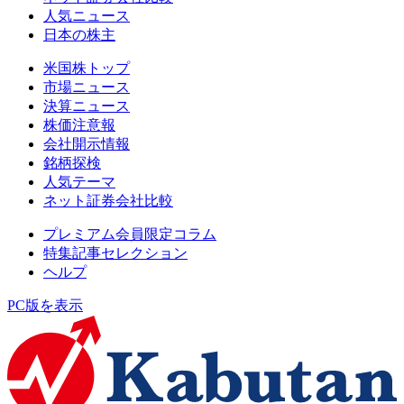
人気ニュース
日本の株主
米国株トップ
市場ニュース
決算ニュース
株価注意報
会社開示情報
銘柄探検
人気テーマ
ネット証券会社比較
プレミアム会員限定コラム
特集記事セレクション
ヘルプ
PC版を表示