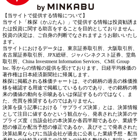
【当サイトで提供する情報について】
当サイト「株探（かぶたん）」で提供する情報は投資勧誘ま
たは投資に関する助言をすることを目的としておりません。
投資の決定は、ご自身の判断でなされますようお願いいたし
ます。
当サイトにおけるデータは、東京証券取引所、大阪取引所、
名古屋証券取引所、JPX総研、ジャパンネクスト証券、堂島
取引所、China Investment Information Services、CME Group
Inc. 等からの情報の提供を受けております。日経平均株価の
著作権は日本経済新聞社に帰属します。
株探に掲載される株価チャートは、その銘柄の過去の株価推
移を確認する用途で掲載しているものであり、その銘柄の将
来の価値の動向を示唆あるいは保証するものではなく、ま
た、売買を推奨するものではありません。
決算を扱う記事における「サプライズ決算」とは、決算情報
として注目に値するかという観点から、発表された決算のサ
プライズ度（当該会社の本決算か各四半期であるか、業績予
想の修正か配当予想の修正であるか、及びそこで発表された
決算結果ならびに当該会社が過去に公表した業績予想・配当