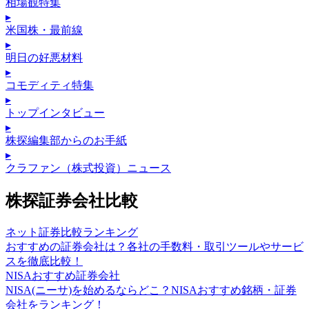
相場観特集
▸
米国株・最前線
▸
明日の好悪材料
▸
コモディティ特集
▸
トップインタビュー
▸
株探編集部からのお手紙
▸
クラファン（株式投資）ニュース
株探証券会社比較
ネット証券比較ランキング
おすすめの証券会社は？各社の手数料・取引ツールやサービ
スを徹底比較！
NISAおすすめ証券会社
NISA(ニーサ)を始めるならどこ？NISAおすすめ銘柄・証券
会社をランキング！