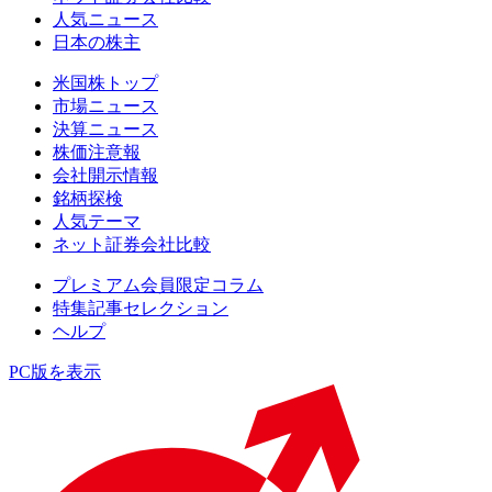
人気ニュース
日本の株主
米国株トップ
市場ニュース
決算ニュース
株価注意報
会社開示情報
銘柄探検
人気テーマ
ネット証券会社比較
プレミアム会員限定コラム
特集記事セレクション
ヘルプ
PC版を表示