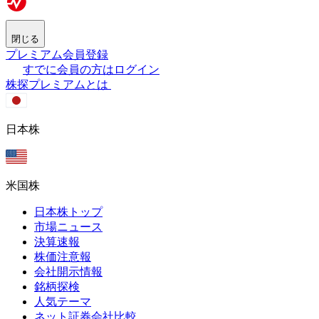
閉じる
プレミアム会員登録
すでに会員の方はログイン
株探プレミアムとは
日本株
米国株
日本株トップ
市場ニュース
決算速報
株価注意報
会社開示情報
銘柄探検
人気テーマ
ネット証券会社比較