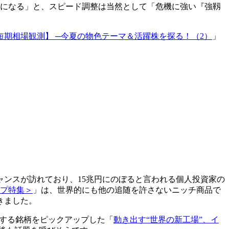
とになる」と、スピード調整は当然として「危機に強い『強靱
短期相場観測】 ─今夏の物色テーマ＆活躍株を探る！（2）
」
ンスが訪れており、15兆円にのぼると言われる個人投資家の
ップ特集＞
」は、世界的にも他の追随を許さないニッチ商品で
きました。
連する銘柄をピックアップした「
動き出す“世界の新工場”、イ