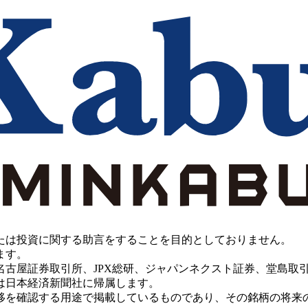
たは投資に関する助言をすることを目的としておりません。
ます。
PX総研、ジャパンネクスト証券、堂島取引所、China Investment 
は日本経済新聞社に帰属します。
移を確認する用途で掲載しているものであり、その銘柄の将来