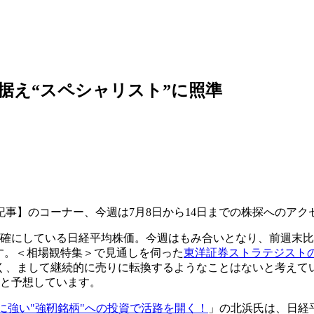
据え“スペシャリスト”に照準
事】のコーナー、今週は7月8日から14日までの株探へのア
確にしている日経平均株価。今週はもみ合いとなり、前週末比2
す。＜相場観特集＞で見通しを伺った
東洋証券ストラテジスト
く、まして継続的に売りに転換するようなことはないと考えてい
」と予想しています。
機に強い"強靭銘柄"への投資で活路を開く！
」の北浜氏は、日経