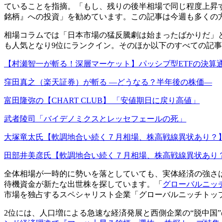
ていることを指摘。「もし、残りの後半相場で同じ程度上昇す
銘柄』への投資」を勧めています。この記事は今週も多くの
相場コラムでは「日本市場の猛反騰劇は始まったばかりだ」
も人気となり9位にランクイン。そのほか以下のすべての記
【村瀬智一が斬る！深層マーケット】パッシブ型ETFの決算
窪田真之（楽天証券）が斬る ―どうなる？半年後の株価―
富田隆弥の【CHART CLUB】 「安値期日に戻り高値」
武者陵司「バイデノミクスとレッセフェールの死」
大塚竜太氏【軟調地合い続く７月相場、株高戦線異状あり？】(
田部井美彦氏【軟調地合い続く７月相場、株高戦線異状あり？】
全体相場が一時的に勢いを落としていても、実体経済の強さ
待機資金が新たな出世株を探しています。「
グローバルニッ
市場を独占するスペシャリスト企業「グローバルニッチトッ
2位には、人口増による急速な経済発展と西側企業の“脱中国