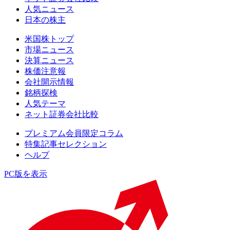
人気ニュース
日本の株主
米国株トップ
市場ニュース
決算ニュース
株価注意報
会社開示情報
銘柄探検
人気テーマ
ネット証券会社比較
プレミアム会員限定コラム
特集記事セレクション
ヘルプ
PC版を表示