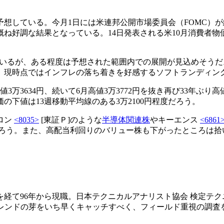
想している。今月1日には米連邦公開市場委員会（FOMC）
概ね好調な結果となっている。14日発表される米10月消費者物
ているが、ある程度は予想された範囲内での展開が見込めそう
、現時点ではインフレの落ち着きを好感するソフトランディン
3万3634円、続いて6月高値3万3772円を抜き再び33年ぶ
下値は13週移動平均線のある3万2100円程度だろう。
ロン
<8035>
[東証Ｐ]のような
半導体関連株
やキーエンス
<6861
ろう。また、高配当利回りのバリュー株も下がったところは拾
を経て96年から現職。日本テクニカルアナリスト協会 検定テクニ
トレンドの芽をいち早くキャッチすべく、フィールド重視の調査