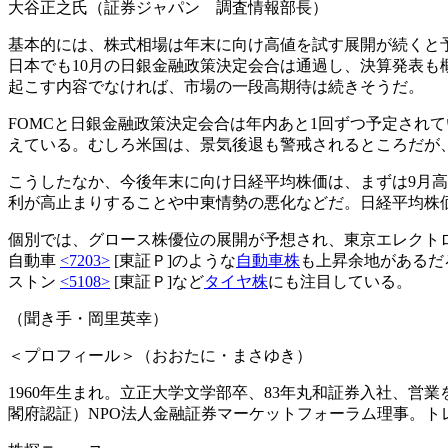
大谷正之氏（証券ジャパン 調査情報部長）
基本的には、株式相場は年末に向け高値を試す展開が続くと予
日本でも10月の日銀金融政策決定会合は通過し、決算発表も
起こす内容でなければ、市場の一段高期待は続きそうだ。
FOMCと日銀金融政策決定会合は年内あと1回ずつ予定され
えている。むしろ米国は、景気後退も警戒されるところだが
こうしたなか、今後年末に向け日経平均株価は、まずは9月高値
利が高止まりすることや中東情勢の悪化などだ。日経平均株価の
個別では、グロース株優位の展開が予想され、東京エレクト
自動車
<7203>
[東証Ｐ]のような
自動車株
も上昇余地があるだ
ストン
<5108>
[東証Ｐ]など
タイヤ株
にも注目している。
（聞き手・岡里英幸）
＜プロフィール＞（おおたに・まさゆき）
1960年生まれ。立正大学文学部卒、83年丸和証券入社、営業
閣府認証）NPO法人金融証券マーケットフォーラム理事。