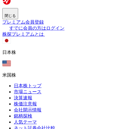
閉じる
プレミアム会員登録
すでに会員の方はログイン
株探プレミアムとは
日本株
米国株
日本株トップ
市場ニュース
決算速報
株価注意報
会社開示情報
銘柄探検
人気テーマ
ネット証券会社比較