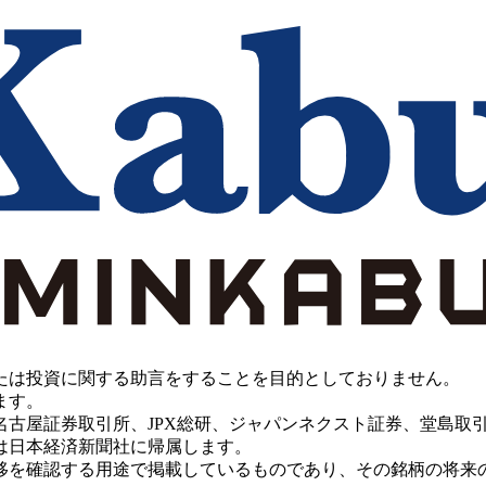
たは投資に関する助言をすることを目的としておりません。
ます。
PX総研、ジャパンネクスト証券、堂島取引所、China Investment 
は日本経済新聞社に帰属します。
移を確認する用途で掲載しているものであり、その銘柄の将来