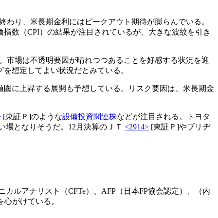
が終わり、米長期金利にはピークアウト期待が膨らんでいる。
価指数（CPI）の結果が注目されているが、大きな波紋を引き
だ。市場は不透明要因が晴れつつあることを好感する状況を迎
グを想定してよい状況だとみている。
り高値圏に上昇する展開も予想している。リスク要因は、米長期金
>
[東証Ｐ]のような
設備投資関連株
などが注目される。トヨタ
い場となりそうだ。12月決算のＪＴ
<2914>
[東証Ｐ]やブリヂ
カルアナリスト（CFTe）、AFP（日本FP協会認定）、（内
を心がけている。