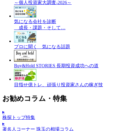
～個人投資家大調査-2026～
気になる会社を診断
成長・課題・そして…
プロに聞く 気になる話題
Buy&Hold STORIES 長期投資成功への道
目指せ億トレ、頑張り投資家さんの稼ぎ技
お勧めコラム・特集
▸
株探トップ特集
▸
著名人コーナー 珠玉の相場コラム