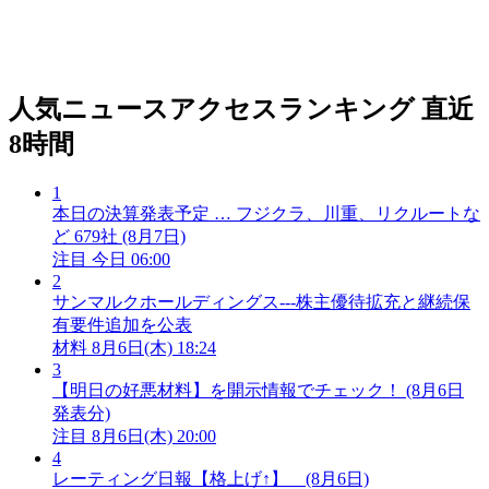
人気ニュースアクセスランキング
直近
8時間
1
本日の決算発表予定 … フジクラ、川重、リクルートな
ど 679社 (8月7日)
注目
今日 06:00
2
サンマルクホールディングス---株主優待拡充と継続保
有要件追加を公表
材料
8月6日(木) 18:24
3
【明日の好悪材料】を開示情報でチェック！ (8月6日
発表分)
注目
8月6日(木) 20:00
4
レーティング日報【格上げ↑】 (8月6日)