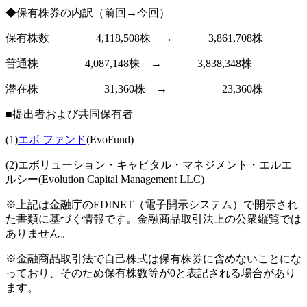
◆保有株券の内訳（前回→今回）
保有株数 4,118,508株 → 3,861,708株
普通株 4,087,148株 → 3,838,348株
潜在株 31,360株 → 23,360株
■提出者および共同保有者
(1)
エボ ファンド
(EvoFund)
(2)エボリューション・キャピタル・マネジメント・エルエ
ルシー(Evolution Capital Management LLC)
※上記は金融庁のEDINET（電子開示システム）で開示され
た書類に基づく情報です。金融商品取引法上の公衆縦覧では
ありません。
※金融商品取引法で自己株式は保有株券に含めないことにな
っており、そのため保有株数等が0と表記される場合があり
ます。