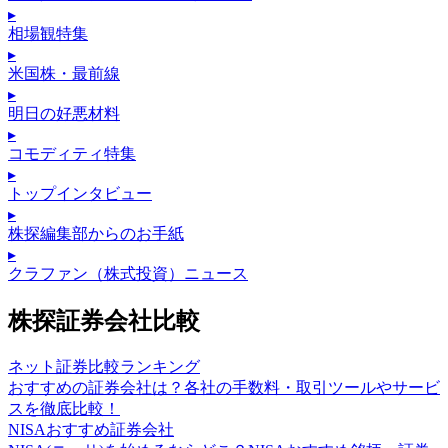
▸
相場観特集
▸
米国株・最前線
▸
明日の好悪材料
▸
コモディティ特集
▸
トップインタビュー
▸
株探編集部からのお手紙
▸
クラファン（株式投資）ニュース
株探証券会社比較
ネット証券比較ランキング
おすすめの証券会社は？各社の手数料・取引ツールやサービ
スを徹底比較！
NISAおすすめ証券会社