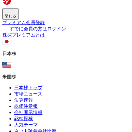
閉じる
プレミアム会員登録
すでに会員の方はログイン
株探プレミアムとは
日本株
米国株
日本株トップ
市場ニュース
決算速報
株価注意報
会社開示情報
銘柄探検
人気テーマ
ネット証券会社比較