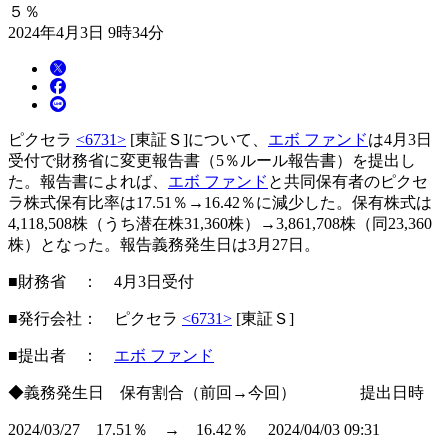
５％
2024年4月3日 9時34分
ピクセラ
<6731>
[東証Ｓ]について、
エボ ファンド
は4月3日
受付で財務省に変更報告書（5％ルール報告書）を提出し
た。報告書によれば、
エボ ファンド
と共同保有者のピクセ
ラ株式保有比率は17.51％→16.42％に減少した。保有株式は
4,118,508株（うち潜在株31,360株）→3,861,708株（同23,360
株）となった。報告義務発生日は3月27日。
■財務省 ： 4月3日受付
■発行会社： ピクセラ
<6731>
[東証Ｓ]
■提出者 ：
エボ ファンド
◆義務発生日 保有割合（前回→今回） 提出日時
2024/03/27 17.51％ → 16.42％ 2024/04/03 09:31