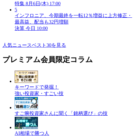
特集
8月6日(木) 17:00
5
インフロニア、今期最終を一転12％増益に上方修正・
最高益、配当も32円増額
決算
今日 10:00
人気ニュースベスト30を見る
プレミアム会員限定コラム
キーワードで発掘！
強い投資家・すごい技
すご腕投資家さんに聞く「銘柄選び」の技
AI相場で勝つ人