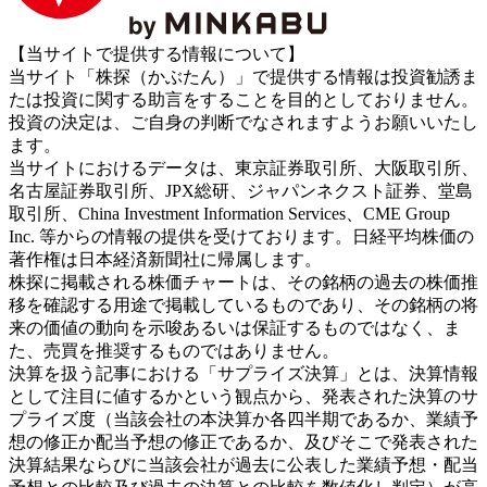
【当サイトで提供する情報について】
当サイト「株探（かぶたん）」で提供する情報は投資勧誘ま
たは投資に関する助言をすることを目的としておりません。
投資の決定は、ご自身の判断でなされますようお願いいたし
ます。
当サイトにおけるデータは、東京証券取引所、大阪取引所、
名古屋証券取引所、JPX総研、ジャパンネクスト証券、堂島
取引所、China Investment Information Services、CME Group
Inc. 等からの情報の提供を受けております。日経平均株価の
著作権は日本経済新聞社に帰属します。
株探に掲載される株価チャートは、その銘柄の過去の株価推
移を確認する用途で掲載しているものであり、その銘柄の将
来の価値の動向を示唆あるいは保証するものではなく、ま
た、売買を推奨するものではありません。
決算を扱う記事における「サプライズ決算」とは、決算情報
として注目に値するかという観点から、発表された決算のサ
プライズ度（当該会社の本決算か各四半期であるか、業績予
想の修正か配当予想の修正であるか、及びそこで発表された
決算結果ならびに当該会社が過去に公表した業績予想・配当