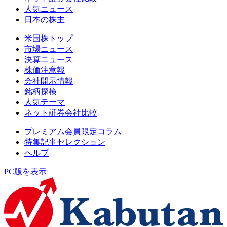
人気ニュース
日本の株主
米国株トップ
市場ニュース
決算ニュース
株価注意報
会社開示情報
銘柄探検
人気テーマ
ネット証券会社比較
プレミアム会員限定コラム
特集記事セレクション
ヘルプ
PC版を表示