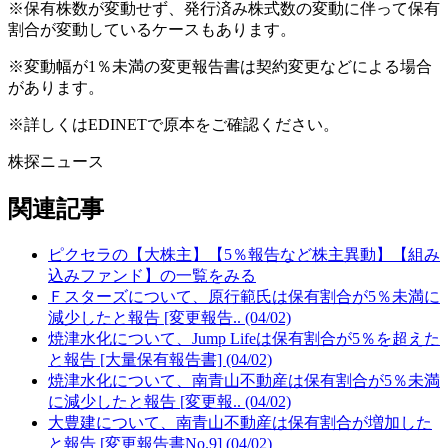
※保有株数が変動せず、発行済み株式数の変動に伴って保有
割合が変動しているケースもあります。
※変動幅が1％未満の変更報告書は契約変更などによる場合
があります。
※詳しくはEDINETで原本をご確認ください。
株探ニュース
関連記事
ピクセラの【大株主】【5％報告など株主異動】【組み
込みファンド】の一覧をみる
Ｆスターズについて、原行範氏は保有割合が5％未満に
減少したと報告 [変更報告.. (04/02)
焼津水化について、Jump Lifeは保有割合が5％を超えた
と報告 [大量保有報告書] (04/02)
焼津水化について、南青山不動産は保有割合が5％未満
に減少したと報告 [変更報.. (04/02)
大豊建について、南青山不動産は保有割合が増加した
と報告 [変更報告書No.9] (04/02)