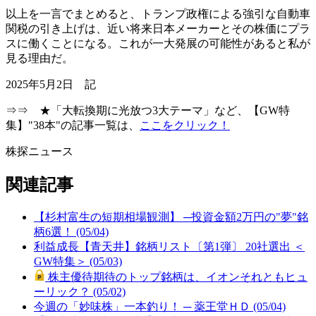
以上を一言でまとめると、トランプ政権による強引な自動車
関税の引き上げは、近い将来日本メーカーとその株価にプラ
スに働くことになる。これが一大発展の可能性があると私が
見る理由だ。
2025年5月2日 記
⇒⇒ ★「大転換期に光放つ3大テーマ」など、【GW特
集】"38本"の記事一覧は、
ここをクリック！
株探ニュース
関連記事
【杉村富生の短期相場観測】 ─投資金額2万円の"夢"銘
柄6選！ (05/04)
利益成長【青天井】銘柄リスト〔第1弾〕 20社選出 ＜
GW特集＞ (05/03)
株主優待期待のトップ銘柄は、イオンそれともヒュ
ーリック？ (05/02)
今週の「妙味株」一本釣り！ ─ 薬王堂ＨＤ (05/04)