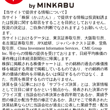
【当サイトで提供する情報について】
当サイト「株探（かぶたん）」で提供する情報は投資勧誘ま
たは投資に関する助言をすることを目的としておりません。
投資の決定は、ご自身の判断でなされますようお願いいたし
ます。
当サイトにおけるデータは、東京証券取引所、大阪取引所、
名古屋証券取引所、JPX総研、ジャパンネクスト証券、堂島
取引所、China Investment Information Services、CME Group
Inc. 等からの情報の提供を受けております。日経平均株価の
著作権は日本経済新聞社に帰属します。
株探に掲載される株価チャートは、その銘柄の過去の株価推
移を確認する用途で掲載しているものであり、その銘柄の将
来の価値の動向を示唆あるいは保証するものではなく、ま
た、売買を推奨するものではありません。
決算を扱う記事における「サプライズ決算」とは、決算情報
として注目に値するかという観点から、発表された決算のサ
プライズ度（当該会社の本決算か各四半期であるか、業績予
想の修正か配当予想の修正であるか、及びそこで発表された
決算結果ならびに当該会社が過去に公表した業績予想・配当