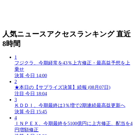
人気ニュースアクセスランキング
直近
8時間
1
フジクラ、今期経常を43％上方修正・最高益予想を上
乗せ
決算
今日 14:00
2
★本日の【サプライズ決算】続報 (08月07日)
注目
今日 18:04
3
ＫＤＤＩ、今期最終は3％増で2期連続最高益更新へ
決算
今日 15:45
4
ＩＮＰＥＸ、今期最終を5100億円に上方修正、配当を4
円増額修正