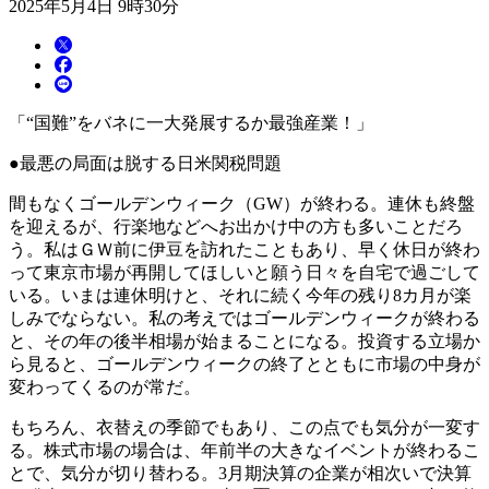
2025年5月4日 9時30分
「“国難”をバネに一大発展するか最強産業！」
●最悪の局面は脱する日米関税問題
間もなくゴールデンウィーク（GW）が終わる。連休も終盤
を迎えるが、行楽地などへお出かけ中の方も多いことだろ
う。私はＧＷ前に伊豆を訪れたこともあり、早く休日が終わ
って東京市場が再開してほしいと願う日々を自宅で過ごして
いる。いまは連休明けと、それに続く今年の残り8カ月が楽
しみでならない。私の考えではゴールデンウィークが終わる
と、その年の後半相場が始まることになる。投資する立場か
ら見ると、ゴールデンウィークの終了とともに市場の中身が
変わってくるのが常だ。
もちろん、衣替えの季節でもあり、この点でも気分が一変す
る。株式市場の場合は、年前半の大きなイベントが終わるこ
とで、気分が切り替わる。3月期決算の企業が相次いで決算