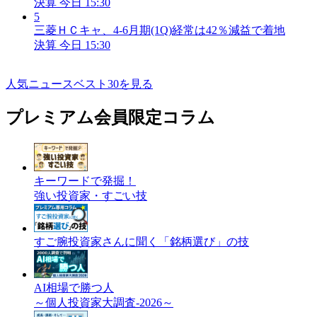
決算
今日 15:30
5
三菱ＨＣキャ、4-6月期(1Q)経常は42％減益で着地
決算
今日 15:30
人気ニュースベスト30を見る
プレミアム会員限定コラム
キーワードで発掘！
強い投資家・すごい技
すご腕投資家さんに聞く「銘柄選び」の技
AI相場で勝つ人
～個人投資家大調査-2026～