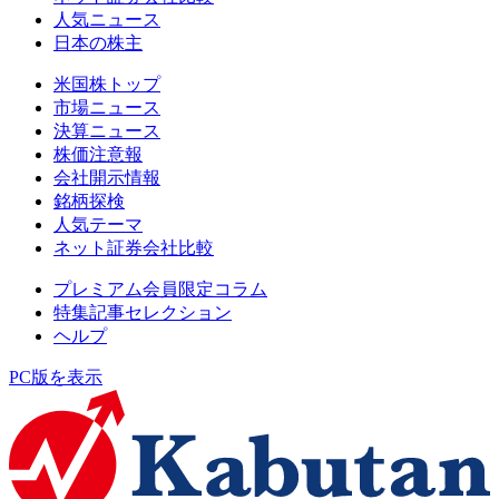
人気ニュース
日本の株主
米国株トップ
市場ニュース
決算ニュース
株価注意報
会社開示情報
銘柄探検
人気テーマ
ネット証券会社比較
プレミアム会員限定コラム
特集記事セレクション
ヘルプ
PC版を表示