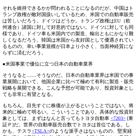
それを維持できるかが問われることになるのだが、中国はト
ランプ政権が敵対国扱いしているため、米国での自動車販売
は苦しいだろう。ドイツはどうか。トランプ政権はEU（欧
州連合）諸国に対して好意的ではない。ドイツに対しても同
様であり、ドイツ車も米国内での製造、輸出ともにかなり難
しくなるだろう。韓国は米国から友好国として優遇されてい
るものの、幸い事業規模が日本より小さく、当面神経質にな
らずに済むだろう。
●米国事業で優位に立つ日本の自動車業界
そうなると……そうなのだ。日本の自動車業界は米国での事
業展開において、他国企業に比べて極めて有利に製造・販売
戦略を展開できる。こんな予想が可能であり、投資対象とし
ても非常に有望となる。
もちろん、目先すぐに株価が上がるということではない。将
来的に極めて明るい。こういうことであり、具体的な投資対
象としては、まずはなんと言ってもトヨタ自動車
<7203>
[東
証Ｐ]だ。世界の自動車販売台数でトヨタは首位である。し
かも、テスラ
<TSLA>
のような派手さはないものの、堅実経