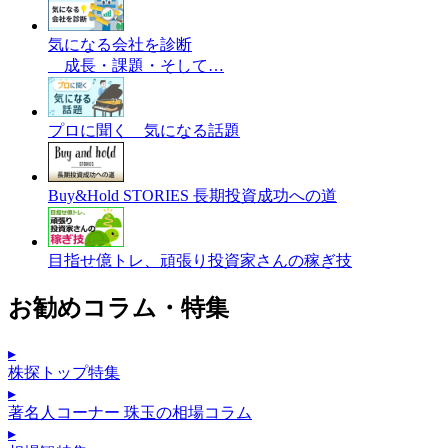
気になる会社を診断
成長・課題・そして…
プロに聞く 気になる話題
Buy&Hold STORIES 長期投資成功への道
目指せ億トレ、頑張り投資家さんの稼ぎ技
お勧めコラム・特集
▸
株探トップ特集
▸
著名人コーナー 珠玉の相場コラム
▸