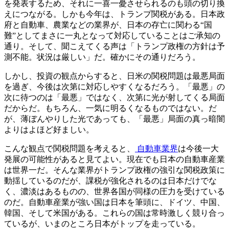
を発表するため、それに一喜一憂させられるのも頭の切り換
えにつながる。しかも今年は、トランプ関税がある。日本政
府と自動車、農業などの業界が、日本の存亡に関わる“国
難”としてまさに一丸となって対応していることはご承知の
通り。そして、聞こえてくる声は「トランプ政権の方針は予
測不能。状況は厳しい」だ。確かにその通りだろう。
しかし、投資の観点からすると、日米の関税問題は最悪局面
を過ぎ、今後は次第に対応しやすくなるだろう。「最悪」の
次に待つのは「最悪」ではなく、次第に光が射してくる局面
だからだ。もちろん、一気に明るくなるものではない。だ
が、薄ぼんやりした光であっても、「最悪」局面の真っ暗闇
よりはよほど好ましい。
こんな観点で関税問題を考えると、
自動車業界
は今後一大
発展の可能性があると見てよい。現在でも日本の自動車産業
は世界一だ。そんな業界がトランプ政権の強引な関税政策に
動揺しているのだが、課税が強化されるのは日本だけでな
く、濃淡はあるものの、世界各国が同様の圧力を受けている
のだ。自動車産業が強い国は日本を筆頭に、ドイツ、中国、
韓国、そして米国がある。これらの国は常時激しく競り合っ
ているが、いまのところ日本がトップを走っている。