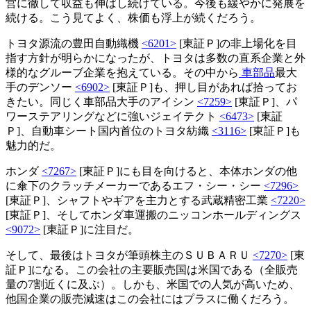
営に徹して収益も伸ばし続けている。今後も緩やかに発展を
続ける。こう見てよく、株価も浮上が続くだろう。
トヨタ源流の豊田自動織機
<6201>
[東証Ｐ]の非上場化を目
指す方針が明らかになったが、トヨタは多数の直系企業と外
様的なグルーブ企業を抱えている。その中から
車部品
最大
手のデンソー
<6902>
[東証Ｐ]も、押し目があれば拾ってお
きたい。同じく車部品大手のアイシン
<7259>
[東証Ｐ]、パ
ワーステアリングなどに強いジェイテクト
<6473>
[東証
Ｐ]、自動車シート国内首位のトヨタ紡織
<3116>
[東証Ｐ]も
魅力的だ。
ホンダ
<7267>
[東証Ｐ]にも目を向けると、本体ホンダの他
に傘下のクラッチメーカーであるエフ・シー・シー
<7296>
[東証Ｐ]、シャフトやギアを主力とする武蔵精密工業
<7220>
[東証Ｐ]、そしてホンダ車運搬のニッコンホールディングス
<9072>
[東証Ｐ]に注目だ。
そして、最後はトヨタが筆頭株主のＳＵＢＡＲＵ
<7270>
[東
証Ｐ]になる。この会社の主要販売国は米国である（全販売
量の7割近くに及ぶ）。しかも、米国での人気が高いため、
他国企業の販売減速はこの会社にはプラスに働くだろう。