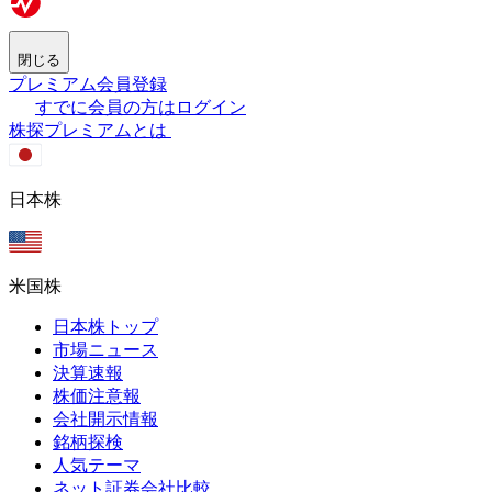
閉じる
プレミアム会員登録
すでに会員の方はログイン
株探プレミアムとは
日本株
米国株
日本株トップ
市場ニュース
決算速報
株価注意報
会社開示情報
銘柄探検
人気テーマ
ネット証券会社比較