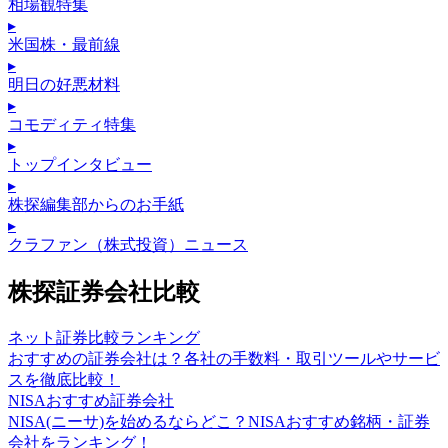
相場観特集
▸
米国株・最前線
▸
明日の好悪材料
▸
コモディティ特集
▸
トップインタビュー
▸
株探編集部からのお手紙
▸
クラファン（株式投資）ニュース
株探証券会社比較
ネット証券比較ランキング
おすすめの証券会社は？各社の手数料・取引ツールやサービ
スを徹底比較！
NISAおすすめ証券会社
NISA(ニーサ)を始めるならどこ？NISAおすすめ銘柄・証券
会社をランキング！