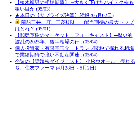
【植木靖男の相場展望】 ─大きく下げたハイテク株も
狙い目か (05/03)
★本日の【サプライズ決算】続報 (05月02日)
商船三井、JT、三菱UFJ――配当期待の最大トップ
はどれ？ (05/01)
【和島英樹のマーケット・フォーキャスト】─歴史的
波乱の2025年、後半相場の行.. (05/04)
個人投資家・有限亭玉介：トランプ関税で揺れる相場
で業績期待で強い不動産関連.. (05/04)
今週の【話題株ダイジェスト】 小松ウオール、売れる
Ｇ、住友ファーマ (4月28日～5月2日)