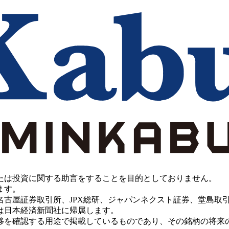
たは投資に関する助言をすることを目的としておりません。
ます。
PX総研、ジャパンネクスト証券、堂島取引所、China Investment 
は日本経済新聞社に帰属します。
移を確認する用途で掲載しているものであり、その銘柄の将来