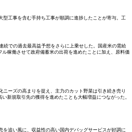
事業で大型工事を含む手持ち工事が順調に進捗したことが寄与。工
来の3期連続での過去最高益予想をさらに上乗せした。国産米の需給
フル稼働させて政府備蓄米の出荷を進めたことに加え、原料価
や省力化ニーズの高まりを捉え、主力のカット野菜は引き続き売り
高い新規取引先の獲得を進めたことも大幅増益につながった。
」の発売を追い風に、収益性の高い国内デバッグサービスが好調に