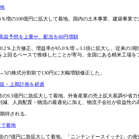
着地
比36.6％増の100億円に拡大して着地。国内の土木事業、建築
高益予想を上乗せ、配当を80円増額
90.2％上方修正。増益率が65.0％増→3.1倍に拡大し、従
を上回るペースで推移したことが寄与。全国にある精米工場を
→5の株式分割前で130円)に大幅増額修正した。
8倍増益・上期計画を超過
比18倍の9.5億円に急拡大して着地。外食産業の売上拡大基調
削減、人員配置・物流の最適化に加え、物流子会社が収益性の
が期待される。
増益で着地
比2.2倍の7億円に急拡大して着地。「ニンテンドースイッチ2