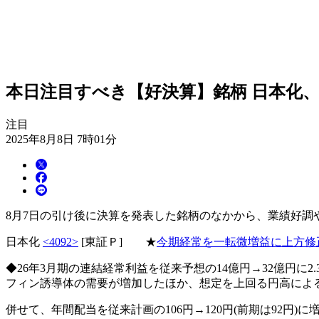
本日注目すべき【好決算】銘柄 日本化、ダ
注目
2025年8月8日 7時01分
8月7日の引け後に決算を発表した銘柄のなかから、業績好
日本化
<4092>
[東証Ｐ] ★
今期経常を一転微増益に上方修
◆26年3月期の連結経常利益を従来予想の14億円→32億円に
フィン誘導体の需要が増加したほか、想定を上回る円高によ
併せて、年間配当を従来計画の106円→120円(前期は92円)