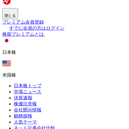
閉じる
プレミアム会員登録
すでに会員の方はログイン
株探プレミアムとは
日本株
米国株
日本株トップ
市場ニュース
決算速報
株価注意報
会社開示情報
銘柄探検
人気テーマ
ネット証券会社比較