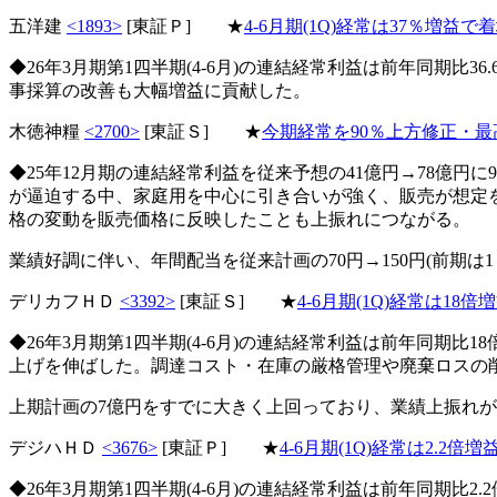
五洋建
<1893>
[東証Ｐ] ★
4-6月期(1Q)経常は37％増益で
◆26年3月期第1四半期(4-6月)の連結経常利益は前年同期
事採算の改善も大幅増益に貢献した。
木徳神糧
<2700>
[東証Ｓ] ★
今期経常を90％上方修正・最
◆25年12月期の連結経常利益を従来予想の41億円→78億円に
が逼迫する中、家庭用を中心に引き合いが強く、販売が想定
格の変動を販売価格に反映したことも上振れにつながる。
業績好調に伴い、年間配当を従来計画の70円→150円(前期は1
デリカフＨＤ
<3392>
[東証Ｓ] ★
4-6月期(1Q)経常は1
◆26年3月期第1四半期(4-6月)の連結経常利益は前年同期
上げを伸ばした。調達コスト・在庫の厳格管理や廃棄ロスの
上期計画の7億円をすでに大きく上回っており、業績上振れ
デジハＨＤ
<3676>
[東証Ｐ] ★
4-6月期(1Q)経常は2.2倍
◆26年3月期第1四半期(4-6月)の連結経常利益は前年同期