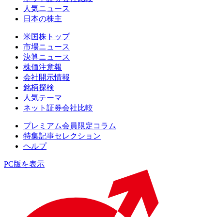
人気ニュース
日本の株主
米国株トップ
市場ニュース
決算ニュース
株価注意報
会社開示情報
銘柄探検
人気テーマ
ネット証券会社比較
プレミアム会員限定コラム
特集記事セレクション
ヘルプ
PC版を表示