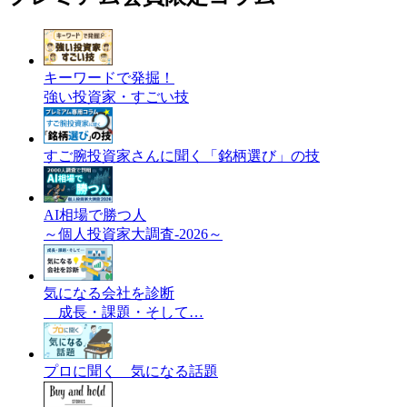
キーワードで発掘！
強い投資家・すごい技
すご腕投資家さんに聞く「銘柄選び」の技
AI相場で勝つ人
～個人投資家大調査-2026～
気になる会社を診断
成長・課題・そして…
プロに聞く 気になる話題