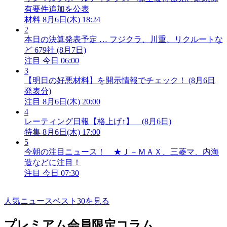
有要件追加を公表
材料
8月6日(木) 18:24
2
本日の決算発表予定 … フジクラ、川重、リクルートな
ど 679社 (8月7日)
注目
今日 06:00
3
【明日の好悪材料】を開示情報でチェック！ (8月6日
発表分)
注目
8月6日(木) 20:00
4
レーティング日報【格上げ↑】 (8月6日)
特集
8月6日(木) 17:00
5
今朝の注目ニュース！ ★Ｊ－ＭＡＸ、三菱マ、内海
造などに注目！
注目
今日 07:30
人気ニュースベスト30を見る
プレミアム会員限定コラム