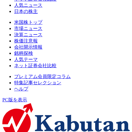
人気ニュース
日本の株主
米国株トップ
市場ニュース
決算ニュース
株価注意報
会社開示情報
銘柄探検
人気テーマ
ネット証券会社比較
プレミアム会員限定コラム
特集記事セレクション
ヘルプ
PC版を表示