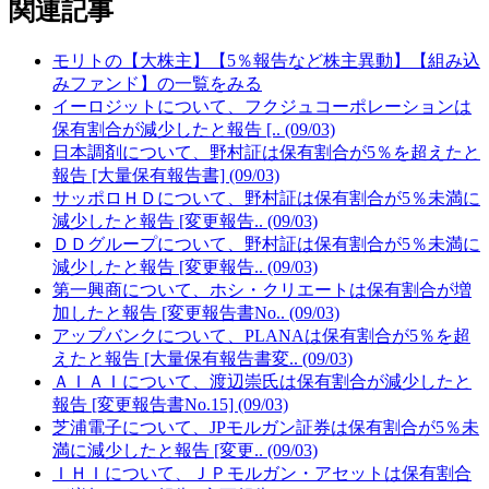
関連記事
モリトの【大株主】【5％報告など株主異動】【組み込
みファンド】の一覧をみる
イーロジットについて、フクジュコーポレーションは
保有割合が減少したと報告 [.. (09/03)
日本調剤について、野村証は保有割合が5％を超えたと
報告 [大量保有報告書] (09/03)
サッポロＨＤについて、野村証は保有割合が5％未満に
減少したと報告 [変更報告.. (09/03)
ＤＤグループについて、野村証は保有割合が5％未満に
減少したと報告 [変更報告.. (09/03)
第一興商について、ホシ・クリエートは保有割合が増
加したと報告 [変更報告書No.. (09/03)
アップバンクについて、PLANAは保有割合が5％を超
えたと報告 [大量保有報告書変.. (09/03)
ＡＩＡＩについて、渡辺崇氏は保有割合が減少したと
報告 [変更報告書No.15] (09/03)
芝浦電子について、JPモルガン証券は保有割合が5％未
満に減少したと報告 [変更.. (09/03)
ＩＨＩについて、ＪＰモルガン・アセットは保有割合