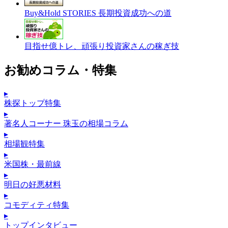
Buy&Hold STORIES 長期投資成功への道
目指せ億トレ、頑張り投資家さんの稼ぎ技
お勧めコラム・特集
▸
株探トップ特集
▸
著名人コーナー 珠玉の相場コラム
▸
相場観特集
▸
米国株・最前線
▸
明日の好悪材料
▸
コモディティ特集
▸
トップインタビュー