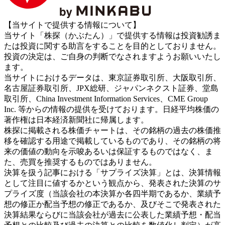
【当サイトで提供する情報について】
当サイト「株探（かぶたん）」で提供する情報は投資勧誘ま
たは投資に関する助言をすることを目的としておりません。
投資の決定は、ご自身の判断でなされますようお願いいたし
ます。
当サイトにおけるデータは、東京証券取引所、大阪取引所、
名古屋証券取引所、JPX総研、ジャパンネクスト証券、堂島
取引所、China Investment Information Services、CME Group
Inc. 等からの情報の提供を受けております。日経平均株価の
著作権は日本経済新聞社に帰属します。
株探に掲載される株価チャートは、その銘柄の過去の株価推
移を確認する用途で掲載しているものであり、その銘柄の将
来の価値の動向を示唆あるいは保証するものではなく、ま
た、売買を推奨するものではありません。
決算を扱う記事における「サプライズ決算」とは、決算情報
として注目に値するかという観点から、発表された決算のサ
プライズ度（当該会社の本決算か各四半期であるか、業績予
想の修正か配当予想の修正であるか、及びそこで発表された
決算結果ならびに当該会社が過去に公表した業績予想・配当