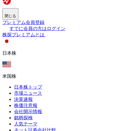
閉じる
プレミアム会員登録
すでに会員の方はログイン
株探プレミアムとは
日本株
米国株
日本株トップ
市場ニュース
決算速報
株価注意報
会社開示情報
銘柄探検
人気テーマ
ネット証券会社比較