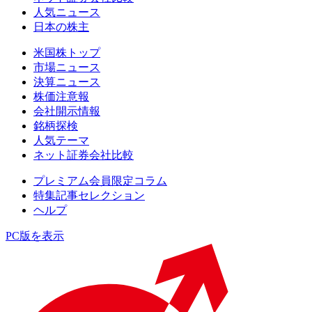
人気ニュース
日本の株主
米国株トップ
市場ニュース
決算ニュース
株価注意報
会社開示情報
銘柄探検
人気テーマ
ネット証券会社比較
プレミアム会員限定コラム
特集記事セレクション
ヘルプ
PC版を表示