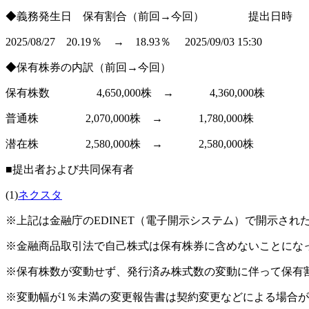
◆義務発生日 保有割合（前回→今回） 提出日時
2025/08/27 20.19％ → 18.93％ 2025/09/03 15:30
◆保有株券の内訳（前回→今回）
保有株数 4,650,000株 → 4,360,000株
普通株 2,070,000株 → 1,780,000株
潜在株 2,580,000株 → 2,580,000株
■提出者および共同保有者
(1)
ネクスタ
※上記は金融庁のEDINET（電子開示システム）で開示さ
※金融商品取引法で自己株式は保有株券に含めないことにな
※保有株数が変動せず、発行済み株式数の変動に伴って保有
※変動幅が1％未満の変更報告書は契約変更などによる場合