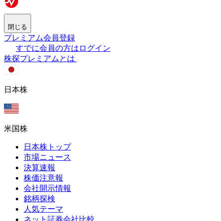
閉じる
プレミアム会員登録
すでに会員の方はログイン
株探プレミアムとは
日本株
米国株
日本株トップ
市場ニュース
決算速報
株価注意報
会社開示情報
銘柄探検
人気テーマ
ネット証券会社比較