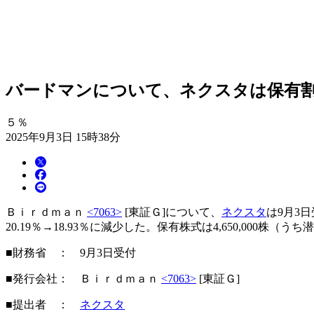
バードマンについて、ネクスタは保有割合が
５％
2025年9月3日 15時38分
Ｂｉｒｄｍａｎ
<7063>
[東証Ｇ]について、
ネクスタ
は9月3
20.19％→18.93％に減少した。保有株式は4,650,000株（うち潜
■財務省 ： 9月3日受付
■発行会社： Ｂｉｒｄｍａｎ
<7063>
[東証Ｇ]
■提出者 ：
ネクスタ