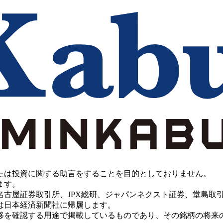
たは投資に関する助言をすることを目的としておりません。
ます。
PX総研、ジャパンネクスト証券、堂島取引所、China Investment 
は日本経済新聞社に帰属します。
移を確認する用途で掲載しているものであり、その銘柄の将来